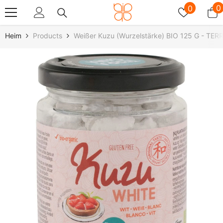
Zum Inhalt Springen
Wunschz
0
0
0
A
Heim
Products
Weißer Kuzu (Wurzelstärke) BIO 125 G - TE