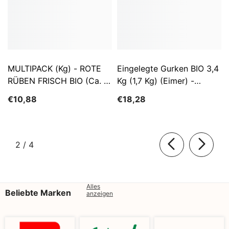
MULTIPACK (kg) - ROTE
Eingelegte Gurken BIO 3,4
RÜBEN FRISCH BIO (ca. 5
Kg (1,7 Kg) (Eimer) -
Kg)
SĄTYRZ
€10,88
€18,28
von
2
/
4
Alles
Beliebte Marken
anzeigen