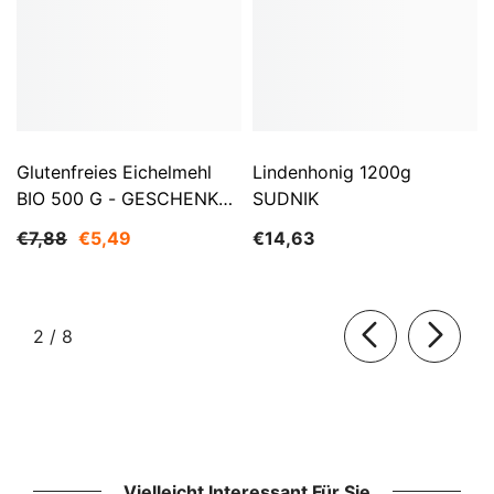
Glutenfreies Eichelmehl
Lindenhonig 1200g
BIO 500 G - GESCHENKE
SUDNIK
DER NATUR
€7,88
€5,49
€14,63
von
2
/
8
Vielleicht Interessant Für Sie