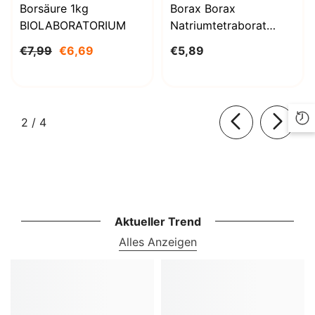
Borsäure 1kg
Borax Borax
BIOLABORATORIUM
Natriumtetraborat
Decahydrat 1000g
€7,99
€6,69
€5,89
BioLaboratorium
von
2
/
4
Aktueller Trend
Alles Anzeigen