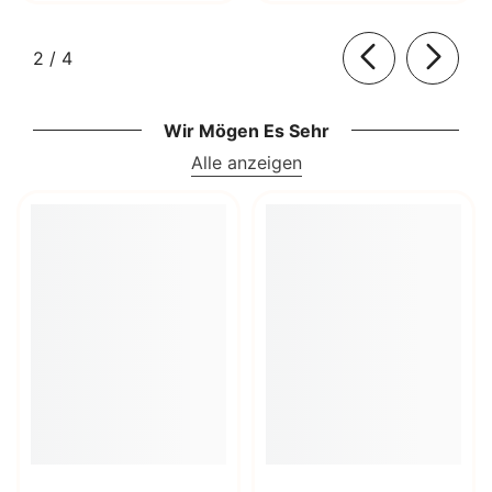
von
2
/
4
Wir Mögen Es Sehr
Alle anzeigen