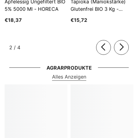
Apfelessig Ungefiltert BIO
Tapioka (Maniokstärke)
5% 5000 Ml - HORECA
Glutenfrei BIO 3 Kg -
HORECA
€18,37
€15,72
von
2
/
4
AGRARPRODUKTE
Alles Anzeigen