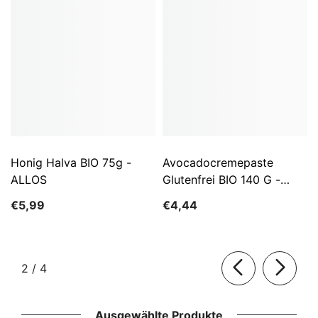
Honig Halva BIO 75g -
Avocadocremepaste
ALLOS
Glutenfrei BIO 140 G -
ALLOS
€5,99
€4,44
von
2
/
4
Ausgewählte Produkte