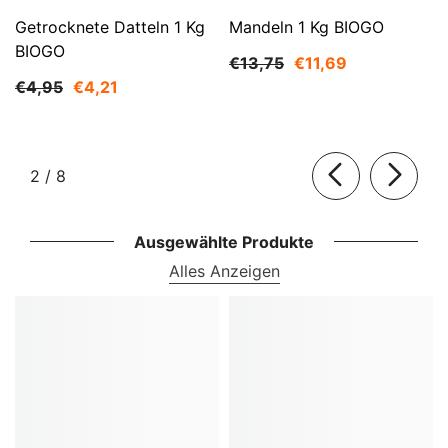
Getrocknete Datteln 1 Kg
Mandeln 1 Kg BIOGO
BIOGO
€13,75
€11,69
€4,95
€4,21
von
2
/
8
Ausgewählte Produkte
Alles Anzeigen