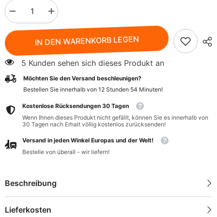
Menge
Menge
verringern
erhöhen
für
für
Weißer
Weißer
IN DEN WARENKORB LEGEN
Kuzu
Kuzu
(Wurzelstärke)
(Wurzelstärke)
BIO
BIO
5 Kunden sehen sich dieses Produkt an
125
125
g
g
Möchten Sie den Versand beschleunigen?
-
-
TERRASANA
TERRASANA
Bestellen Sie innerhalb von
12
Stunden
54
Minuten
!
Kostenlose Rücksendungen 30 Tagen
Wenn Ihnen dieses Produkt nicht gefällt, können Sie es innerhalb von
30 Tagen nach Erhalt völlig kostenlos zurücksenden!
Versand in jeden Winkel Europas und der Welt!
Bestelle von überall - wir liefern!
Beschreibung
Lieferkosten