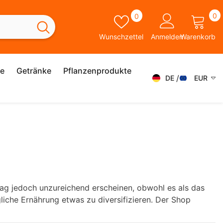
0
Wunschzettel
0
0
A
Wunschzettel
Anmelden
Warenkorb
ie
Getränke
Pflanzenprodukte
DE
EUR
DE
AED
AFN
FR
ALL
ES
AMD
SK
ANG
IT
AUD
mag jedoch unzureichend erscheinen, obwohl es als das
SV
gliche Ernährung etwas zu diversifizieren. Der Shop
AWG
EN