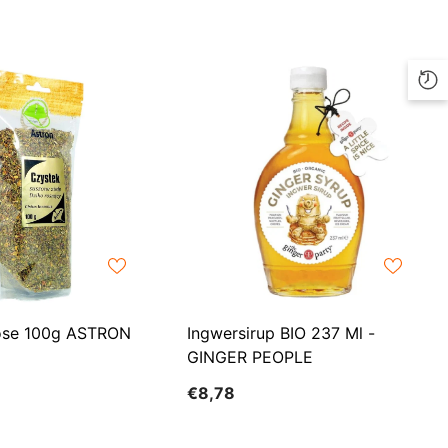
ILS
INR
ISK
JMD
JPY
KES
KGS
KMF
KRW
rose 100g ASTRON
Ingwersirup BIO 237 Ml -
GINGER PEOPLE
KYD
€8,78
KZT
LBP