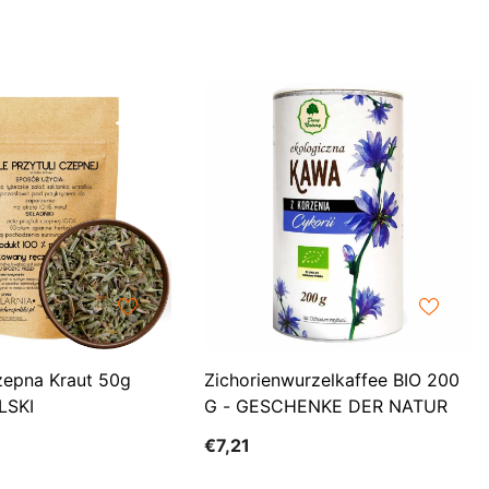
EUR
FJD
FKP
GBP
GMD
GNF
GTQ
GYD
HKD
zepna Kraut 50g
Zichorienwurzelkaffee BIO 200
HNL
LSKI
G - GESCHENKE DER NATUR
HUF
€7,21
IDR