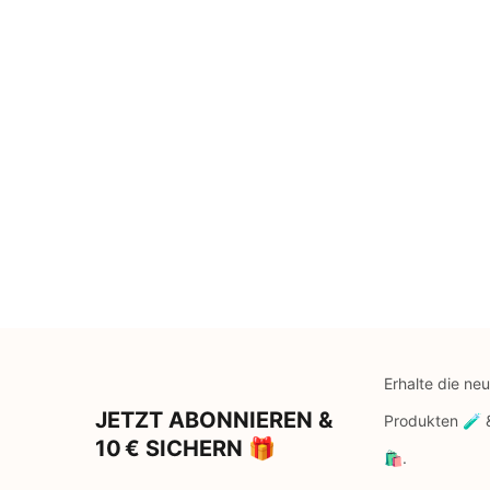
Erhalte die ne
JETZT ABONNIEREN &
Produkten 🧪
10 € SICHERN 🎁
🛍️.