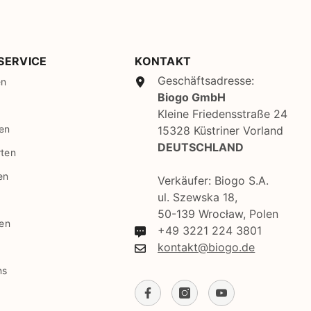
SBD
SEK
SGD
SERVICE
KONTAKT
Geschäftsadresse:
en
SHP
Biogo GmbH
SLL
Kleine Friedensstraße 24
en
15328 Küstriner Vorland
STD
DEUTSCHLAND
rten
TJS
en
Verkäufer: Biogo S.A.
TOP
ul. Szewska 18,
50-139 Wrocław, Polen
TRY
gen
+49 3221 224 3801
TTD
kontakt@biogo.de
ns
TZS
UAH