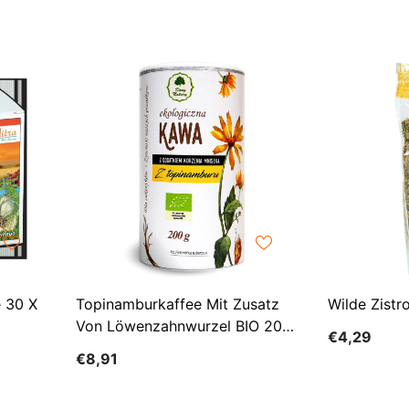
e 30 X
Topinamburkaffee Mit Zusatz
Wilde Zist
Von Löwenzahnwurzel BIO 200
€4,29
G - GESCHENKE DER NATUR
€8,91