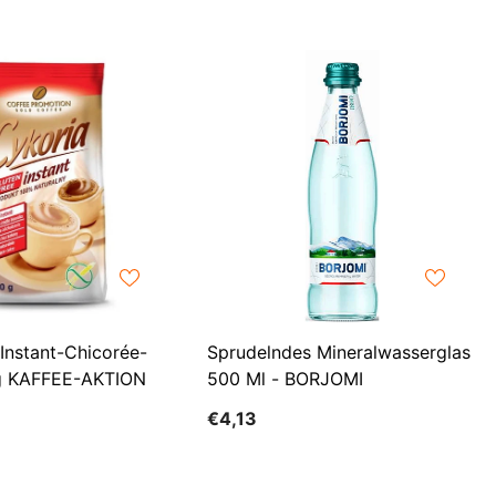
LKR
MAD
MDL
MKD
MMK
MNT
MUR
MVR
 Instant-Chicorée-
Sprudelndes Mineralwasserglas
MWK
g KAFFEE-AKTION
500 Ml - BORJOMI
NGN
€4,13
NIO