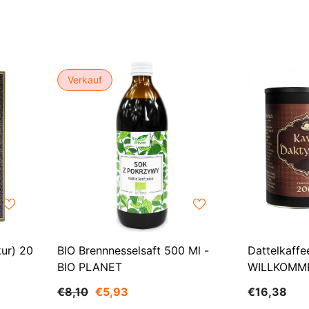
Verkauf
kur) 20
BIO Brennnesselsaft 500 Ml -
Dattelkaff
BIO PLANET
WILLKOMM
€8,10
€5,93
€16,38