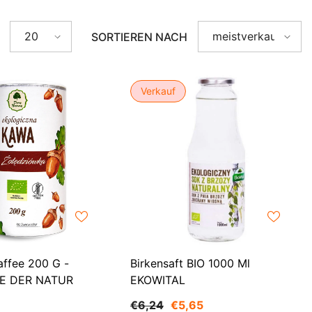
AZN
ZH-
BAM
20
meistverkauft
SORTIEREN NACH
CN
BBD
CS
BDT
Verkauf
DA
BIF
FI
BND
HI
BOB
NL
BSD
BWP
PT-
PT
BZD
affee 200 G -
Birkensaft BIO 1000 Ml
EL
CAD
E DER NATUR
EKOWITAL
CDF
ID
€6,24
€5,65