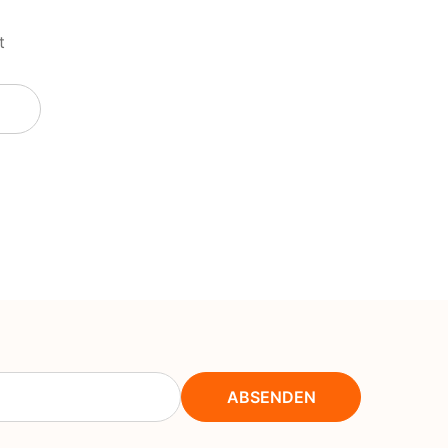
NOK
NPR
t
NZD
PEN
PGK
PKR
PYG
QAR
RON
RSD
RWF
ABSENDEN
SAR