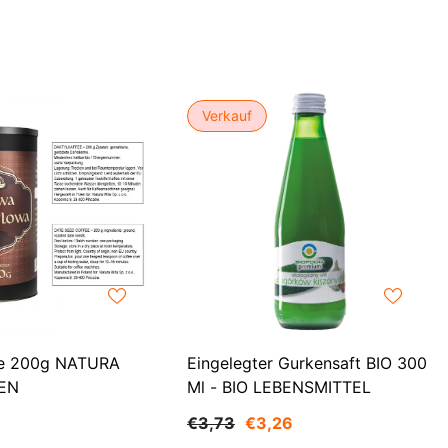
CHF
UK
CLP
RO
CNY
UZ
Verkauf
CRC
HU
CVE
CZK
DJF
DKK
DOP
DZD
ee 200g NATURA
Eingelegter Gurkensaft BIO 300
EN
Ml - BIO LEBENSMITTEL
EGP
€3,73
€3,26
ETB