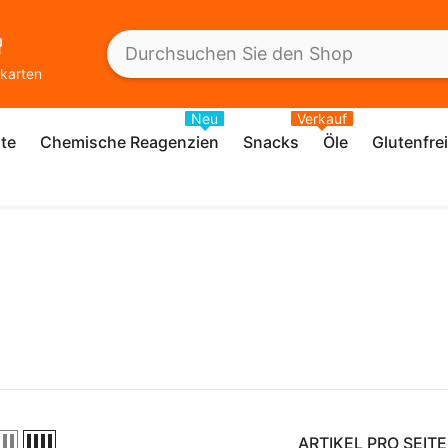
karten
Neu
Verkauf
te
Chemische Reagenzien
Snacks
Öle
Glutenfre
ARTIKEL PRO SEITE