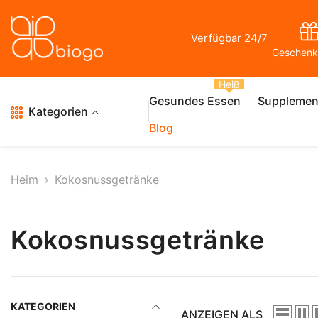
Zum Inhalt Springen
Verfügbar 24/7
Geschenk
Heiß
Gesundes Essen
Supplemen
Kategorien
Blog
Heim
Kokosnussgetränke
Kokosnussgetränke
KATEGORIEN
ANZEIGEN ALS