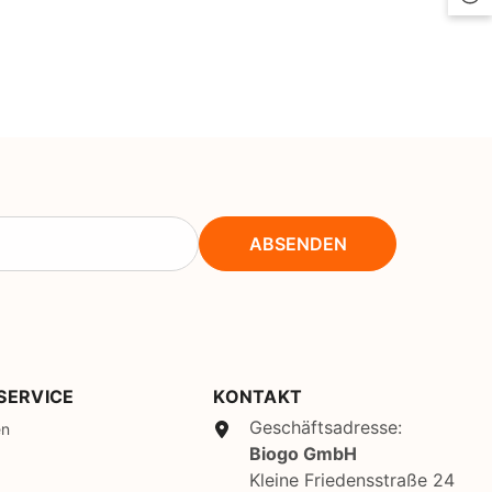
CHF
UK
CLP
RO
CNY
UZ
CRC
HU
CVE
CZK
ABSENDEN
DJF
DKK
DOP
DZD
SERVICE
KONTAKT
Geschäftsadresse:
EGP
en
Biogo GmbH
ETB
Kleine Friedensstraße 24