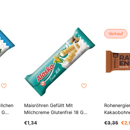
Verkauf
llchen
Maisröhren Gefüllt Mit
Rohenergier
8 G
Milchcreme Glutenfrei 18 G
Kakaobohne
ALASKA
BOMBUS
€1,34
€3,35
€2,