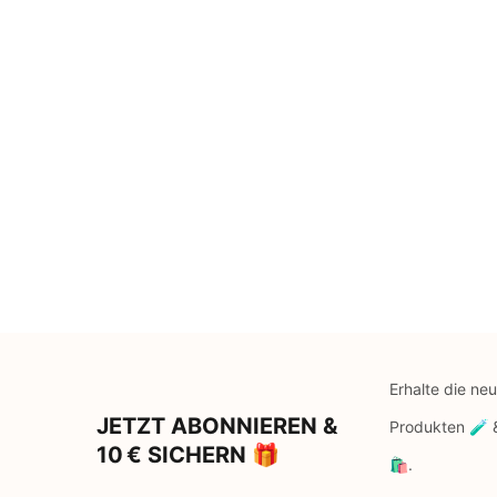
Erhalte die ne
JETZT ABONNIEREN &
Produkten 🧪
10 € SICHERN 🎁
🛍️.