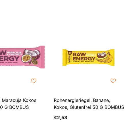
EUR
FJD
FKP
GBP
GMD
GNF
GTQ
GYD
HKD
 Maracuja Kokos
Rohenergieriegel, Banane,
HNL
 50 G BOMBUS
Kokos, Glutenfrei 50 G BOMBUS
HUF
€2,53
IDR