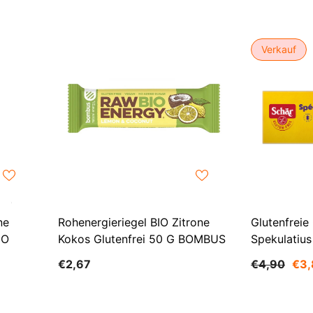
Verkauf
ne
Rohenergieriegel BIO Zitrone
Glutenfrei
IO
Kokos Glutenfrei 50 G BOMBUS
Spekulatiu
€2,67
€4,90
€3,