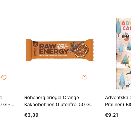
d
Rohenergieriegel Orange
Adventskale
0 G -
Kakaobohnen Glutenfrei 50 G
Pralinen) B
BOMBUS
GUSTO (SU
€3,39
€9,21