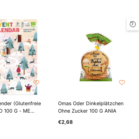
ILS
INR
ISK
JMD
JPY
KES
KGS
KMF
KRW
nder (glutenfreie
Omas Oder Dinkelplätzchen
IO 100 G - ME
Ohne Zucker 100 G ANIA
KYD
PER FUDGIO)
€2,68
KZT
LBP