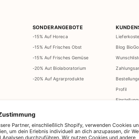
SONDERANGEBOTE
KUNDEN
-15% Auf Horeca
Lieferkost
-15% Auf Frisches Obst
Blog BioGo
-15% Auf Frisches Gemüse
Wunschlist
-20% Aut Biolaboratorium
Zahlungsa
-20% Auf Agrarprodukte
Bestellung
Profil
Einstellun
🎯 Mission
Zustimmung
📘 Über U
sere Partner, einschließlich Shopify, verwenden Cookies u
en, um dein Erlebnis individuell an dich anzupassen, dir W
Kontakt
d Analysen durchzuführen. Wir nutzen Cookies und andere