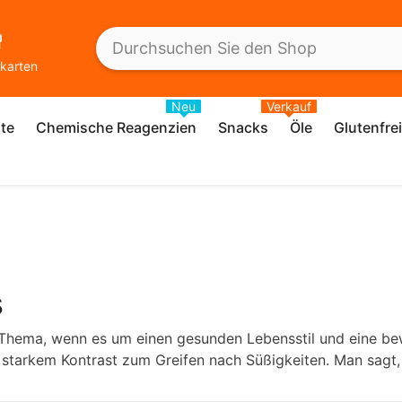
karten
Neu
Verkauf
te
Chemische Reagenzien
Snacks
Öle
Glutenfre
s
s Thema, wenn es um einen gesunden Lebensstil und eine b
 starkem Kontrast zum Greifen nach Süßigkeiten. Man sagt, d