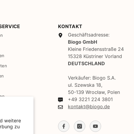
SBD
SEK
SGD
SERVICE
KONTAKT
Geschäftsadresse:
en
SHP
Biogo GmbH
SLL
Kleine Friedensstraße 24
en
15328 Küstriner Vorland
STD
DEUTSCHLAND
rten
TJS
en
Verkäufer: Biogo S.A.
TOP
ul. Szewska 18,
50-139 Wrocław, Polen
TRY
gen
+49 3221 224 3801
TTD
kontakt@biogo.de
ns
TZS
nd weitere
erbung zu
UAH