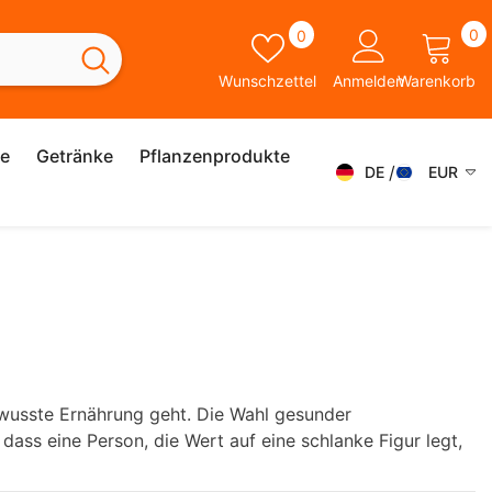
0
Wunschzettel
0
0
A
Wunschzettel
Anmelden
Warenkorb
ie
Getränke
Pflanzenprodukte
DE
EUR
DE
AED
AFN
FR
ALL
ES
AMD
SK
ANG
IT
AUD
ewusste Ernährung geht. Die Wahl gesunder
SV
ass eine Person, die Wert auf eine schlanke Figur legt,
AWG
EN