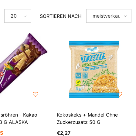
AZN
ZH-
BAM
20
meistverkauft
SORTIEREN NACH
CN
BBD
CS
BDT
DA
BIF
FI
BND
HI
BOB
NL
BSD
BWP
PT-
PT
BZD
isröhren - Kakao
Kokoskeks + Mandel Ohne
EL
CAD
 18 G ALASKA
Zuckerzusatz 50 G
CDF
ID
35
€2,27