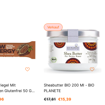
CHF
UK
CLP
RO
CNY
UZ
Verkauf
CRC
HU
CVE
CZK
DJF
DKK
DOP
DZD
iegel Mit
Sheabutter BIO 200 Ml - BIO
n Glutenfrei 50 G
PLANETE
EGP
96
€17,81
€15,39
ETB