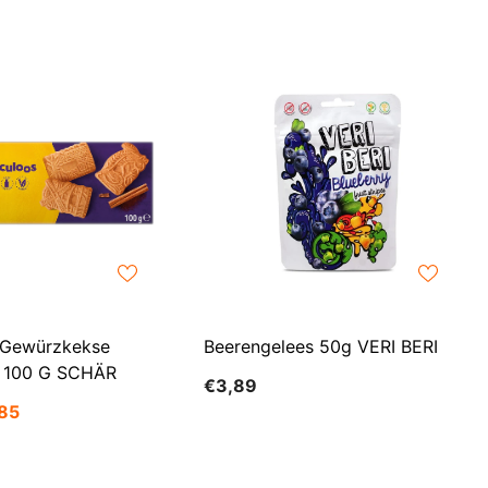
LKR
MAD
MDL
MKD
MMK
MNT
MUR
MVR
e Gewürzkekse
Beerengelees 50g VERI BERI
MWK
s 100 G SCHÄR
€3,89
NGN
85
NIO