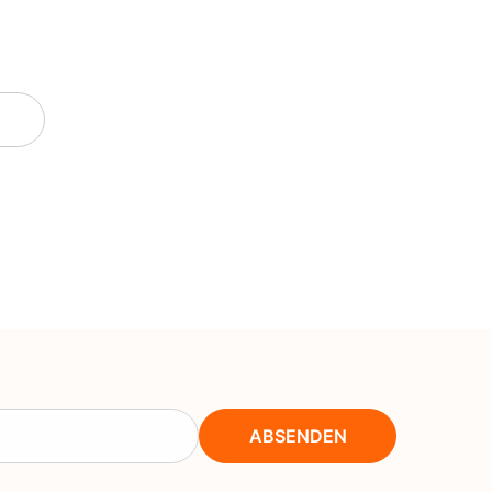
NOK
NPR
NZD
PEN
PGK
PKR
PYG
QAR
RON
RSD
RWF
ABSENDEN
SAR