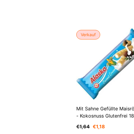
Verkauf
Mit Sahne Gefüllte Maisrö
- Kokosnuss Glutenfrei 1
ALASKA
€1,64
€1,18