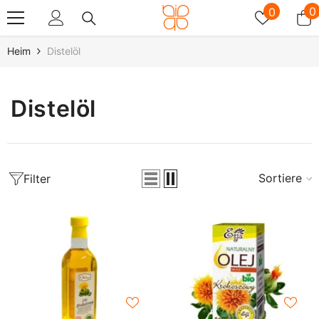
Zum Inhalt Springen
Wunschz
0
0
0
A
Heim
Distelöl
Distelöl
Sortieren
Filter