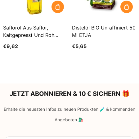
Safloröl Aus Saflor,
Distelöl BIO Unraffiniert 50
Kaltgepresst Und Roh
Ml ETJA
500ml OLVITA
€9,62
€5,65
JETZT ABONNIEREN & 10 € SICHERN 🎁
Erhalte die neuesten Infos zu neuen Produkten 🧪 & kommenden
Angeboten 🛍️.