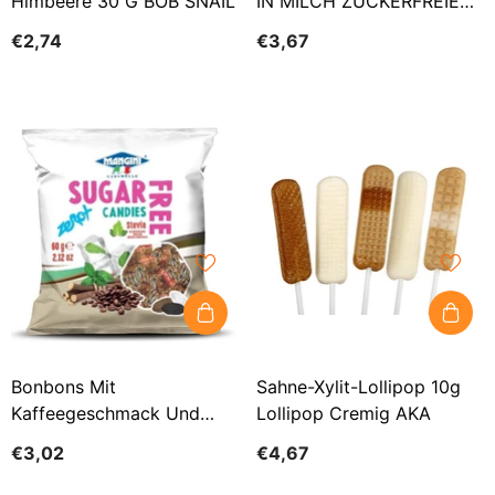
Himbeere 30 G BOB SNAIL
IN MILCH ZUCKERFREIE
BELGISCHE SCHOKOLADE
€2,74
€3,67
30 G - BOB SNAIL
Bonbons Mit
Sahne-Xylit-Lollipop 10g
Kaffeegeschmack Und
Lollipop Cremig AKA
Stevia, Zuckerfrei 60 G
€3,02
€4,67
MANGINI