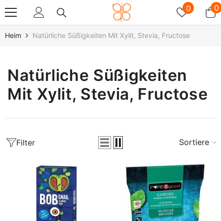
Zum Inhalt Springen
Wunschz
0
0
0
A
Heim
Natürliche Süßigkeiten Mit Xylit, Stevia, Fructose
Natürliche Süßigkeiten
Mit Xylit, Stevia, Fructose
Sortieren
Filter