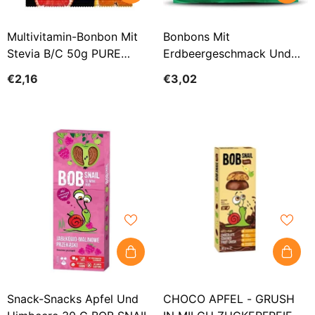
Multivitamin-Bonbon Mit
Bonbons Mit
Stevia B/C 50g PURE
Erdbeergeschmack Und
&amp; GOOD
Stevia, Zuckerfrei 60 G
€2,16
€3,02
MANGINI
Snack-Snacks Apfel Und
CHOCO APFEL - GRUSH