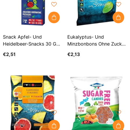
Snack Apfel- Und
Eukalyptus- Und
Heidelbeer-Snacks 30 G
Minzbonbons Ohne Zucker
BOB SNAIL
Mit Steviolglycosiden Aus
€2,51
€2,13
Steviabonbons Euka -
Menthol 50 G PURE &
GOOD