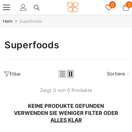
Zum Inhalt Springen
Wunschz
0
0
0
A
Heim
Superfoods
Superfoods
Sortieren
Filter
Zeigt 0 von 0 Produkte
KEINE PRODUKTE GEFUNDEN
VERWENDEN SIE WENIGER FILTER ODER
ALLES KLAR