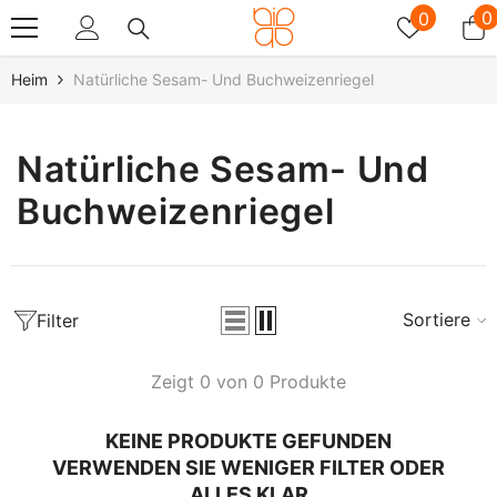
Zum Inhalt Springen
Wunschz
0
0
0
A
Heim
Natürliche Sesam- Und Buchweizenriegel
Natürliche Sesam- Und
Buchweizenriegel
Sortieren
Filter
Zeigt 0 von 0 Produkte
KEINE PRODUKTE GEFUNDEN
VERWENDEN SIE WENIGER FILTER ODER
ALLES KLAR