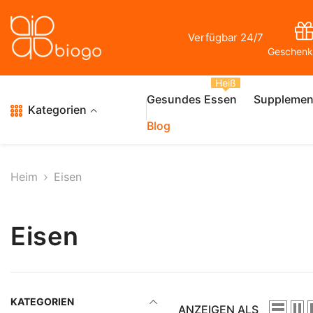
Zum Inhalt Springen
Verfügbar 24/7
Geschenk
Heiß
Gesundes Essen
Supplemen
Kategorien
Blog
Heim
Eisen
Eisen
KATEGORIEN
ANZEIGEN ALS