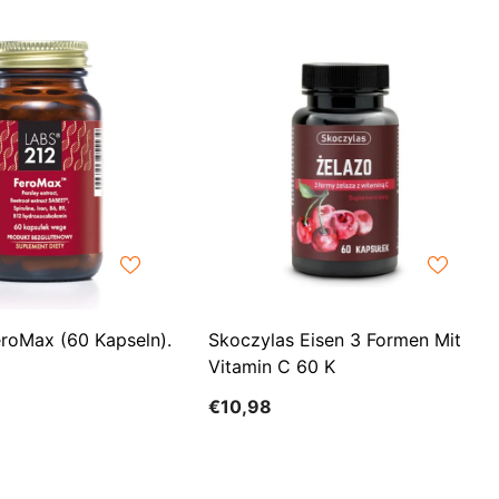
CHF
UK
CLP
RO
CNY
UZ
CRC
HU
CVE
CZK
DJF
DKK
roMax (60 Kapseln).
Skoczylas Eisen 3 Formen Mit
DOP
Vitamin C 60 K
DZD
€10,98
EGP
ETB