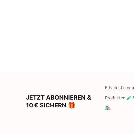
Erhalte die ne
JETZT ABONNIEREN &
Produkten 🧪
10 € SICHERN 🎁
🛍️.