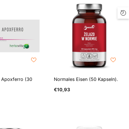
ILS
INR
ISK
JMD
JPY
KES
KGS
Apoxferro (30
Normales Eisen (50 Kapseln).
KMF
€10,93
KRW
KYD
KZT
LBP