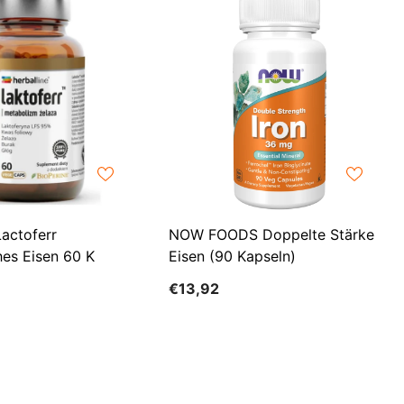
LKR
MAD
MDL
MKD
MMK
MNT
actoferr
NOW FOODS Doppelte Stärke
MUR
es Eisen 60 K
Eisen (90 Kapseln)
MVR
€13,92
MWK
NGN
NIO