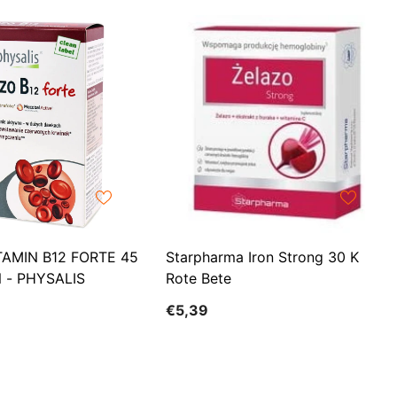
EUR
FJD
FKP
GBP
GMD
GNF
GTQ
GYD
TAMIN B12 FORTE 45
Starpharma Iron Strong 30 K
 - PHYSALIS
Rote Bete
HKD
€5,39
HNL
HUF
IDR