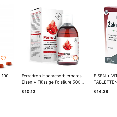
 100
Ferradrop Hochresorbierbares
EISEN + VI
Eisen + Flüssige Folsäure 500ml
TABLETTEN
AURA HERBALS
€10,12
€14,28