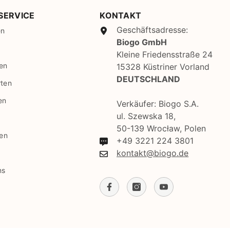
SBD
SERVICE
KONTAKT
SEK
Geschäftsadresse:
en
Biogo GmbH
SGD
Kleine Friedensstraße 24
SHP
en
15328 Küstriner Vorland
DEUTSCHLAND
rten
SLL
en
STD
Verkäufer: Biogo S.A.
ul. Szewska 18,
TJS
50-139 Wrocław, Polen
gen
+49 3221 224 3801
TOP
kontakt@biogo.de
TRY
ns
TTD
TZS
UAH