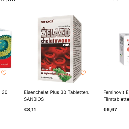
g 30
Eisenchelat Plus 30 Tabletten.
Feminovit E
SANBIOS
Filmtablett
€8,11
€6,67