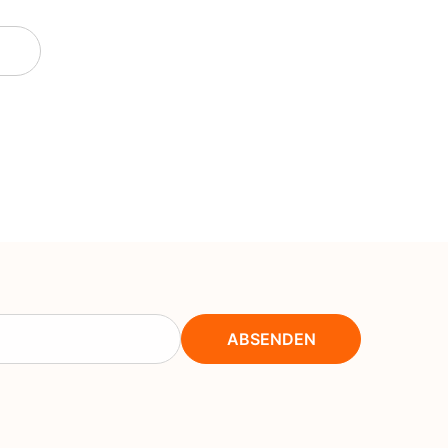
NOK
NPR
NZD
PEN
PGK
PKR
PYG
QAR
RON
ABSENDEN
RSD
RWF
SAR