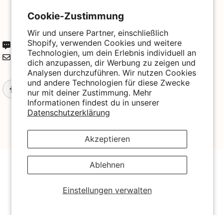
Verkäufer: Biogo S.A.
Cookie-Zustimmung
ul. Szewska 18,
50-139 Wrocław, Polen
Wir und unsere Partner, einschließlich
Shopify, verwenden Cookies und weitere
+49 3221 224 3801
Technologien, um dein Erlebnis individuell an
kontakt@biogo.de
dich anzupassen, dir Werbung zu zeigen und
Analysen durchzuführen. Wir nutzen Cookies
und andere Technologien für diese Zwecke
nur mit deiner Zustimmung. Mehr
Informationen findest du in unserer
Datenschutzerklärung
Akzeptieren
© 2025 Biogo. All Rights Reserved. Powered By Biogo With
Ablehnen
Love 🧡
Zahlungsmethoden
Einstellungen verwalten