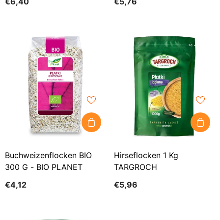
€6,40
€5,76
Buchweizenflocken BIO
Hirseflocken 1 Kg
300 G - BIO PLANET
TARGROCH
€4,12
€5,96