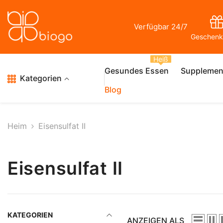
Zum Inhalt Springen
Verfügbar 24/7
Geschenk
Heiß
Gesundes Essen
Supplemen
Kategorien
Blog
Heim
Eisensulfat II
Eisensulfat II
KATEGORIEN
ANZEIGEN ALS