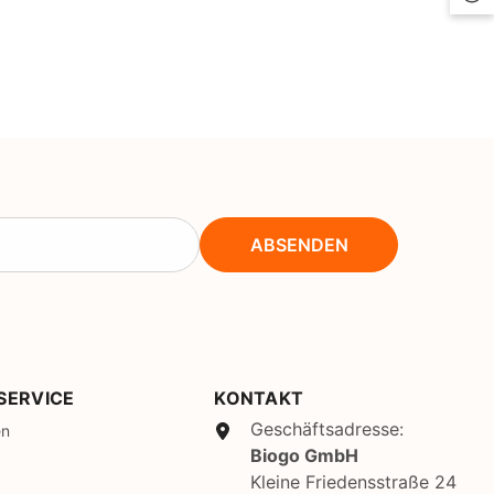
CHF
UK
CLP
RO
CNY
UZ
CRC
HU
CVE
CZK
ABSENDEN
DJF
DKK
DOP
DZD
SERVICE
KONTAKT
Geschäftsadresse:
EGP
en
Biogo GmbH
ETB
Kleine Friedensstraße 24