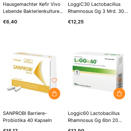
Hausgemachter Kefir Vivo
LoggiC30 Lactobacillus
Lebende Bakterienkulturen
Rhamnosus Gg 3 Mrd. 30
Probiotische Packung 2 X
Kapseln PHARMABEST
€6,40
€12,25
05g ZAKWASKI VIVO
SANPROBI Barriere-
Loggic60 Lactobacillus
Probiotika 40 Kapseln
Rhamnosus Gg 6bn 20
Kapseln PHARMABEST
€15,17
€12,90