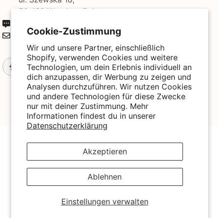
50-139 Wrocław, Polen
+49 3221 224 3801
Cookie-Zustimmung
kontakt@biogo.de
Wir und unsere Partner, einschließlich
Shopify, verwenden Cookies und weitere
Technologien, um dein Erlebnis individuell an
dich anzupassen, dir Werbung zu zeigen und
Analysen durchzuführen. Wir nutzen Cookies
und andere Technologien für diese Zwecke
nur mit deiner Zustimmung. Mehr
Informationen findest du in unserer
Datenschutzerklärung
© 2025 Biogo. All Rights Reserved. Powered By Biogo With
Love 🧡
Akzeptieren
Zahlungsmethoden
Ablehnen
Einstellungen verwalten