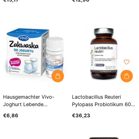
Hausgemachter Vivo-
Lactobacillus Reuteri
Joghurt Lebende
Pylopass Probiotikum 60
Bakterienkulturen 2 X 05 G
KENAY-Kapseln
€6,86
€36,23
ZAKWASKI VIVO