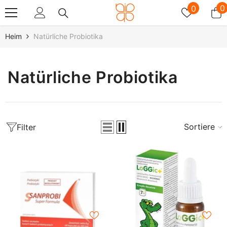
Zum Inhalt Springen
Wunschz
0
0
0
A
Heim
Natürliche Probiotika
Natürliche Probiotika
Sortieren
Filter