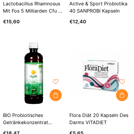
Lactobacillus Rhamnosus
Active & Sport Probiotika
Mit Fos 5 Milliarden Cfu 60
40 SANPROBI Kapseln
Kapseln Von SWANSON
€15,60
€12,40
BIO Probiotisches
Flora Diät 20 Kapseln Des
Getränkekonzentrat
Darms VITADIET
Hopfen 500 Ml - JOY DAY
€18,47
€5,65