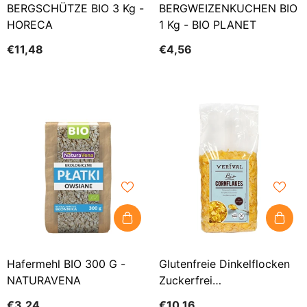
BERGSCHÜTZE BIO 3 Kg -
BERGWEIZENKUCHEN BIO
HORECA
1 Kg - BIO PLANET
€11,48
€4,56
Hafermehl BIO 300 G -
Glutenfreie Dinkelflocken
NATURAVENA
Zuckerfrei
Buchweizenflocken BIO
€3,24
€10,16