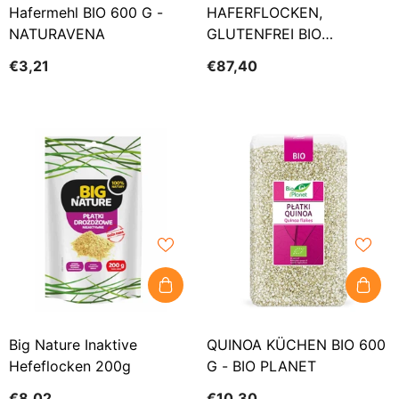
Hafermehl BIO 600 G -
HAFERFLOCKEN,
NATURAVENA
GLUTENFREI BIO
(ROHSTOFFE) (15 Kg)
€3,21
€87,40
Big Nature Inaktive
QUINOA KÜCHEN BIO 600
Hefeflocken 200g
G - BIO PLANET
€8,02
€10,30