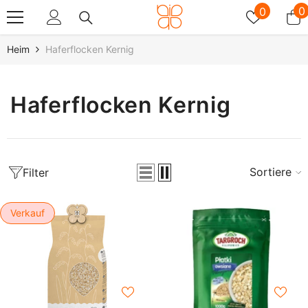
Zum Inhalt Springen
Wunschz
0
0
0
A
Heim
Haferflocken Kernig
Haferflocken Kernig
Sortieren
Filter
Verkauf