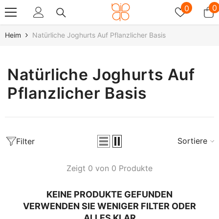
Zum Inhalt Springen
Wunschz
0
0
0
A
Heim
Natürliche Joghurts Auf Pflanzlicher Basis
Natürliche Joghurts Auf
Pflanzlicher Basis
Sortieren
Filter
Zeigt 0 von 0 Produkte
KEINE PRODUKTE GEFUNDEN
VERWENDEN SIE WENIGER FILTER ODER
ALLES KLAR