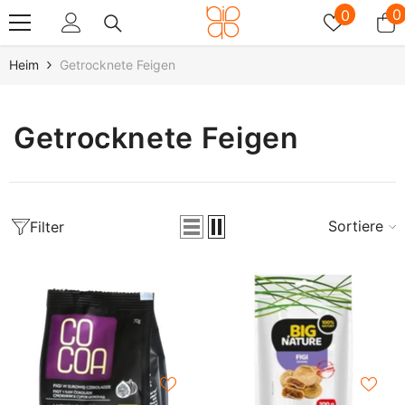
Zum Inhalt Springen
Wunschz
0
0
0
A
Heim
Getrocknete Feigen
Getrocknete Feigen
Sortieren
Filter