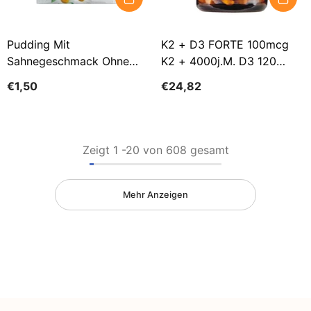
Pudding Mit
K2 + D3 FORTE 100mcg
Sahnegeschmack Ohne
K2 + 4000j.m. D3 120
Zuckerzusatz 40 G CELIKO
Kapseln MYVITA SILBER
€1,50
€24,82
PURE
Zeigt
1
-
20
von 608 gesamt
Mehr Anzeigen