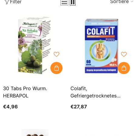
Sortieren
Filter
30 Tabs Pro Wurm.
Colafit,
HERBAPOL
Gefriergetrocknetes
Kollagen 8mg, 60 Kapseln
€4,96
€27,87
GORVITA