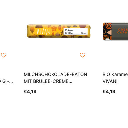
MILCHSCHOKOLADE-BATON
BIO Karamel
 G -
MIT BRULEE-CREME
VIVANI
NUTRITION BIO 40 G - VIVANI
€4,19
€4,19