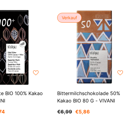
CHF
UK
CLP
RO
Verkauf
CNY
UZ
CRC
HU
CVE
CZK
DJF
DKK
tte BIO 100% Kakao
Bittermilchschokolade 50%
DOP
ANI
Kakao BIO 80 G - VIVANI
DZD
74
€6,99
€5,86
EGP
ETB