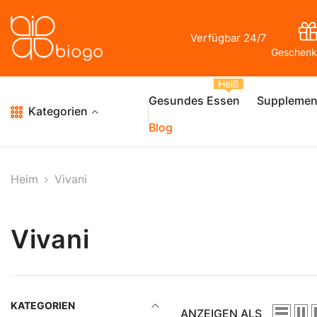
Zum Inhalt Springen
Verfügbar 24/7
Geschenk
Heiß
Gesundes Essen
Supplemen
Kategorien
Blog
Heim
Vivani
Vivani
KATEGORIEN
ANZEIGEN ALS