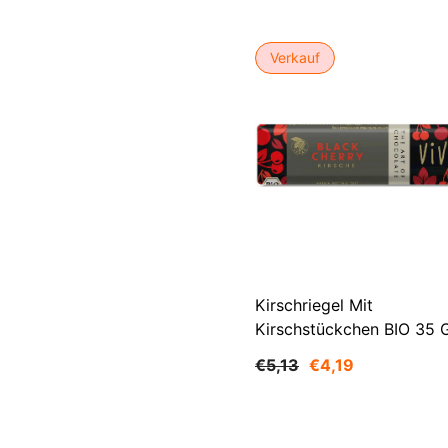
Verkauf
Kirschriegel Mit
Kirschstückchen BIO 35 G
VIVANI
€5,13
€4,19