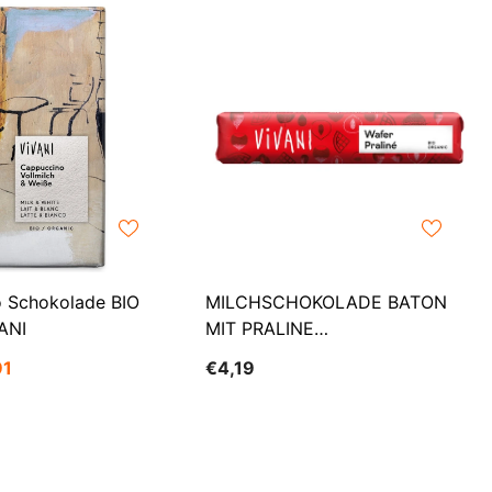
ILS
INR
ISK
JMD
JPY
KES
KGS
 Schokolade BIO
MILCHSCHOKOLADE BATON
KMF
ANI
MIT PRALINE
SUPERDESTINATION MIT
KRW
91
€4,19
WAFEL BIO 40 G - VIVANI
KYD
KZT
LBP