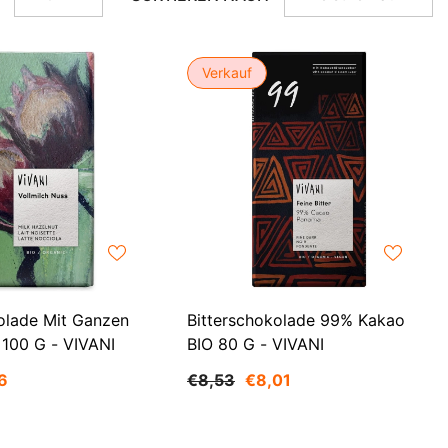
AZN
ZH-
BAM
CN
Verkauf
BBD
CS
BDT
DA
BIF
FI
BND
HI
BOB
NL
BSD
BWP
PT-
olade Mit Ganzen
Bitterschokolade 99% Kakao
PT
BZD
 100 G - VIVANI
BIO 80 G - VIVANI
EL
6
€8,53
€8,01
CAD
CDF
ID