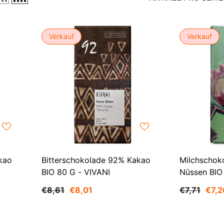
Verkauf
Verkauf
kao
Bitterschokolade 92% Kakao
Milchschok
BIO 80 G - VIVANI
Nüssen BIO
€8,61
€8,01
€7,71
€7,2