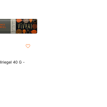
LKR
MAD
MDL
MKD
MMK
MNT
lriegel 40 G -
MUR
MVR
MWK
NGN
NIO