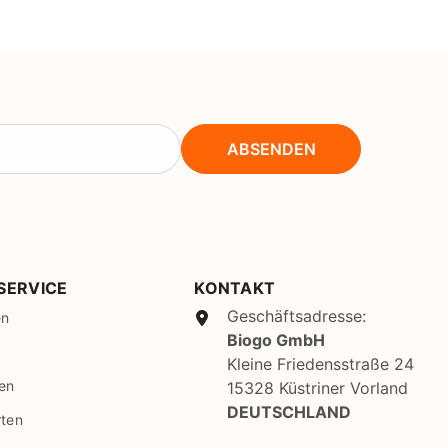
NOK
NPR
NZD
PEN
ABSENDEN
PGK
PKR
PYG
QAR
SERVICE
KONTAKT
RON
Geschäftsadresse:
en
Biogo GmbH
RSD
Kleine Friedensstraße 24
RWF
en
15328 Küstriner Vorland
DEUTSCHLAND
rten
SAR