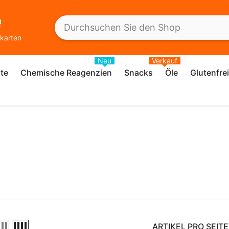
karten
Neu
Verkauf
te
Chemische Reagenzien
Snacks
Öle
Glutenfre
ARTIKEL PRO SEITE