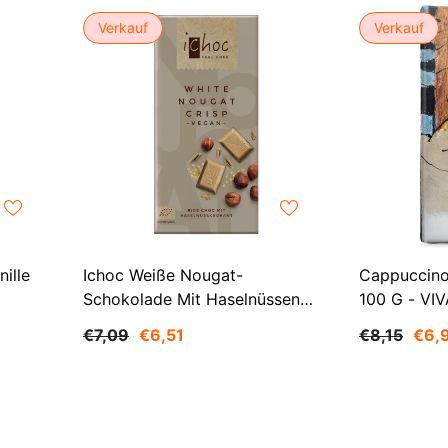
Verkauf
Verkauf
ille
Ichoc Weiße Nougat-
Cappuccino
Schokolade Mit Haselnüssen
100 G - VIV
(auf Reisdrink) BIO 80 G -
€7,09
€6,51
€8,15
€6,
VIVANI