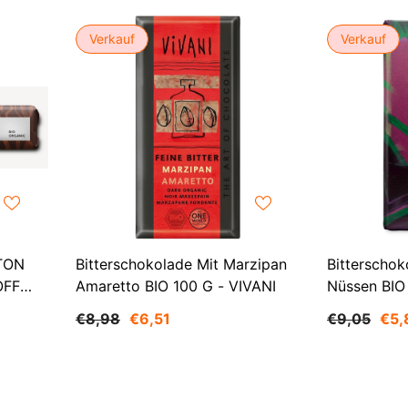
Verkauf
Verkauf
TON
Bitterschokolade Mit Marzipan
Bitterscho
OFF
Amaretto BIO 100 G - VIVANI
Nüssen BIO
IVANI
€8,98
€6,51
€9,05
€5,