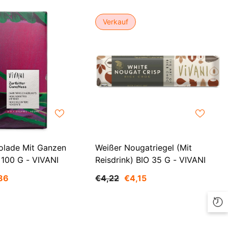
EUR
Verkauf
FJD
FKP
GBP
GMD
GNF
GTQ
GYD
kolade Mit Ganzen
Weißer Nougatriegel (mit
 100 G - VIVANI
Reisdrink) BIO 35 G - VIVANI
HKD
86
€4,22
€4,15
HNL
HUF
IDR