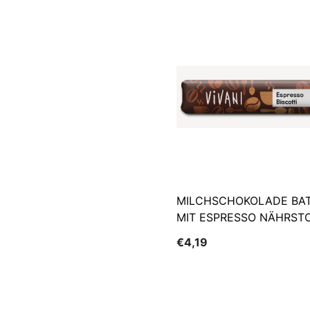
MILCHSCHOKOLADE BA
MIT ESPRESSO NÄHRST
UND WAFEL BIO 40 G - V
€4,19