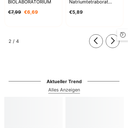
BIOLABORATORIUM
Natriumtetraborat
Decahydrat 1000g
€7,99
€6,69
€5,89
BioLaboratorium
von
2
/
4
Aktueller Trend
Alles Anzeigen