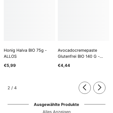
Honig Halva BIO 75g -
Avocadocremepaste
ALLOS
Glutenfrei BIO 140 G -
ALLOS
€5,99
€4,44
von
2
/
4
Ausgewählte Produkte
Alles Anzeigen