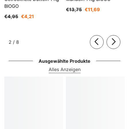
BIOGO
€13,75
€11,69
€4,95
€4,21
von
2
/
8
Ausgewählte Produkte
Alles Anzeigen