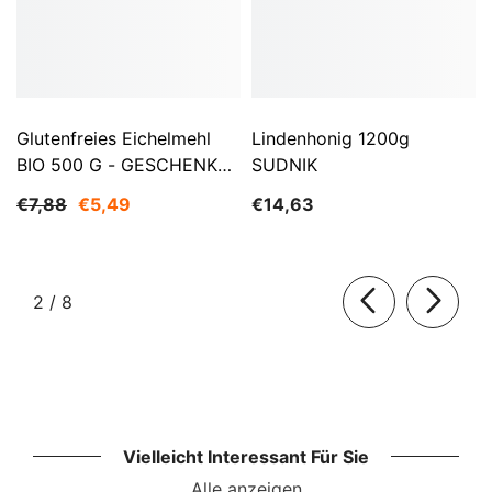
Glutenfreies Eichelmehl
Lindenhonig 1200g
BIO 500 G - GESCHENKE
SUDNIK
DER NATUR
€7,88
€5,49
€14,63
von
2
/
8
Vielleicht Interessant Für Sie
Alle anzeigen