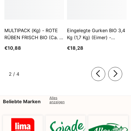
MULTIPACK (kg) - ROTE
Eingelegte Gurken BIO 3,4
RÜBEN FRISCH BIO (ca. 5
Kg (1,7 Kg) (Eimer) -
Kg)
SĄTYRZ
€10,88
€18,28
von
2
/
4
Alles
Beliebte Marken
anzeigen