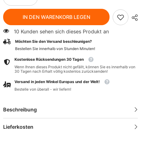
verringern
erhöhen
für
für
Mango-
Mango-
IN DEN WARENKORB LEGEN
Curry-
Curry-
Creme-
Creme-
Paste
Paste
10 Kunden sehen sich dieses Produkt an
BIO
BIO
140
140
Möchten Sie den Versand beschleunigen?
g
g
-
-
Bestellen Sie innerhalb von
Stunden
Minuten
!
ALLOS
ALLOS
Kostenlose Rücksendungen 30 Tagen
Wenn Ihnen dieses Produkt nicht gefällt, können Sie es innerhalb von
30 Tagen nach Erhalt völlig kostenlos zurücksenden!
Versand in jeden Winkel Europas und der Welt!
Bestelle von überall - wir liefern!
Beschreibung
Lieferkosten