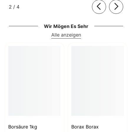
von
2
/
4
Wir Mögen Es Sehr
Alle anzeigen
Borsäure 1kg
Borax Borax