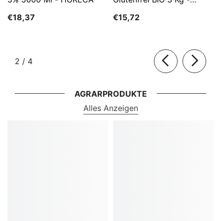
HORECA
€18,37
€15,72
von
2
/
4
AGRARPRODUKTE
Alles Anzeigen