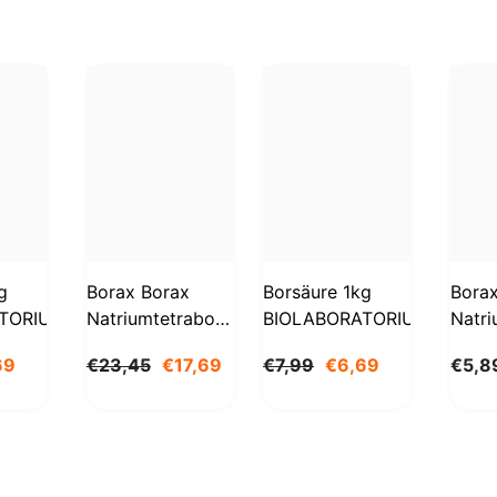
g
Borax Borax
Borsäure 1kg
Bora
TORIUM
Natriumtetraborat
BIOLABORATORIUM
Natri
Decahydrat 5kg
Deca
69
€23,45
€17,69
€7,99
€6,69
€5,8
STANLAB
1000
BioL