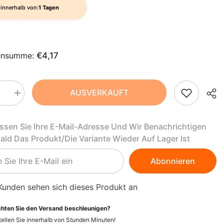
AZN
innerhalb von:
1 Tagen
ZH-
BAM
CN
BBD
CS
ensumme:
€4,17
BDT
DA
BIF
FI
AUSVERKAUFT
BND
Menge
rn
erhöhen
für
HI
BOB
Vegane
assen Sie Ihre E-Mail-Adresse Und Wir Benachrichtigen
Pastete
NL
BSD
mit
bald Das Produkt/die Variante Wieder Auf Lager Ist
bohnen
Kidneybohnen
BIO
BWP
PT-
160
Abonnieren
g
PT
BZD
-
IAK
POLONIAK
Kunden sehen sich dieses Produkt an
EL
CAD
hten Sie den Versand beschleunigen?
CDF
ID
ellen Sie innerhalb von
Stunden
Minuten
!