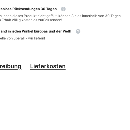
CHF
UK
tenlose Rücksendungen 30 Tagen
CLP
 Ihnen dieses Produkt nicht gefällt, können Sie es innerhalb von 30 Tagen
RO
 Erhalt völlig kostenlos zurücksenden!
CNY
UZ
and in jeden Winkel Europas und der Welt!
CRC
elle von überall - wir liefern!
HU
CVE
CZK
reibung
Lieferkosten
DJF
DKK
DOP
DZD
EGP
ETB