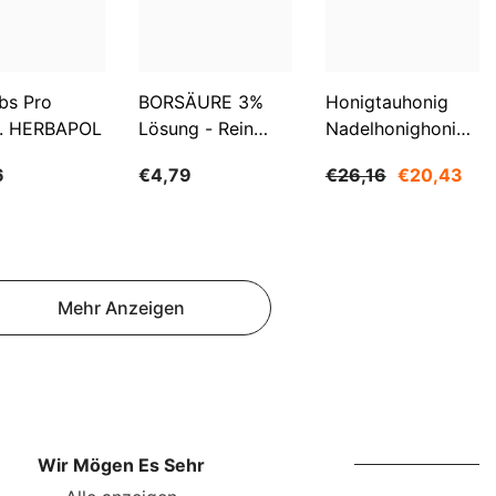
NOK
NPR
NZD
bs Pro
BORSÄURE 3%
Honigtauhonig
. HERBAPOL
Lösung - Rein
Nadelhonighonig
PEN
500ml WARCHEM
1200g SUDNIK
PGK
6
€4,79
€26,16
€20,43
PKR
PYG
QAR
Mehr Anzeigen
RON
RSD
RWF
Wir Mögen Es Sehr
SAR