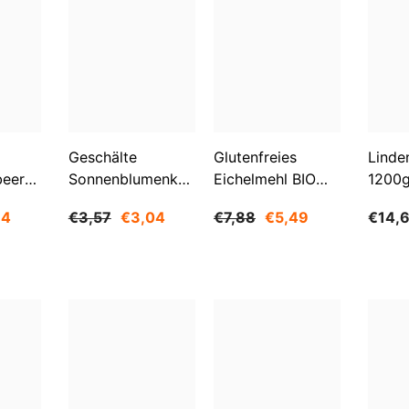
Aktie
Geschälte
Glutenfreies
Linde
beeren
Sonnenblumenkerne
Eichelmehl BIO
1200
O
1 Kg BIOGO
500 G -
84
€3,57
€3,04
€7,88
€5,49
€14,
GESCHENKE DER
NATUR