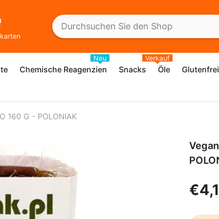
karten
Neu
Verkauf
te
Chemische Reagenzien
Snacks
Öle
Glutenfre
IO 160 G - POLONIAK
Vegan
POLO
€4,