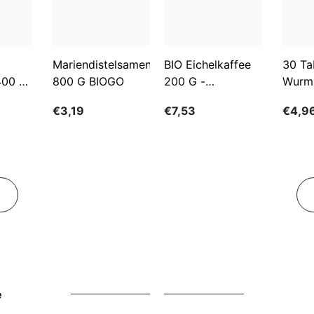
Mariendistelsamen
BIO Eichelkaffee
30 Ta
400 G
800 G BIOGO
200 G -
Wurm
GESCHENKE DER
€3,19
€7,53
€4,9
NATUR
e