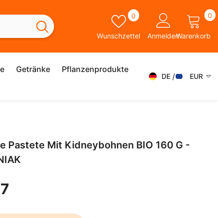
0
Wunschzettel
0
0
A
Wunschzettel
Anmelden
Warenkorb
ie
Getränke
Pflanzenprodukte
DE
EUR
DE
AED
AFN
FR
ALL
ES
e Pastete Mit Kidneybohnen BIO 160 G -
AMD
SK
NIAK
ANG
IT
AUD
17
SV
AWG
EN