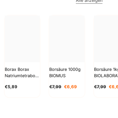
Alle anzeigen
Borax Borax
Borsäure 1000g
Borsäure 1k
Natriumtetraborat
BIOMUS
BIOLABORA
Decahydrat 1kg
€5,89
€7,99
€6,69
€7,99
€6,
STANLAB