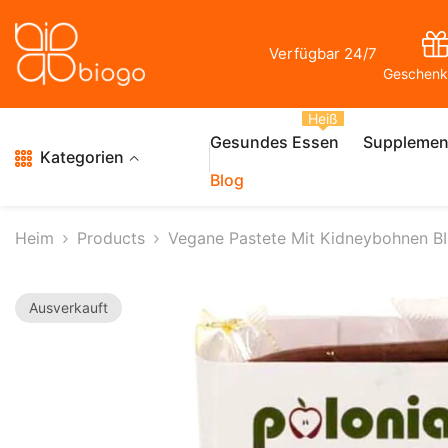
Zum Inhalt Springen
Verfügbar 24/7
Geschenk
Heiß
Gesundes Essen
Supplemen
Kategorien
Blog
Heim
Products
Vegane Pastete Mit Kidneybohnen B
Ausverkauft