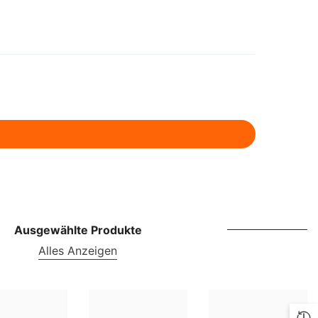
ILS
INR
ISK
JMD
JPY
KES
KGS
KMF
Ausgewählte Produkte
KRW
Alles Anzeigen
KYD
KZT
LBP