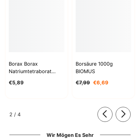
Borax Borax
Borsäure 1000g
Natriumtetraborat
BIOMUS
Decahydrat 1kg
€5,89
€7,99
€6,69
STANLAB
von
2
/
4
Wir Mögen Es Sehr