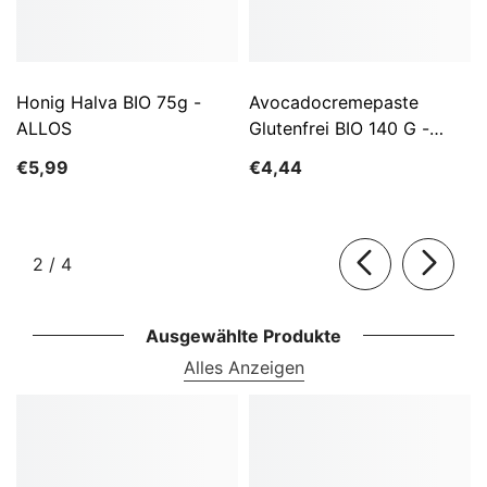
Honig Halva BIO 75g -
Avocadocremepaste
ALLOS
Glutenfrei BIO 140 G -
ALLOS
€5,99
€4,44
von
2
/
4
Ausgewählte Produkte
Alles Anzeigen