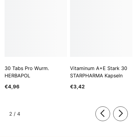
30 Tabs Pro Wurm.
Vitaminum A+E Stark 30
HERBAPOL
STARPHARMA Kapseln
€4,96
€3,42
von
2
/
4