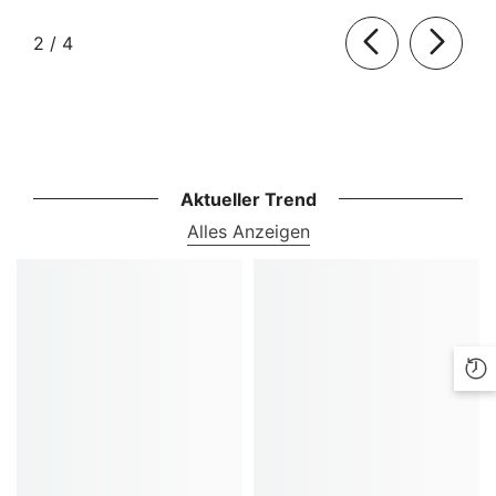
von
2
/
4
Aktueller Trend
Alles Anzeigen