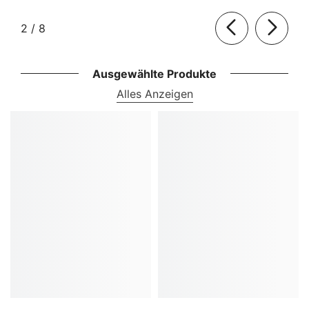
von
2
/
8
Ausgewählte Produkte
Alles Anzeigen