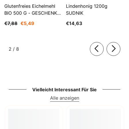
Glutenfreies Eichelmehl
Lindenhonig 1200g
BIO 500 G - GESCHENKE
SUDNIK
DER NATUR
€7,88
€5,49
€14,63
von
2
/
8
Vielleicht Interessant Für Sie
Alle anzeigen