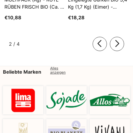
RÜBEN FRISCH BIO (ca. 5
Kg (1,7 Kg) (Eimer) -
Kg)
SĄTYRZ
€10,88
€18,28
von
2
/
4
Alles
Beliebte Marken
anzeigen