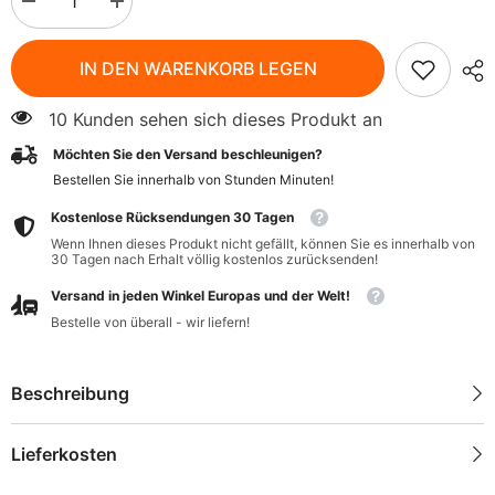
Menge
Menge
verringern
erhöhen
für
für
Starke
Starke
IN DEN WARENKORB LEGEN
Sojasauce
Sojasauce
glutenfrei
glutenfrei
Tamari
Tamari
10 Kunden sehen sich dieses Produkt an
BIO
BIO
250
250
Möchten Sie den Versand beschleunigen?
ml
ml
-
-
Bestellen Sie innerhalb von
Stunden
Minuten
!
TERRASANA
TERRASANA
Kostenlose Rücksendungen 30 Tagen
Wenn Ihnen dieses Produkt nicht gefällt, können Sie es innerhalb von
30 Tagen nach Erhalt völlig kostenlos zurücksenden!
Versand in jeden Winkel Europas und der Welt!
Bestelle von überall - wir liefern!
Beschreibung
Lieferkosten