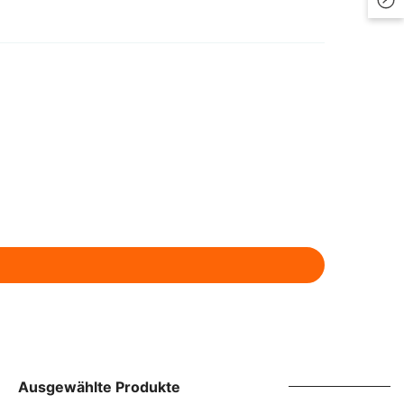
LKR
MAD
MDL
MKD
MMK
MNT
MUR
MVR
MWK
NGN
NIO
Ausgewählte Produkte