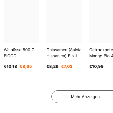
Walnüsse 800 G
Chiasamen (Salvia
Getrocknete
BIOGO
Hispanica) Bio 1
Mango Bio 
Kg BIOGO
BIOGO
€10,18
€8,65
€8,26
€7,02
€10,99
Mehr Anzeigen