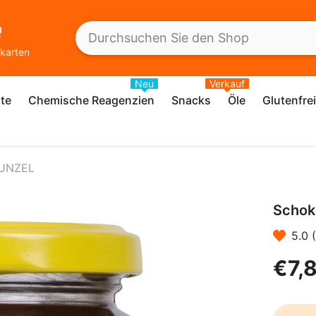
karten
Neu
Verkauf
te
Chemische Reagenzien
Snacks
Öle
Glutenfre
PUNZEL
Schok
5.0 
€7,