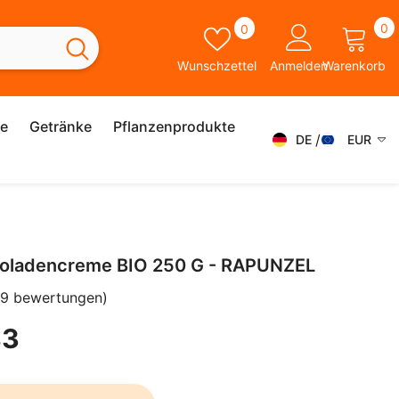
0
Wunschzettel
0
0
A
Wunschzettel
Anmelden
Warenkorb
ie
Getränke
Pflanzenprodukte
DE
EUR
DE
AED
AFN
FR
ALL
ES
oladencreme BIO 250 G - RAPUNZEL
AMD
SK
(9 bewertungen)
ANG
IT
83
AUD
SV
AWG
EN