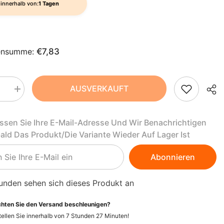
AZN
innerhalb von:
1 Tagen
ZH-
BAM
CN
BBD
CS
ensumme:
€7,83
BDT
DA
BIF
AUSVERKAUFT
FI
Menge
BND
rn
erhöhen
für
HI
BOB
ladencreme
Schokoladencreme
assen Sie Ihre E-Mail-Adresse Und Wir Benachrichtigen
BIO
250
NL
BSD
bald Das Produkt/die Variante Wieder Auf Lager Ist
g
-
BWP
ZEL
RAPUNZEL
PT-
Abonnieren
PT
BZD
unden sehen sich dieses Produkt an
EL
CAD
hten Sie den Versand beschleunigen?
CDF
ID
ellen Sie innerhalb von
7
Stunden
27
Minuten
!