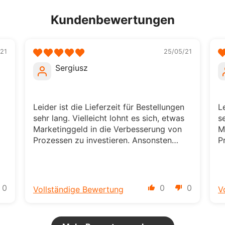
Kundenbewertungen
21
25/05/21
Sergiusz
Leider ist die Lieferzeit für Bestellungen
L
sehr lang. Vielleicht lohnt es sich, etwas
s
Marketinggeld in die Verbesserung von
M
Prozessen zu investieren. Ansonsten
P
haben Sie vielleicht viele Kunden wie
h
d
mich, die es ein paar Mal versuchen und
m
lieber aufgeben.
l
0
0
0
Vollständige Bewertung
V