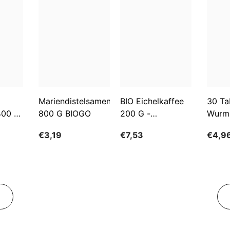
Mariendistelsamen
BIO Eichelkaffee
30 Ta
400 G
800 G BIOGO
200 G -
Wurm
GESCHENKE DER
€3,19
€7,53
€4,9
NATUR