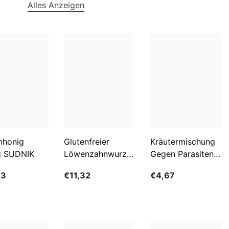
NOK
Alles Anzeigen
NPR
NZD
PEN
PGK
PKR
PYG
QAR
nhonig
Glutenfreier
Kräutermischung
g SUDNIK
Löwenzahnwurzelkaffee
Gegen Parasiten
RON
BIO 200 G -
100g FLOS
63
€11,32
€4,67
RSD
GESCHENKE DER
NATUR
RWF
SAR