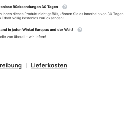
CHF
UK
tenlose Rücksendungen 30 Tagen
CLP
 Ihnen dieses Produkt nicht gefällt, können Sie es innerhalb von 30 Tagen
RO
 Erhalt völlig kostenlos zurücksenden!
CNY
UZ
and in jeden Winkel Europas und der Welt!
CRC
elle von überall - wir liefern!
HU
CVE
CZK
reibung
Lieferkosten
DJF
DKK
DOP
DZD
EGP
ETB