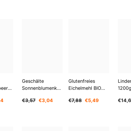
Geschälte
Glutenfreies
Linde
beeren
Sonnenblumenkerne
Eichelmehl BIO
1200
O
1 Kg BIOGO
500 G -
84
€3,57
€3,04
€7,88
€5,49
€14,
GESCHENKE DER
NATUR