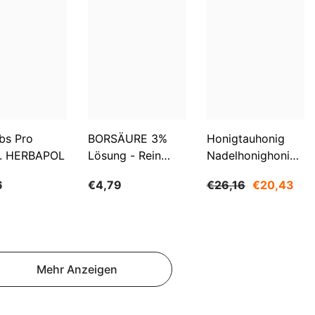
SBD
SEK
SGD
SHP
SLL
bs Pro
BORSÄURE 3%
Honigtauhonig
STD
. HERBAPOL
Lösung - Rein
Nadelhonighonig
TJS
500ml WARCHEM
1200g SUDNIK
6
€4,79
€26,16
€20,43
TOP
TRY
TTD
Mehr Anzeigen
TZS
UAH