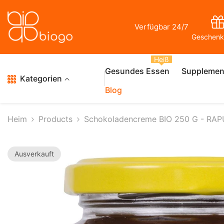
Zum Inhalt Springen
Verfügbar 24/7
Geschenk
Heiß
Gesundes Essen
Supplemen
Kategorien
Blog
Heim
Products
Schokoladencreme BIO 250 G - RA
Ausverkauft