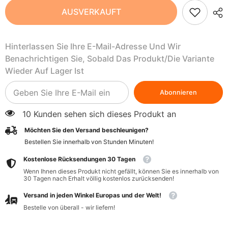
Natürliche
Natürliche
AUSVERKAUFT
Zitrus-
Zitrus-
Bergamotte
Bergamotte
CRAZY
CRAZY
RUMORS
RUMORS
Hinterlassen Sie Ihre E-Mail-Adresse Und Wir
Lippenbalsam
Lippenbalsam
Benachrichtigen Sie, Sobald Das Produkt/die Variante
Wieder Auf Lager Ist
Abonnieren
10 Kunden sehen sich dieses Produkt an
Möchten Sie den Versand beschleunigen?
Bestellen Sie innerhalb von
Stunden
Minuten
!
Kostenlose Rücksendungen 30 Tagen
Wenn Ihnen dieses Produkt nicht gefällt, können Sie es innerhalb von
30 Tagen nach Erhalt völlig kostenlos zurücksenden!
Versand in jeden Winkel Europas und der Welt!
Bestelle von überall - wir liefern!