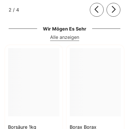
von
2
/
4
Wir Mögen Es Sehr
Alle anzeigen
Borsäure 1kg
Borax Borax