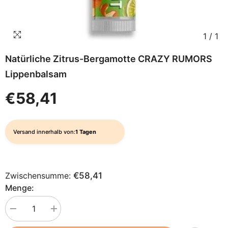
1
/
1
Natürliche Zitrus-Bergamotte CRAZY RUMORS
Lippenbalsam
€58,41
Versand innerhalb von:
1 Tagen
Zwischensumme:
€58,41
Menge:
Menge
Menge
verringern
erhöhen
für
für