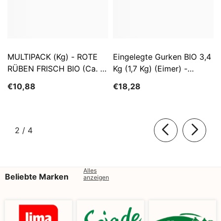
MULTIPACK (kg) - ROTE
Eingelegte Gurken BIO 3,4
RÜBEN FRISCH BIO (ca. 5
Kg (1,7 Kg) (Eimer) -
Kg)
SĄTYRZ
€10,88
€18,28
von
2
/
4
Alles
Beliebte Marken
anzeigen