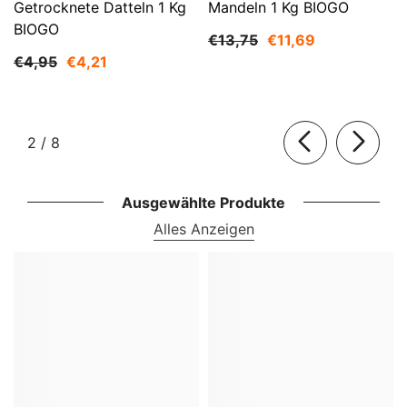
Getrocknete Datteln 1 Kg
Mandeln 1 Kg BIOGO
BIOGO
€13,75
€11,69
€4,95
€4,21
von
2
/
8
Ausgewählte Produkte
Alles Anzeigen