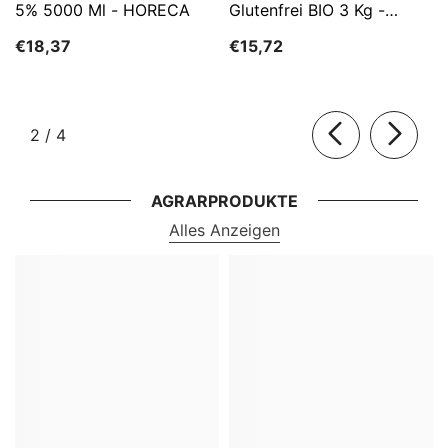
5% 5000 Ml - HORECA
Glutenfrei BIO 3 Kg -
HORECA
€18,37
€15,72
von
2
/
4
AGRARPRODUKTE
Alles Anzeigen