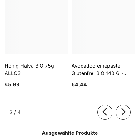
Honig Halva BIO 75g -
Avocadocremepaste
ALLOS
Glutenfrei BIO 140 G -
ALLOS
€5,99
€4,44
von
2
/
4
Ausgewählte Produkte