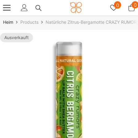
Zum Inhalt Springen
Wunschz
0
0
0
A
Heim
Products
Natürliche Zitrus-Bergamotte CRAZY RUMOR
Ausverkauft