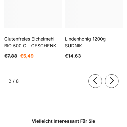
Glutenfreies Eichelmehl
Lindenhonig 1200g
BIO 500 G - GESCHENKE
SUDNIK
DER NATUR
€7,88
€5,49
€14,63
von
2
/
8
Vielleicht Interessant Für Sie