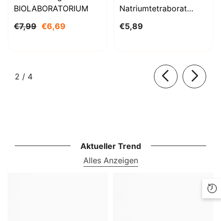
BIOLABORATORIUM
Natriumtetraborat
Decahydrat 1000g
€7,99
€6,69
€5,89
BioLaboratorium
von
2
/
4
Aktueller Trend
Alles Anzeigen