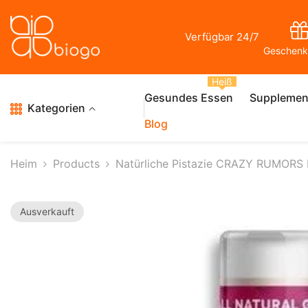
Zum Inhalt Springen
Verfügbar 24/7
Geschenk
Heiß
Gesundes Essen
Supplemen
Kategorien
Blog
Heim
Products
Natürliche Pistazie CRAZY RUMORS
Ausverkauft