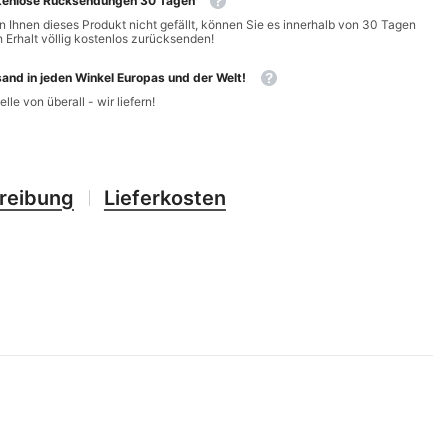
tenlose Rücksendungen 30 Tagen
CHF
UK
 Ihnen dieses Produkt nicht gefällt, können Sie es innerhalb von 30 Tagen
 Erhalt völlig kostenlos zurücksenden!
CLP
RO
and in jeden Winkel Europas und der Welt!
CNY
UZ
elle von überall - wir liefern!
CRC
HU
CVE
reibung
Lieferkosten
CZK
DJF
DKK
DOP
DZD
EGP
ETB