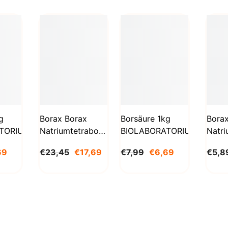
g
Borax Borax
Borsäure 1kg
Bora
TORIUM
Natriumtetraborat
BIOLABORATORIUM
Natri
Decahydrat 5kg
Deca
69
€23,45
€17,69
€7,99
€6,69
€5,8
STANLAB
1000
BioL