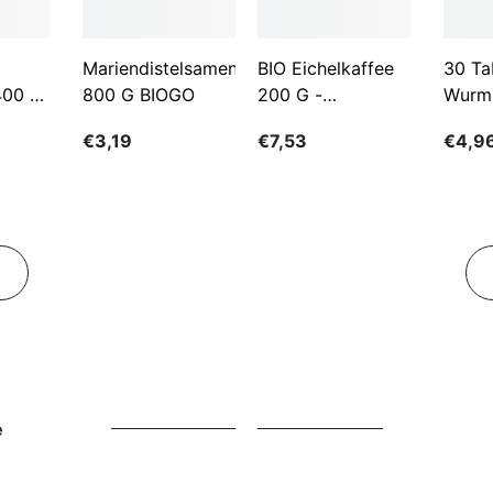
Mariendistelsamen
BIO Eichelkaffee
30 Ta
400 G
800 G BIOGO
200 G -
Wurm
GESCHENKE DER
€3,19
€7,53
€4,9
NATUR
e