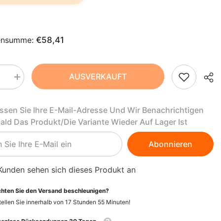
AZN
ZH-
BAM
CN
BBD
ensumme:
€58,41
CS
BDT
DA
BIF
AUSVERKAUFT
Menge
rn
erhöhen
FI
BND
für
he
Natürliche
assen Sie Ihre E-Mail-Adresse Und Wir Benachrichtigen
Pistazie
HI
BOB
CRAZY
bald Das Produkt/die Variante Wieder Auf Lager Ist
RS
RUMORS
NL
BSD
alsam
Lippenbalsam
Abonnieren
BWP
PT-
PT
BZD
Kunden sehen sich dieses Produkt an
EL
CAD
hten Sie den Versand beschleunigen?
ellen Sie innerhalb von
17
Stunden
55
Minuten
!
CDF
ID