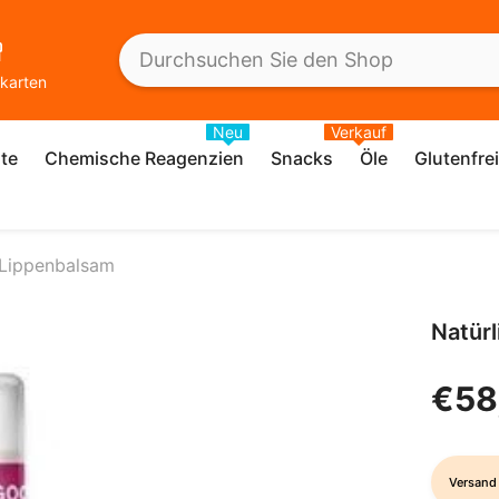
karten
Neu
Verkauf
te
Chemische Reagenzien
Snacks
Öle
Glutenfre
 Lippenbalsam
Natür
€58
Versand 