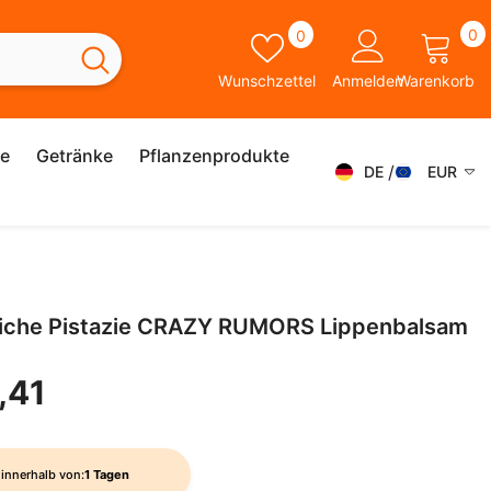
0
Wunschzettel
0
0
A
Wunschzettel
Anmelden
Warenkorb
ie
Getränke
Pflanzenprodukte
DE
EUR
DE
AED
AFN
FR
ALL
ES
liche Pistazie CRAZY RUMORS Lippenbalsam
AMD
SK
ANG
,41
IT
AUD
SV
AWG
EN
innerhalb von:
1 Tagen