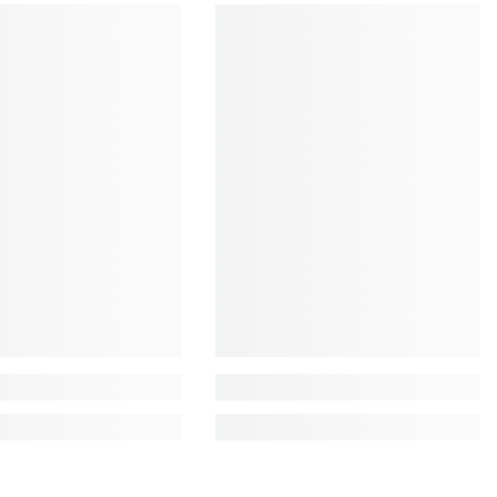
EUR
FJD
FKP
GBP
GMD
GNF
GTQ
GYD
HKD
HNL
HUF
IDR