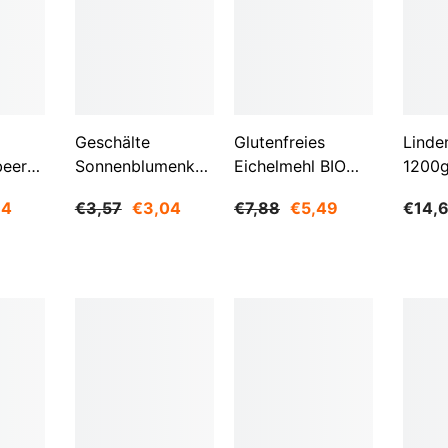
Aktie
Geschälte
Glutenfreies
Linde
beeren
Sonnenblumenkerne
Eichelmehl BIO
1200
O
1 Kg BIOGO
500 G -
84
€3,57
€3,04
€7,88
€5,49
€14,
GESCHENKE DER
NATUR