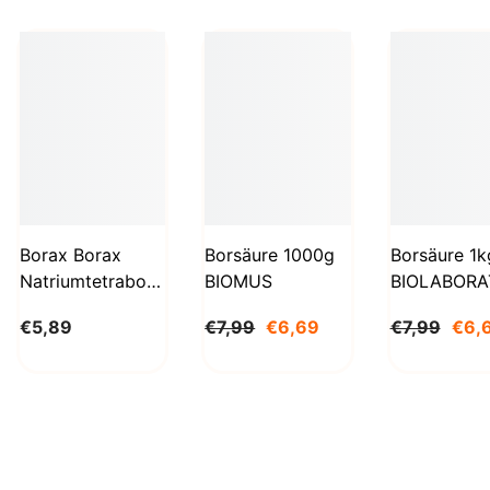
Borax Borax
Borsäure 1000g
Borsäure 1k
Natriumtetraborat
BIOMUS
BIOLABORA
Decahydrat 1kg
€5,89
€7,99
€6,69
€7,99
€6,
STANLAB