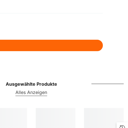
ILS
INR
ISK
JMD
JPY
KES
KGS
KMF
Ausgewählte Produkte
Alles Anzeigen
KRW
KYD
KZT
LBP