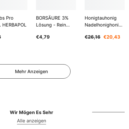
NOK
NPR
bs Pro
BORSÄURE 3%
Honigtauhonig
NZD
. HERBAPOL
Lösung - Rein
Nadelhonighonig
500ml WARCHEM
1200g SUDNIK
PEN
6
€4,79
€26,16
€20,43
PGK
PKR
PYG
Mehr Anzeigen
QAR
RON
RSD
RWF
Wir Mögen Es Sehr
Alle anzeigen
SAR