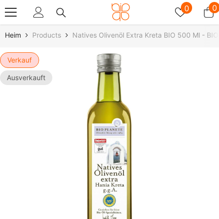
Zum Inhalt Springen
Wunschz
0
0
0
A
Heim
Products
Natives Olivenöl Extra Kreta BIO 500 Ml - B
Verkauf
Ausverkauft