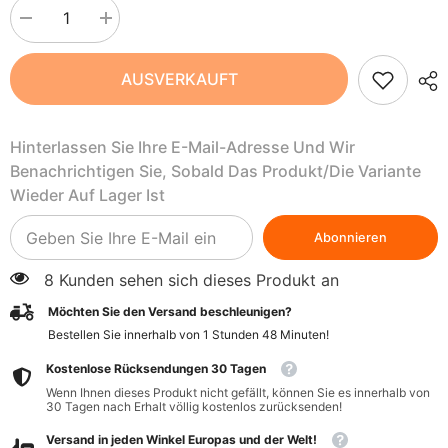
Menge
Menge
verringern
erhöhen
für
für
Natives
Natives
AUSVERKAUFT
Olivenöl
Olivenöl
extra
extra
Kreta
Kreta
BIO
BIO
Hinterlassen Sie Ihre E-Mail-Adresse Und Wir
500
500
ml
ml
Benachrichtigen Sie, Sobald Das Produkt/die Variante
-
-
BIO
BIO
Wieder Auf Lager Ist
PLANETE
PLANETE
Abonnieren
8 Kunden sehen sich dieses Produkt an
Möchten Sie den Versand beschleunigen?
Bestellen Sie innerhalb von
1
Stunden
48
Minuten
!
Kostenlose Rücksendungen 30 Tagen
Wenn Ihnen dieses Produkt nicht gefällt, können Sie es innerhalb von
30 Tagen nach Erhalt völlig kostenlos zurücksenden!
Versand in jeden Winkel Europas und der Welt!