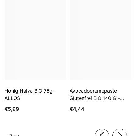
Honig Halva BIO 75g -
Avocadocremepaste
ALLOS
Glutenfrei BIO 140 G -
ALLOS
€5,99
€4,44
von