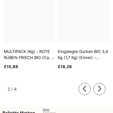
MULTIPACK (kg) - ROTE
Eingelegte Gurken BIO 3,4
RÜBEN FRISCH BIO (ca. 5
Kg (1,7 Kg) (Eimer) -
Kg)
SĄTYRZ
€10,88
€18,28
von
2
/
4
Alles
Beliebte Marken