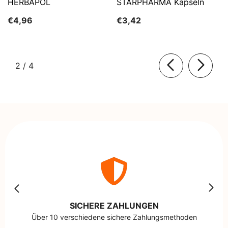
HERBAPOL
STARPHARMA Kapseln
€4,96
€3,42
von
2
/
4
SICHERE ZAHLUNGEN
Über 10 verschiedene sichere Zahlungsmethoden