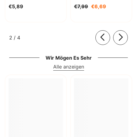
Decahydrat 1kg
€5,89
€7,99
€6,69
STANLAB
von
2
/
4
Wir Mögen Es Sehr
Alle anzeigen