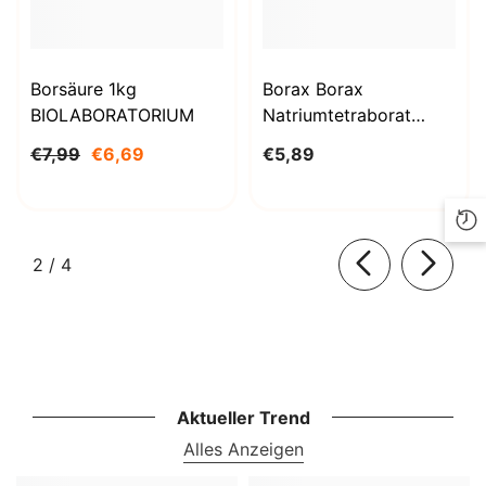
Borsäure 1kg
Borax Borax
BIOLABORATORIUM
Natriumtetraborat
Decahydrat 1000g
€7,99
€6,69
€5,89
BioLaboratorium
von
2
/
4
Aktueller Trend
Alles Anzeigen