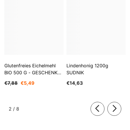
Glutenfreies Eichelmehl
Lindenhonig 1200g
BIO 500 G - GESCHENKE
SUDNIK
DER NATUR
€7,88
€5,49
€14,63
von
2
/
8