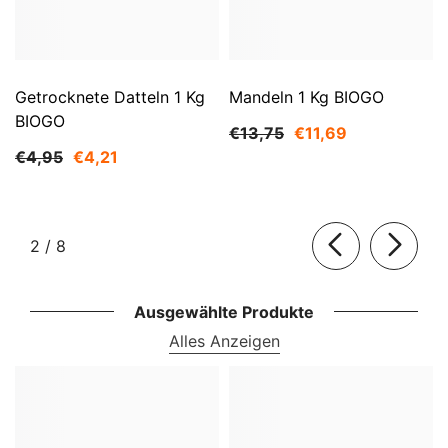
Getrocknete Datteln 1 Kg
Mandeln 1 Kg BIOGO
BIOGO
€13,75
€11,69
€4,95
€4,21
von
2
/
8
Ausgewählte Produkte
Alles Anzeigen