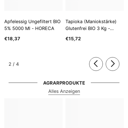
Apfelessig Ungefiltert BIO
Tapioka (Maniokstärke)
5% 5000 Ml - HORECA
Glutenfrei BIO 3 Kg -
HORECA
€18,37
€15,72
von
2
/
4
AGRARPRODUKTE
Alles Anzeigen