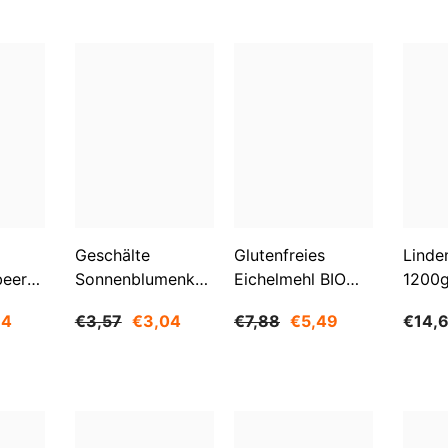
Geschälte
Glutenfreies
Linde
beeren
Sonnenblumenkerne
Eichelmehl BIO
1200
O
1 Kg BIOGO
500 G -
84
€3,57
€3,04
€7,88
€5,49
€14,
GESCHENKE DER
NATUR