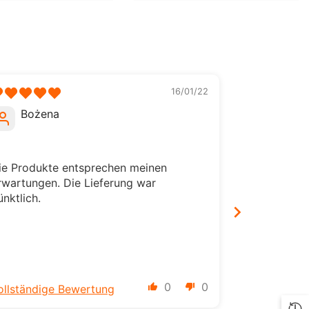
ILS
INR
ISK
16/01/22
JMD
Bożena
Piotr
JPY
KES
ie Produkte entsprechen meinen
Alles 👌
KGS
rwartungen. Die Lieferung war
ünktlich.
KMF
KRW
KYD
KZT
0
0
ollständige Bewertung
Vollständig
LBP