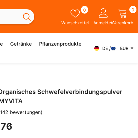
0
Wunschzettel
0
0
A
Wunschzettel
Anmelden
Warenkorb
ie
Getränke
Pflanzenprodukte
DE
EUR
DE
AED
AFN
FR
ALL
ES
rganisches Schwefelverbindungspulver
AMD
SK
MYVITA
ANG
IT
(142 bewertungen)
AUD
SV
,76
AWG
EN