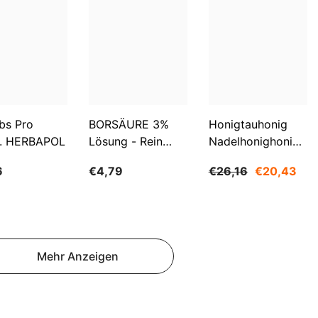
SBD
SEK
SGD
SHP
SLL
bs Pro
BORSÄURE 3%
Honigtauhonig
. HERBAPOL
Lösung - Rein
Nadelhonighonig
STD
500ml WARCHEM
1200g SUDNIK
TJS
6
€4,79
€26,16
€20,43
TOP
TRY
TTD
Mehr Anzeigen
TZS
UAH