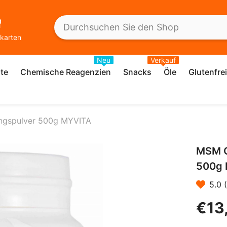
karten
Neu
Verkauf
te
Chemische Reagenzien
Snacks
Öle
Glutenfre
ngspulver 500g MYVITA
MSM O
500g 
5.0 
€13