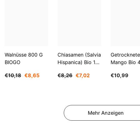
Walnüsse 800 G
Chiasamen (Salvia
Getrocknete
BIOGO
Hispanica) Bio 1
Mango Bio 
Kg BIOGO
BIOGO
€10,18
€8,65
€8,26
€7,02
€10,99
Mehr Anzeigen