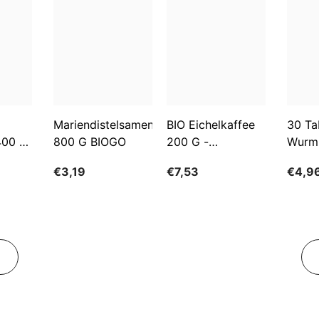
Mariendistelsamen
BIO Eichelkaffee
30 Ta
400 G
800 G BIOGO
200 G -
Wurm
GESCHENKE DER
€3,19
€7,53
€4,9
NATUR