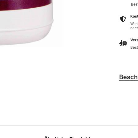
Best
Kos
Wenn
nach
Vers
Best
Besch