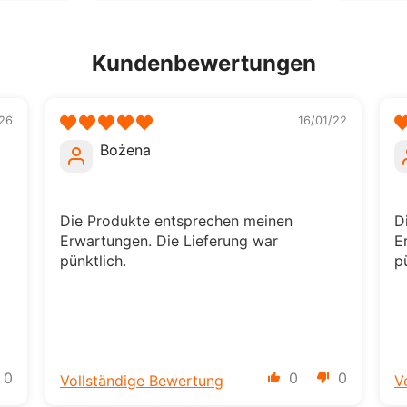
Kundenbewertungen
26
16/01/22
Bożena
Die Produkte entsprechen meinen
D
Erwartungen. Die Lieferung war
E
pünktlich.
p
0
0
0
Vollständige Bewertung
V