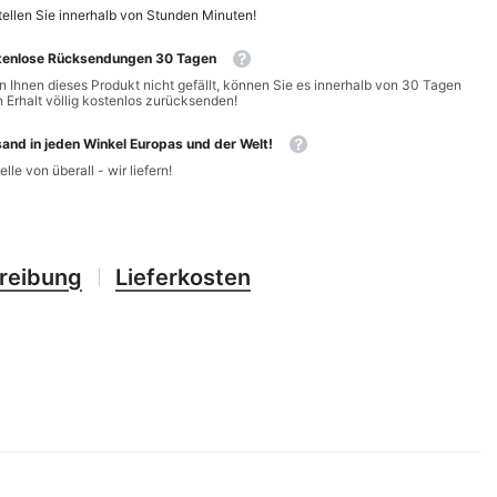
CHF
UK
ellen Sie innerhalb von
Stunden
Minuten
!
CLP
tenlose Rücksendungen 30 Tagen
RO
 Ihnen dieses Produkt nicht gefällt, können Sie es innerhalb von 30 Tagen
CNY
 Erhalt völlig kostenlos zurücksenden!
UZ
CRC
and in jeden Winkel Europas und der Welt!
HU
elle von überall - wir liefern!
CVE
CZK
DJF
reibung
Lieferkosten
DKK
DOP
DZD
EGP
ETB