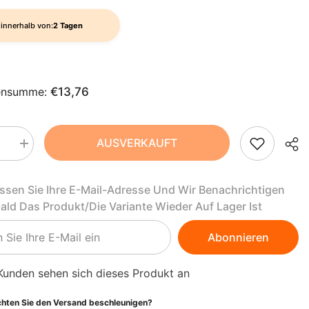
AZN
ZH-
BAM
innerhalb von:
2 Tagen
CN
BBD
CS
BDT
ensumme:
€13,76
DA
BIF
FI
BND
AUSVERKAUFT
Menge
HI
BOB
rn
erhöhen
für
MSM
NL
BSD
assen Sie Ihre E-Mail-Adresse Und Wir Benachrichtigen
ches
organisches
lverbindungspulver
Schwefelverbindungspulver
bald Das Produkt/die Variante Wieder Auf Lager Ist
BWP
500g
PT-
A
MYVITA
PT
BZD
Abonnieren
EL
CAD
Kunden sehen sich dieses Produkt an
CDF
ID
hten Sie den Versand beschleunigen?