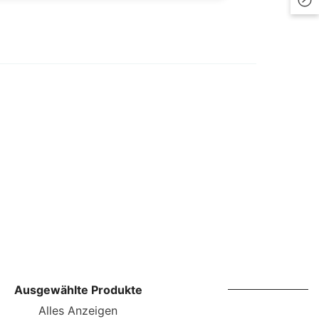
LKR
MAD
MDL
MKD
MMK
MNT
MUR
MVR
MWK
NGN
Ausgewählte Produkte
NIO
Alles Anzeigen