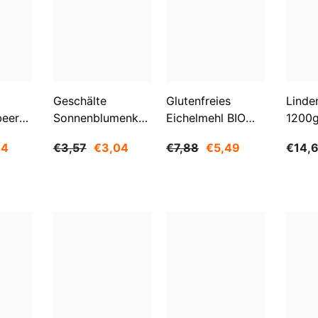
Aktie
Geschälte
Glutenfreies
Linde
beeren
Sonnenblumenkerne
Eichelmehl BIO
1200
O
1 Kg BIOGO
500 G -
84
€3,57
€3,04
€7,88
€5,49
€14,
GESCHENKE DER
NATUR