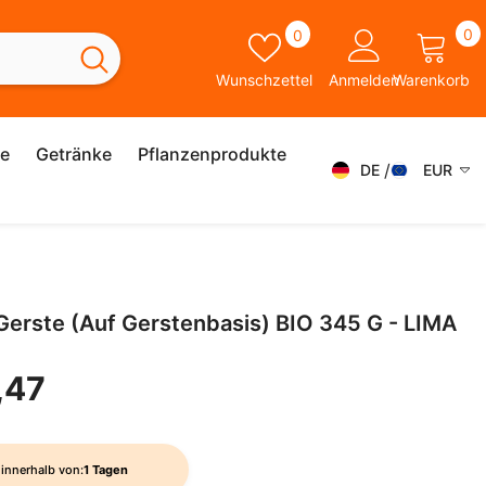
0
Wunschzettel
0
0
A
Wunschzettel
Anmelden
Warenkorb
ie
Getränke
Pflanzenprodukte
DE
EUR
DE
AED
AFN
FR
ALL
ES
Gerste (auf Gerstenbasis) BIO 345 G - LIMA
AMD
SK
ANG
,47
IT
AUD
SV
AWG
EN
innerhalb von:
1 Tagen