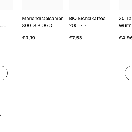
Mariendistelsamen
BIO Eichelkaffee
30 Ta
400 G
800 G BIOGO
200 G -
Wurm
GESCHENKE DER
€3,19
€7,53
€4,9
NATUR
e