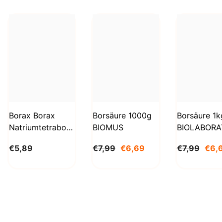
Borax Borax
Borsäure 1000g
Borsäure 1k
Natriumtetraborat
BIOMUS
BIOLABORA
Decahydrat 1kg
€5,89
€7,99
€6,69
€7,99
€6,
STANLAB