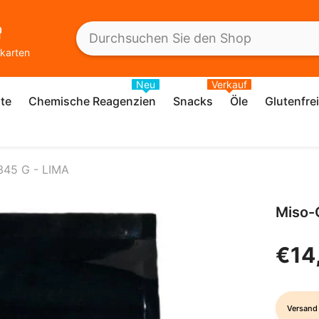
karten
Neu
Verkauf
te
Chemische Reagenzien
Snacks
Öle
Glutenfre
 345 G - LIMA
Miso-
€14
Versand 