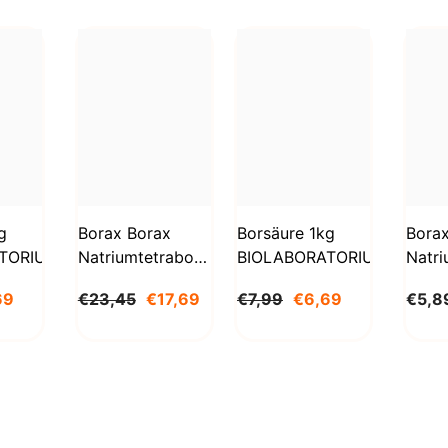
g
Borax Borax
Borsäure 1kg
Bora
TORIUM
Natriumtetraborat
BIOLABORATORIUM
Natri
Decahydrat 5kg
Deca
69
€23,45
€17,69
€7,99
€6,69
€5,8
STANLAB
1000
BioL