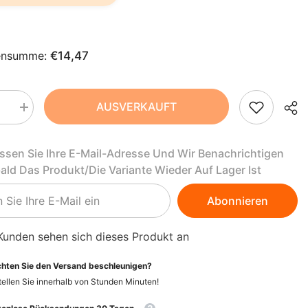
AZN
ZH-
BAM
CN
BBD
ensumme:
€14,47
CS
BDT
DA
BIF
AUSVERKAUFT
Menge
rn
erhöhen
FI
BND
für
Miso-
assen Sie Ihre E-Mail-Adresse Und Wir Benachrichtigen
Gerste
HI
BOB
(auf
bald Das Produkt/die Variante Wieder Auf Lager Ist
basis)
Gerstenbasis)
NL
BSD
BIO
345
Abonnieren
g
BWP
PT-
-
LIMA
PT
BZD
Kunden sehen sich dieses Produkt an
EL
CAD
hten Sie den Versand beschleunigen?
ellen Sie innerhalb von
Stunden
Minuten
!
CDF
ID