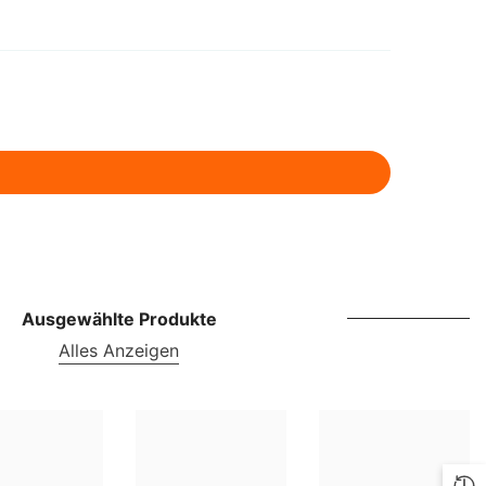
ILS
INR
ISK
JMD
JPY
KES
KGS
KMF
Ausgewählte Produkte
Alles Anzeigen
KRW
KYD
KZT
LBP