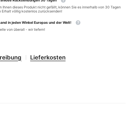
tenlose Rücksendungen 30 Tagen
CHF
UK
 Ihnen dieses Produkt nicht gefällt, können Sie es innerhalb von 30 Tagen
 Erhalt völlig kostenlos zurücksenden!
CLP
RO
and in jeden Winkel Europas und der Welt!
CNY
UZ
elle von überall - wir liefern!
CRC
HU
CVE
reibung
Lieferkosten
CZK
DJF
DKK
DOP
DZD
EGP
ETB