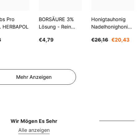
NOK
NPR
bs Pro
BORSÄURE 3%
Honigtauhonig
NZD
. HERBAPOL
Lösung - Rein
Nadelhonighonig
500ml WARCHEM
1200g SUDNIK
PEN
6
€4,79
€26,16
€20,43
PGK
PKR
PYG
Mehr Anzeigen
QAR
RON
RSD
RWF
Wir Mögen Es Sehr
Alle anzeigen
SAR