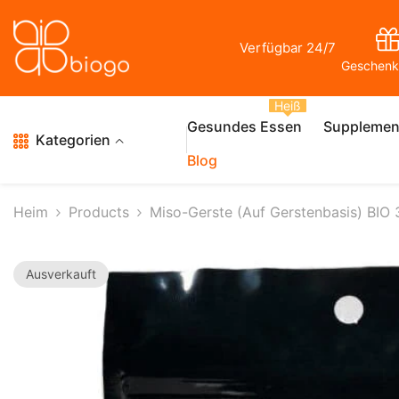
Zum Inhalt Springen
Verfügbar 24/7
Geschenk
Heiß
Gesundes Essen
Supplemen
Kategorien
Blog
Heim
Products
Miso-Gerste (auf Gerstenbasis) BIO
Ausverkauft