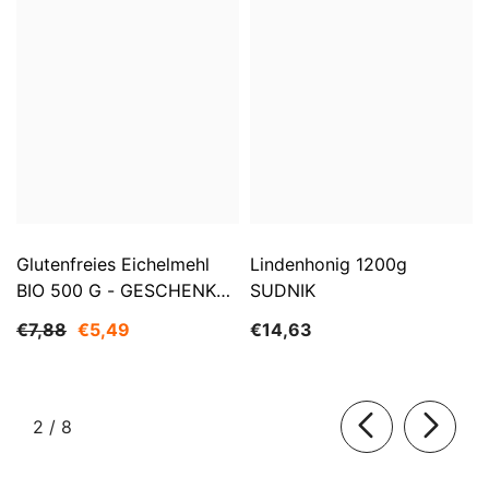
Glutenfreies Eichelmehl
Lindenhonig 1200g
BIO 500 G - GESCHENKE
SUDNIK
DER NATUR
€7,88
€5,49
€14,63
von
2
/
8