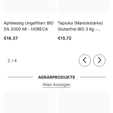
Apfelessig Ungefiltert BIO
Tapioka (Maniokstärke)
5% 5000 Ml - HORECA
Glutenfrei BIO 3 Kg -
HORECA
€18,37
€15,72
von
2
/
4
AGRARPRODUKTE
Alles Anzeigen