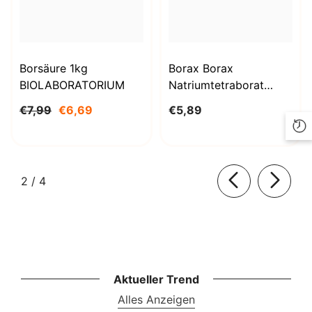
Borsäure 1kg
Borax Borax
BIOLABORATORIUM
Natriumtetraborat
Decahydrat 1000g
€7,99
€6,69
€5,89
BioLaboratorium
von
2
/
4
Aktueller Trend
Alles Anzeigen