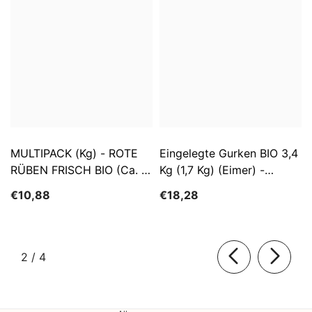
MULTIPACK (kg) - ROTE
Eingelegte Gurken BIO 3,4
RÜBEN FRISCH BIO (ca. 5
Kg (1,7 Kg) (Eimer) -
Kg)
SĄTYRZ
€10,88
€18,28
von
2
/
4