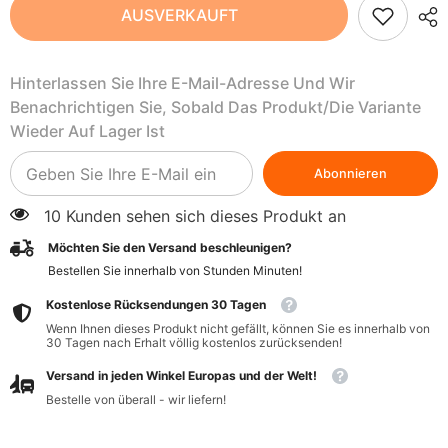
Mandelriegel
Mandelriegel
AUSVERKAUFT
BIO
BIO
25
25
g
g
-
-
Hinterlassen Sie Ihre E-Mail-Adresse Und Wir
MÖGLICH
MÖGLICH
Benachrichtigen Sie, Sobald Das Produkt/die Variante
Wieder Auf Lager Ist
Abonnieren
10 Kunden sehen sich dieses Produkt an
Möchten Sie den Versand beschleunigen?
Bestellen Sie innerhalb von
Stunden
Minuten
!
Kostenlose Rücksendungen 30 Tagen
Wenn Ihnen dieses Produkt nicht gefällt, können Sie es innerhalb von
30 Tagen nach Erhalt völlig kostenlos zurücksenden!
Versand in jeden Winkel Europas und der Welt!
Bestelle von überall - wir liefern!