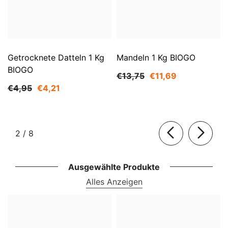
Getrocknete Datteln 1 Kg
Mandeln 1 Kg BIOGO
BIOGO
€13,75
€11,69
€4,95
€4,21
von
2
/
8
Ausgewählte Produkte
Alles Anzeigen