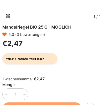
1
/
1
Mandelriegel BIO 25 G - MÖGLICH
5.0 (3 bewertungen)
€2,47
Versand innerhalb von:
1 Tagen
Zwischensumme:
€2,47
Menge:
Menge
Menge
verringern
erhöhen
für
für