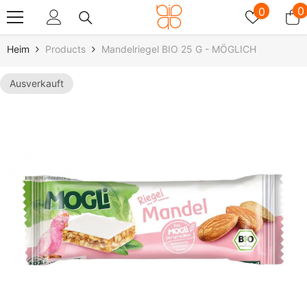
Zum Inhalt Springen
Wunschz
0
0
0
A
Heim
Products
Mandelriegel BIO 25 G - MÖGLICH
Ausverkauft