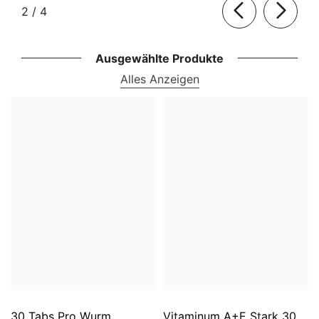
von
2
/
4
Ausgewählte Produkte
Alles Anzeigen
30 Tabs Pro Wurm.
Vitaminum A+E Stark 30