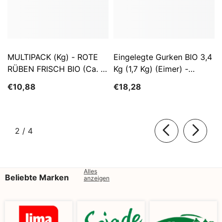
MULTIPACK (kg) - ROTE
Eingelegte Gurken BIO 3,4
RÜBEN FRISCH BIO (ca. 5
Kg (1,7 Kg) (Eimer) -
Kg)
SĄTYRZ
€10,88
€18,28
von
2
/
4
Alles
Beliebte Marken
anzeigen