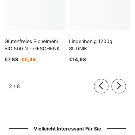
Glutenfreies Eichelmehl
Lindenhonig 1200g
BIO 500 G - GESCHENKE
SUDNIK
DER NATUR
€7,88
€5,49
€14,63
von
2
/
8
Vielleicht Interessant Für Sie