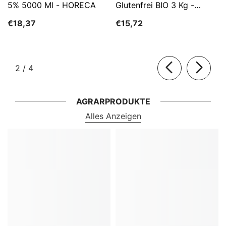
5% 5000 Ml - HORECA
Glutenfrei BIO 3 Kg -
HORECA
€18,37
€15,72
von
2
/
4
AGRARPRODUKTE
Alles Anzeigen