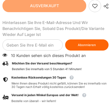
Kosmetisches
Kosmetisches
AUSVERKAUFT
Arganöl
Arganöl
BIO
BIO
100
100
ml
ml
Hinterlassen Sie Ihre E-Mail-Adresse Und Wir
-
-
ADAM&#39;S
ADAM&#39;S
Benachrichtigen Sie, Sobald Das Produkt/die Variante
FITNESS
FITNESS
FOOD
FOOD
Wieder Auf Lager Ist
Abonnieren
10 Kunden sehen sich dieses Produkt an
Möchten Sie den Versand beschleunigen?
Bestellen Sie innerhalb von
5
Stunden
41
Minuten
!
Kostenlose Rücksendungen 30 Tagen
Wenn Ihnen dieses Produkt nicht gefällt, können Sie es innerhalb von
30 Tagen nach Erhalt völlig kostenlos zurücksenden!
Versand in jeden Winkel Europas und der Welt!
Bestelle von überall - wir liefern!