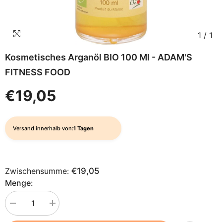
1
/
1
Kosmetisches Arganöl BIO 100 Ml - ADAM'S
FITNESS FOOD
€19,05
Versand innerhalb von:
1 Tagen
Zwischensumme:
€19,05
Menge:
Menge
Menge
verringern
erhöhen
für
für