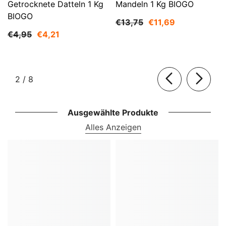
Getrocknete Datteln 1 Kg
Mandeln 1 Kg BIOGO
BIOGO
€13,75
€11,69
€4,95
€4,21
von
2
/
8
Ausgewählte Produkte
Alles Anzeigen