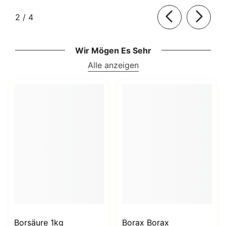
von
2
/
4
Wir Mögen Es Sehr
Alle anzeigen
Borsäure 1kg
Borax Borax