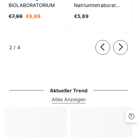
BIOLABORATORIUM
Natriumtetraborat
Decahydrat 1000g
€7,99
€6,69
€5,89
BioLaboratorium
von
2
/
4
Aktueller Trend
Alles Anzeigen