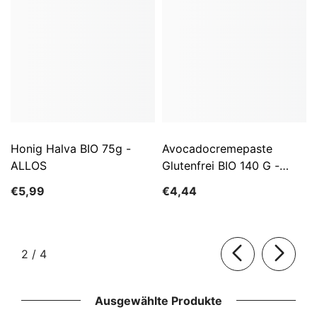
Honig Halva BIO 75g -
Avocadocremepaste
ALLOS
Glutenfrei BIO 140 G -
ALLOS
€5,99
€4,44
von
2
/
4
Ausgewählte Produkte