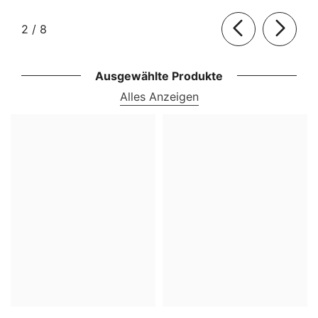
von
2
/
8
Ausgewählte Produkte
Alles Anzeigen