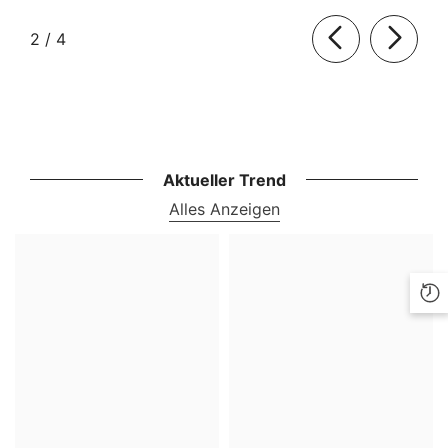
von
2
/
4
Aktueller Trend
Alles Anzeigen