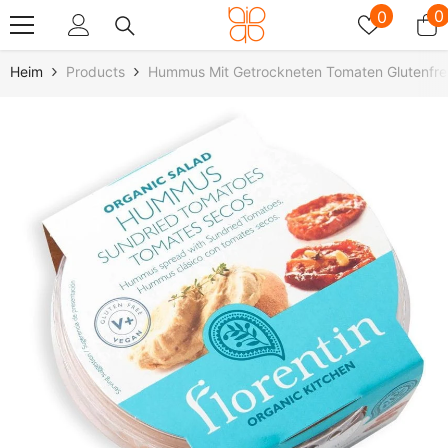
Zum Inhalt Springen
Wunschz
0
0
0
A
Heim
Products
Hummus Mit Getrockneten Tomaten Glutenfre