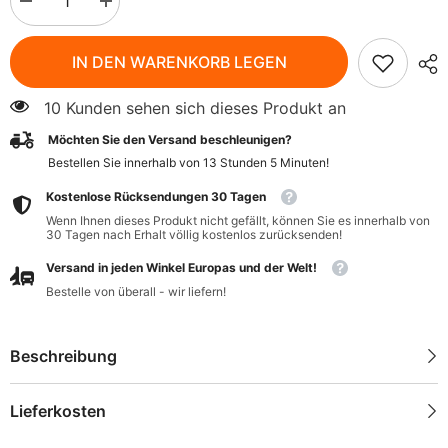
Menge
Menge
verringern
erhöhen
für
für
Hummus
Hummus
IN DEN WARENKORB LEGEN
mit
mit
getrockneten
getrockneten
Tomaten
Tomaten
10 Kunden sehen sich dieses Produkt an
glutenfrei
glutenfrei
BIO
BIO
Möchten Sie den Versand beschleunigen?
170
170
g
g
Bestellen Sie innerhalb von
13
Stunden
5
Minuten
!
-
-
FLORENTIN
FLORENTIN
Kostenlose Rücksendungen 30 Tagen
Wenn Ihnen dieses Produkt nicht gefällt, können Sie es innerhalb von
30 Tagen nach Erhalt völlig kostenlos zurücksenden!
Versand in jeden Winkel Europas und der Welt!
Bestelle von überall - wir liefern!
Beschreibung
Lieferkosten