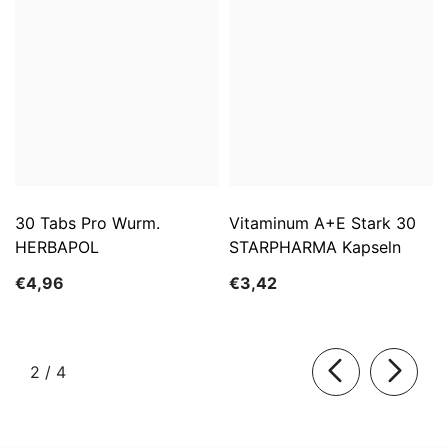
30 Tabs Pro Wurm.
Vitaminum A+E Stark 30
HERBAPOL
STARPHARMA Kapseln
€4,96
€3,42
von
2
/
4