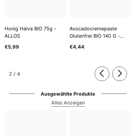
Honig Halva BIO 75g -
Avocadocremepaste
ALLOS
Glutenfrei BIO 140 G -
ALLOS
€5,99
€4,44
von
2
/
4
Ausgewählte Produkte
Alles Anzeigen