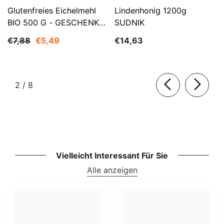
Glutenfreies Eichelmehl
Lindenhonig 1200g
BIO 500 G - GESCHENKE
SUDNIK
DER NATUR
€7,88
€5,49
€14,63
von
2
/
8
Vielleicht Interessant Für Sie
Alle anzeigen