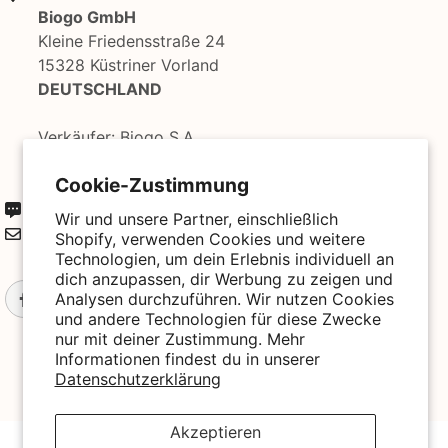
Biogo GmbH
Kleine Friedensstraße 24
15328 Küstriner Vorland
DEUTSCHLAND
Verkäufer: Biogo S.A.
ul. Szewska 18,
Cookie-Zustimmung
50-139 Wrocław, Polen
+49 3221 224 3801
Wir und unsere Partner, einschließlich
kontakt@biogo.de
Shopify, verwenden Cookies und weitere
Technologien, um dein Erlebnis individuell an
dich anzupassen, dir Werbung zu zeigen und
Analysen durchzuführen. Wir nutzen Cookies
und andere Technologien für diese Zwecke
nur mit deiner Zustimmung. Mehr
Informationen findest du in unserer
Datenschutzerklärung
Akzeptieren
© 2025 Biogo. All Rights Reserved. Powered By Biogo With