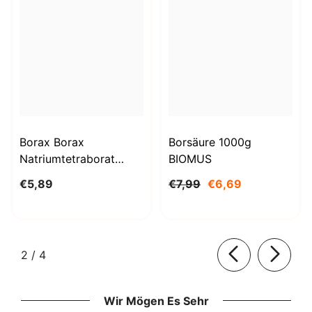
Borax Borax
Borsäure 1000g
Natriumtetraborat
BIOMUS
Decahydrat 1kg
€5,89
€7,99
€6,69
STANLAB
von
2
/
4
Wir Mögen Es Sehr