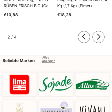
RÜBEN FRISCH BIO (ca. 5
Kg (1,7 Kg) (Eimer) -
Kg)
SĄTYRZ
€10,88
€18,28
von
2
/
4
Alles
Beliebte Marken
anzeigen