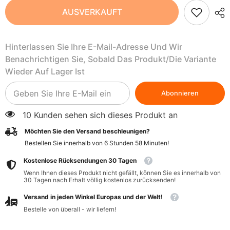
Hirse
Hirse
AUSVERKAUFT
expandiert
expandiert
mit
mit
Honig
Honig
und
und
Hinterlassen Sie Ihre E-Mail-Adresse Und Wir
schwarzer
schwarzer
Johannisbeere
Johannisbeere
Benachrichtigen Sie, Sobald Das Produkt/die Variante
glutenfrei
glutenfrei
BIO
BIO
Wieder Auf Lager Ist
170
170
g
g
-
-
Abonnieren
BIOMINKI
BIOMINKI
10 Kunden sehen sich dieses Produkt an
Möchten Sie den Versand beschleunigen?
Bestellen Sie innerhalb von
6
Stunden
58
Minuten
!
Kostenlose Rücksendungen 30 Tagen
Wenn Ihnen dieses Produkt nicht gefällt, können Sie es innerhalb von
30 Tagen nach Erhalt völlig kostenlos zurücksenden!
Versand in jeden Winkel Europas und der Welt!
Bestelle von überall - wir liefern!