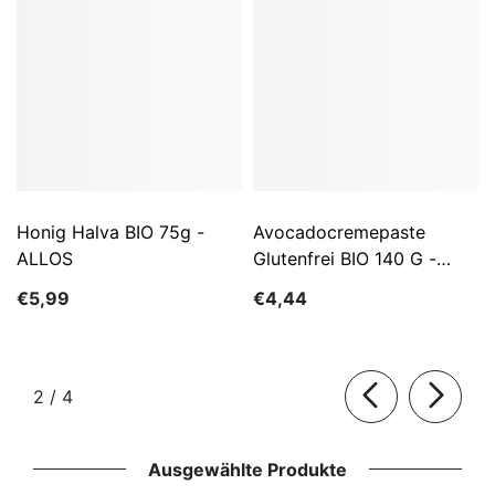
Honig Halva BIO 75g -
Avocadocremepaste
ALLOS
Glutenfrei BIO 140 G -
ALLOS
€5,99
€4,44
von
2
/
4
Ausgewählte Produkte