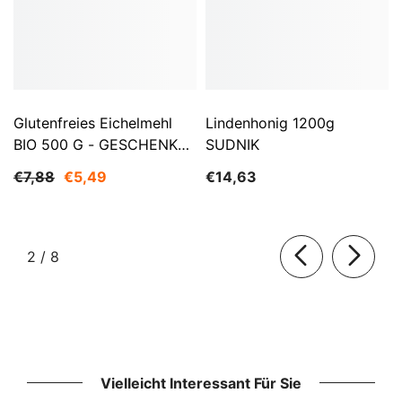
Glutenfreies Eichelmehl
Lindenhonig 1200g
BIO 500 G - GESCHENKE
SUDNIK
DER NATUR
€7,88
€5,49
€14,63
von
2
/
8
Vielleicht Interessant Für Sie