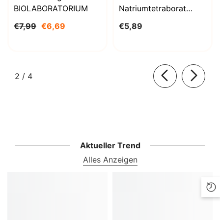
BIOLABORATORIUM
Natriumtetraborat
Decahydrat 1000g
€7,99
€6,69
€5,89
BioLaboratorium
von
2
/
4
Aktueller Trend
Alles Anzeigen