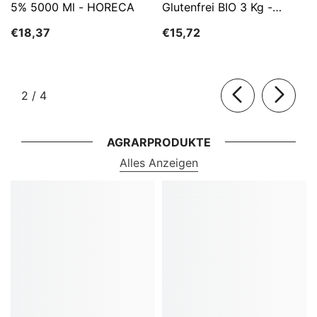
5% 5000 Ml - HORECA
Glutenfrei BIO 3 Kg -
HORECA
€18,37
€15,72
von
2
/
4
AGRARPRODUKTE
Alles Anzeigen