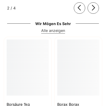
von
2
/
4
Wir Mögen Es Sehr
Alle anzeigen
Borsäure 1kg
Borax Borax