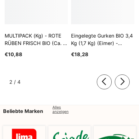
MULTIPACK (kg) - ROTE
Eingelegte Gurken BIO 3,4
RÜBEN FRISCH BIO (ca. 5
Kg (1,7 Kg) (Eimer) -
Kg)
SĄTYRZ
€10,88
€18,28
von
2
/
4
Alles
Beliebte Marken
anzeigen