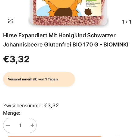
1
/
1
Hirse Expandiert Mit Honig Und Schwarzer
Johannisbeere Glutenfrei BIO 170 G - BIOMINKI
€3,32
Versand innerhalb von:
1 Tagen
Zwischensumme:
€3,32
Menge:
Menge
Menge
verringern
erhöhen
für
für