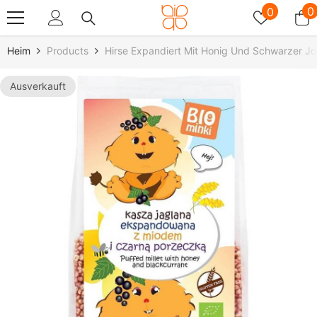
Zum Inhalt Springen
Wunschz
0
0
0
A
Heim
Products
Hirse Expandiert Mit Honig Und Schwarzer Jo
Ausverkauft