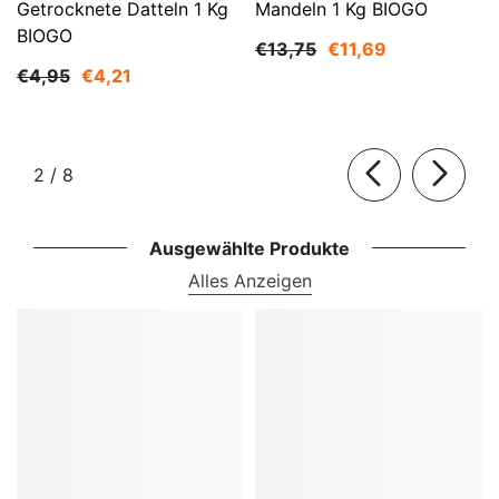
Getrocknete Datteln 1 Kg
Mandeln 1 Kg BIOGO
BIOGO
€13,75
€11,69
€4,95
€4,21
von
2
/
8
Ausgewählte Produkte
Alles Anzeigen