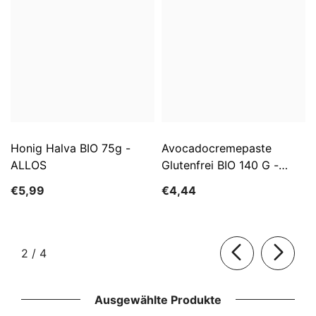
Honig Halva BIO 75g -
Avocadocremepaste
ALLOS
Glutenfrei BIO 140 G -
ALLOS
€5,99
€4,44
von
2
/
4
Ausgewählte Produkte