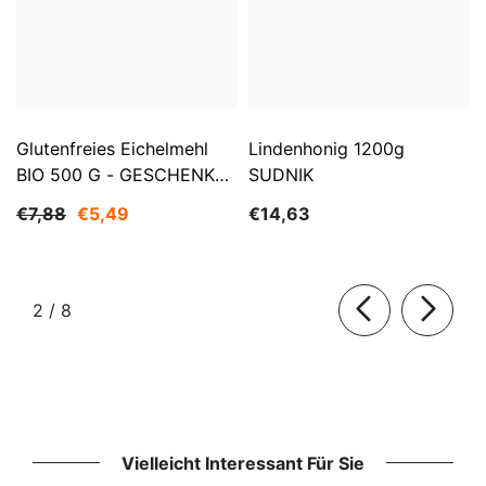
Glutenfreies Eichelmehl
Lindenhonig 1200g
BIO 500 G - GESCHENKE
SUDNIK
DER NATUR
€7,88
€5,49
€14,63
von
2
/
8
Vielleicht Interessant Für Sie