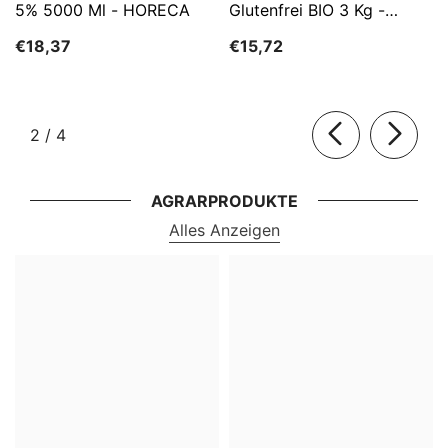
5% 5000 Ml - HORECA
Glutenfrei BIO 3 Kg -
HORECA
€18,37
€15,72
von
2
/
4
AGRARPRODUKTE
Alles Anzeigen