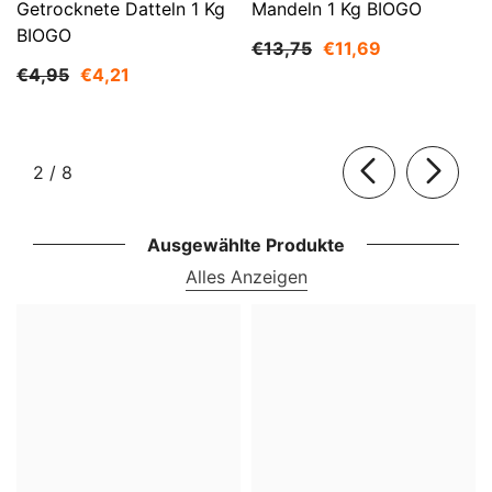
Getrocknete Datteln 1 Kg
Mandeln 1 Kg BIOGO
BIOGO
€13,75
€11,69
€4,95
€4,21
von
2
/
8
Ausgewählte Produkte
Alles Anzeigen