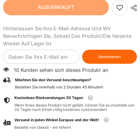
Glutenfreies
Glutenfreies
AUSVERKAUFT
Hummus-
Hummus-
Trio
Trio
BIO
BIO
240
240
Hinterlassen Sie Ihre E-Mail-Adresse Und Wir
g
g
-
-
Benachrichtigen Sie, Sobald Das Produkt/die Variante
FLORENTIN
FLORENTIN
Wieder Auf Lager Ist
Abonnieren
10 Kunden sehen sich dieses Produkt an
Möchten Sie den Versand beschleunigen?
Bestellen Sie innerhalb von
2
Stunden
45
Minuten
!
Kostenlose Rücksendungen 30 Tagen
Wenn Ihnen dieses Produkt nicht gefällt, können Sie es innerhalb von
30 Tagen nach Erhalt völlig kostenlos zurücksenden!
Versand in jeden Winkel Europas und der Welt!
Bestelle von überall - wir liefern!