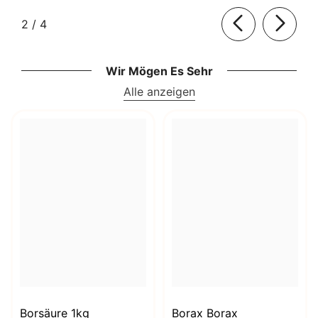
von
2
/
4
Wir Mögen Es Sehr
Alle anzeigen
Borsäure 1kg
Borax Borax