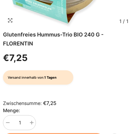
1
/
1
Glutenfreies Hummus-Trio BIO 240 G -
FLORENTIN
€7,25
Versand innerhalb von:
1 Tagen
Zwischensumme:
€7,25
Menge:
Menge
Menge
verringern
erhöhen
für
für