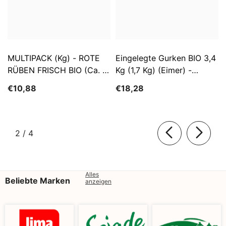
MULTIPACK (kg) - ROTE
Eingelegte Gurken BIO 3,4
RÜBEN FRISCH BIO (ca. 5
Kg (1,7 Kg) (Eimer) -
Kg)
SĄTYRZ
€10,88
€18,28
von
2
/
4
Alles
Beliebte Marken
anzeigen