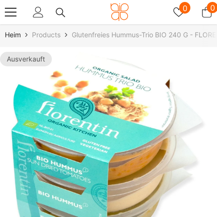
Zum Inhalt Springen
Wunschz
0
0
0
A
Heim
Products
Glutenfreies Hummus-Trio BIO 240 G - FLOR
Ausverkauft