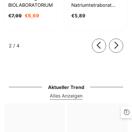
BIOLABORATORIUM
Natriumtetraborat
Decahydrat 1000g
€7,99
€6,69
€5,89
BioLaboratorium
von
2
/
4
Aktueller Trend
Alles Anzeigen