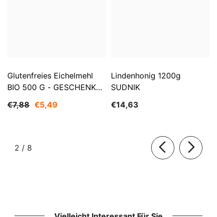
Glutenfreies Eichelmehl
Lindenhonig 1200g
BIO 500 G - GESCHENKE
SUDNIK
DER NATUR
€7,88
€5,49
€14,63
von
2
/
8
Vielleicht Interessant Für Sie