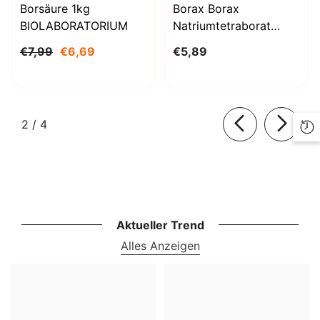
Borsäure 1kg
Borax Borax
BIOLABORATORIUM
Natriumtetraborat
Decahydrat 1000g
€7,99
€6,69
€5,89
BioLaboratorium
von
2
/
4
Aktueller Trend
Alles Anzeigen