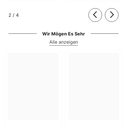
von
2
/
4
Wir Mögen Es Sehr
Alle anzeigen