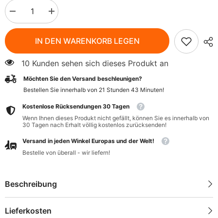
Menge
Menge
verringern
erhöhen
für
für
Garam
Garam
IN DEN WARENKORB LEGEN
Masala
Masala
Gewürz
Gewürz
BIO
BIO
10 Kunden sehen sich dieses Produkt an
60
60
g
g
Möchten Sie den Versand beschleunigen?
-
-
GESCHENKE
GESCHENKE
Bestellen Sie innerhalb von
21
Stunden
43
Minuten
!
DER
DER
NATUR
NATUR
Kostenlose Rücksendungen 30 Tagen
Wenn Ihnen dieses Produkt nicht gefällt, können Sie es innerhalb von
30 Tagen nach Erhalt völlig kostenlos zurücksenden!
Versand in jeden Winkel Europas und der Welt!
Bestelle von überall - wir liefern!
Beschreibung
Lieferkosten