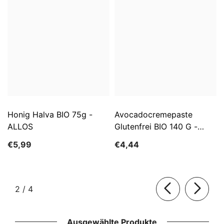
Honig Halva BIO 75g -
Avocadocremepaste
ALLOS
Glutenfrei BIO 140 G -
ALLOS
€5,99
€4,44
von
2
/
4
Ausgewählte Produkte