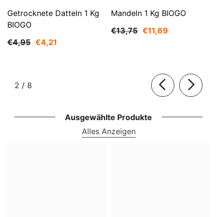
Getrocknete Datteln 1 Kg
Mandeln 1 Kg BIOGO
BIOGO
€13,75
€11,69
€4,95
€4,21
von
2
/
8
Ausgewählte Produkte
Alles Anzeigen