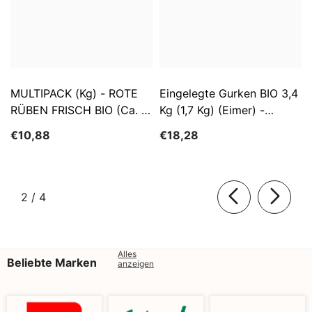
MULTIPACK (kg) - ROTE
Eingelegte Gurken BIO 3,4
RÜBEN FRISCH BIO (ca. 5
Kg (1,7 Kg) (Eimer) -
Kg)
SĄTYRZ
€10,88
€18,28
von
2
/
4
Alles
Beliebte Marken
anzeigen