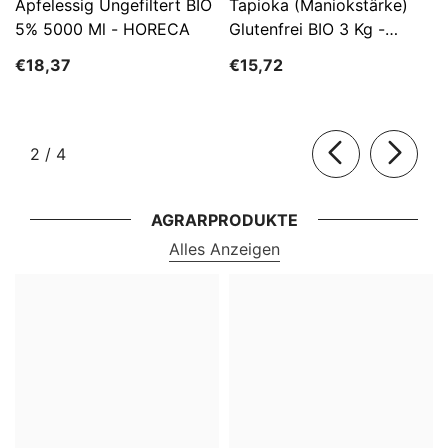
Apfelessig Ungefiltert BIO
Tapioka (Maniokstärke)
5% 5000 Ml - HORECA
Glutenfrei BIO 3 Kg -
HORECA
€18,37
€15,72
von
2
/
4
AGRARPRODUKTE
Alles Anzeigen