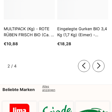
MULTIPACK (kg) - ROTE
Eingelegte Gurken BIO 3,4
RÜBEN FRISCH BIO (ca. 5
Kg (1,7 Kg) (Eimer) -
Kg)
SĄTYRZ
€10,88
€18,28
von
2
/
4
Alles
Beliebte Marken
anzeigen