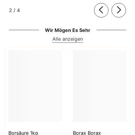
von
2
/
4
Wir Mögen Es Sehr
Alle anzeigen
Borsäure 1kg
Borax Borax