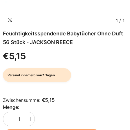
1
/
1
Feuchtigkeitsspendende Babytücher Ohne Duft
56 Stück - JACKSON REECE
€5,15
Versand innerhalb von:
1 Tagen
Zwischensumme:
€5,15
Menge:
Menge
Menge
verringern
erhöhen
für
für