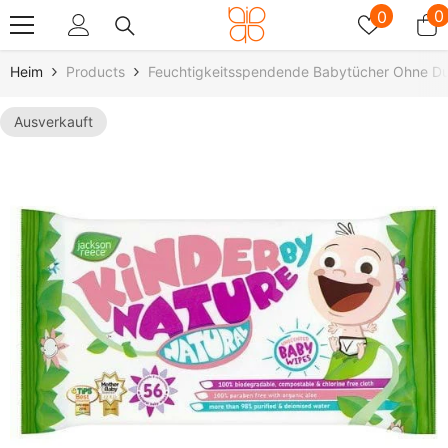
Zum Inhalt Springen
Wunschz
0
0
0
A
Heim
Products
Feuchtigkeitsspendende Babytücher Ohne D
Ausverkauft