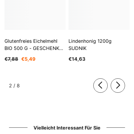
Glutenfreies Eichelmehl
Lindenhonig 1200g
BIO 500 G - GESCHENKE
SUDNIK
DER NATUR
€7,88
€5,49
€14,63
von
2
/
8
Vielleicht Interessant Für Sie