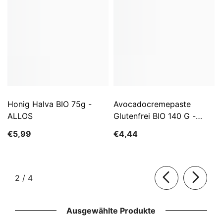
Honig Halva BIO 75g -
Avocadocremepaste
ALLOS
Glutenfrei BIO 140 G -
ALLOS
€5,99
€4,44
von
2
/
4
Ausgewählte Produkte