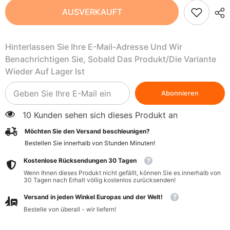
Feuchtigkeitsspendende
Feuchtigkeitsspendende
AUSVERKAUFT
Babytücher
Babytücher
ohne
ohne
Duft
Duft
56
56
Hinterlassen Sie Ihre E-Mail-Adresse Und Wir
Stück
Stück
-
-
Benachrichtigen Sie, Sobald Das Produkt/die Variante
JACKSON
JACKSON
REECE
REECE
Wieder Auf Lager Ist
Abonnieren
10 Kunden sehen sich dieses Produkt an
Möchten Sie den Versand beschleunigen?
Bestellen Sie innerhalb von
Stunden
Minuten
!
Kostenlose Rücksendungen 30 Tagen
Wenn Ihnen dieses Produkt nicht gefällt, können Sie es innerhalb von
30 Tagen nach Erhalt völlig kostenlos zurücksenden!
Versand in jeden Winkel Europas und der Welt!
Bestelle von überall - wir liefern!