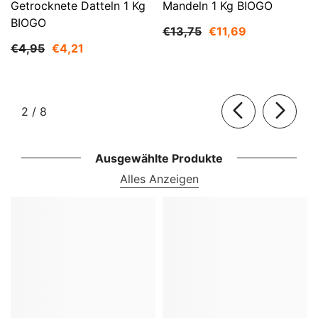
Getrocknete Datteln 1 Kg
Mandeln 1 Kg BIOGO
BIOGO
€13,75
€11,69
€4,95
€4,21
von
2
/
8
Ausgewählte Produkte
Alles Anzeigen