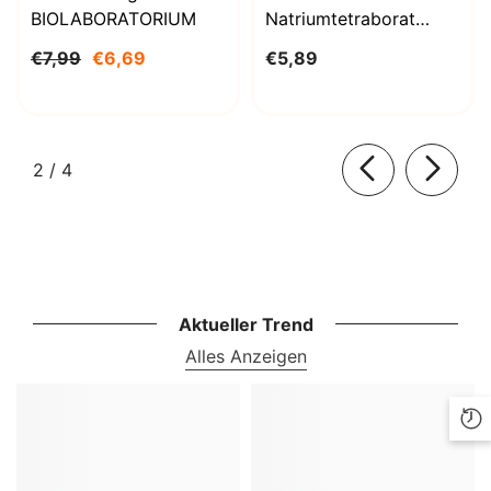
BIOLABORATORIUM
Natriumtetraborat
Decahydrat 1000g
€7,99
€6,69
€5,89
BioLaboratorium
von
2
/
4
Aktueller Trend
Alles Anzeigen