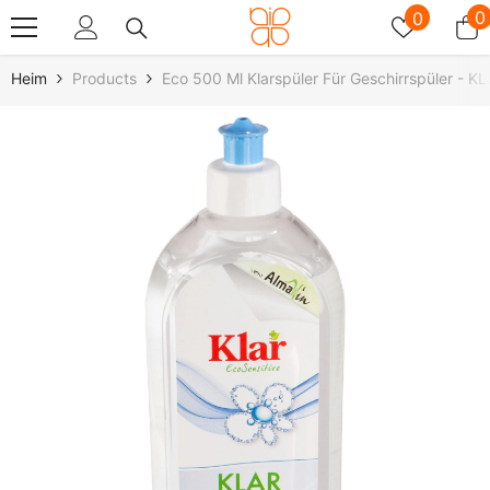
Zum Inhalt Springen
Wunschz
0
0
0
A
Heim
Products
Eco 500 Ml Klarspüler Für Geschirrspüler - K