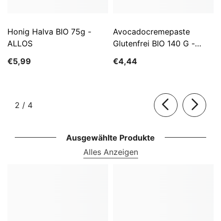
Honig Halva BIO 75g -
Avocadocremepaste
ALLOS
Glutenfrei BIO 140 G -
ALLOS
€5,99
€4,44
von
2
/
4
Ausgewählte Produkte
Alles Anzeigen