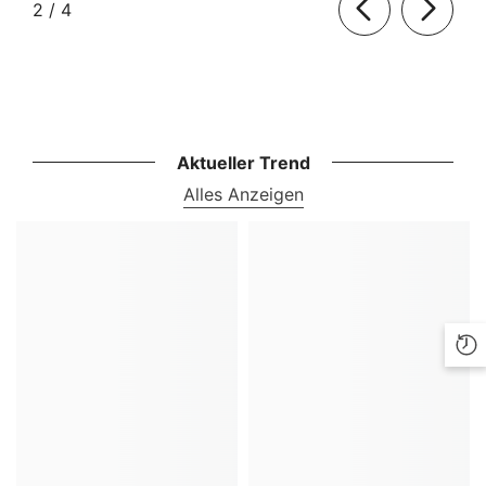
von
2
/
4
Aktueller Trend
Alles Anzeigen