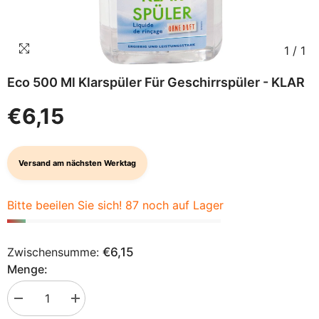
1
/
1
Eco 500 Ml Klarspüler Für Geschirrspüler - KLAR
€6,15
Versand am nächsten Werktag
Bitte beeilen Sie sich! 87 noch auf Lager
Zwischensumme:
€6,15
Menge:
Menge
Menge
verringern
erhöhen