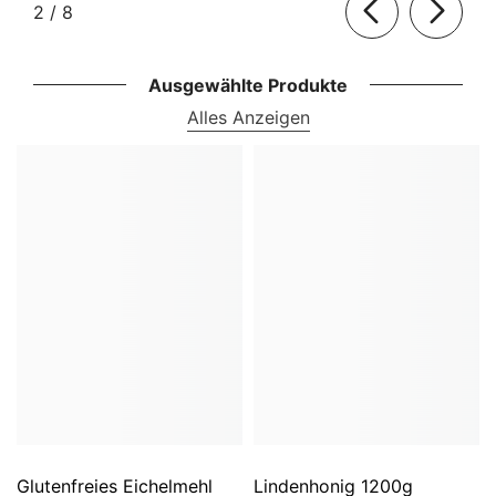
von
2
/
8
Ausgewählte Produkte
Alles Anzeigen
Glutenfreies Eichelmehl
Lindenhonig 1200g