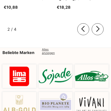
Kg)
SĄTYRZ
€10,88
€18,28
von
2
/
4
Alles
Beliebte Marken
anzeigen