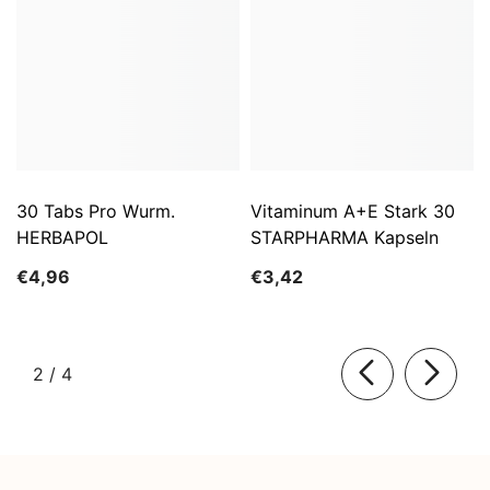
30 Tabs Pro Wurm.
Vitaminum A+E Stark 30
HERBAPOL
STARPHARMA Kapseln
€4,96
€3,42
von
2
/
4