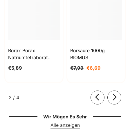
Borax Borax
Borsäure 1000g
Natriumtetraborat
BIOMUS
Decahydrat 1kg
€5,89
€7,99
€6,69
STANLAB
von
2
/
4
Wir Mögen Es Sehr
Alle anzeigen