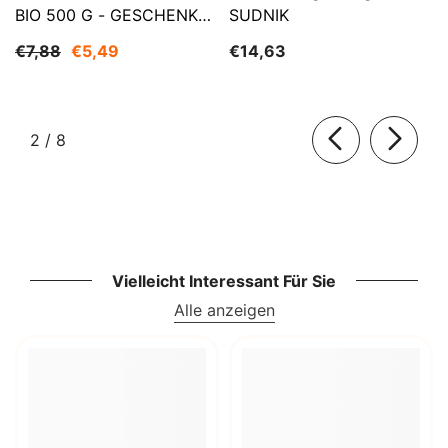
BIO 500 G - GESCHENKE
SUDNIK
DER NATUR
€7,88
€5,49
€14,63
von
2
/
8
Vielleicht Interessant Für Sie
Alle anzeigen