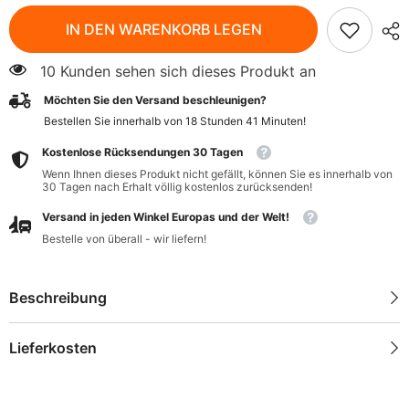
für
für
Eco
Eco
IN DEN WARENKORB LEGEN
500
500
ml
ml
Klarspüler
Klarspüler
10 Kunden sehen sich dieses Produkt an
für
für
Geschirrspüler
Geschirrspüler
Möchten Sie den Versand beschleunigen?
-
-
KLAR
KLAR
Bestellen Sie innerhalb von
18
Stunden
41
Minuten
!
Kostenlose Rücksendungen 30 Tagen
Wenn Ihnen dieses Produkt nicht gefällt, können Sie es innerhalb von
30 Tagen nach Erhalt völlig kostenlos zurücksenden!
Versand in jeden Winkel Europas und der Welt!
Bestelle von überall - wir liefern!
Beschreibung
Lieferkosten