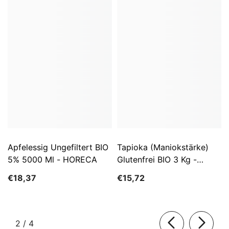
Apfelessig Ungefiltert BIO
Tapioka (Maniokstärke)
5% 5000 Ml - HORECA
Glutenfrei BIO 3 Kg -
HORECA
€18,37
€15,72
von
2
/
4