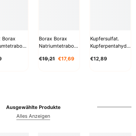
SBD
SEK
SGD
SHP
x Borax
Borax Borax
Kupfersulfat.
umtetraborat
Natriumtetraborat
Kupferpentahydrat
SLL
hydrat
Decahydrat 5 Kg
1kg
9
€19,21
€17,69
€12,89
g
BioLaboratorium
Biolaboratorium
STD
aboratorium
TJS
TOP
TRY
Ausgewählte Produkte
TTD
Alles Anzeigen
TZS
UAH