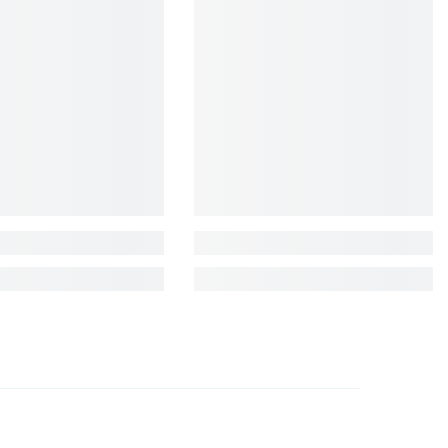
EUR
FJD
FKP
GBP
GMD
GNF
GTQ
GYD
HKD
HNL
HUF
IDR