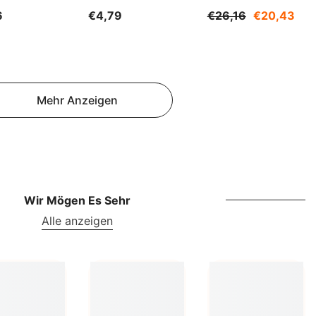
NOK
500ml WARCHEM
1200g SUDNIK
6
€4,79
€26,16
€20,43
NPR
NZD
PEN
Mehr Anzeigen
PGK
PKR
PYG
QAR
Wir Mögen Es Sehr
RON
Alle anzeigen
RSD
RWF
SAR