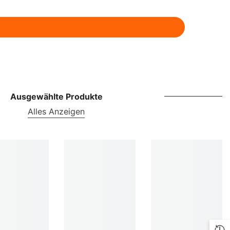
ILS
INR
ISK
JMD
JPY
Ausgewählte Produkte
KES
Alles Anzeigen
KGS
KMF
KRW
KYD
KZT
LBP