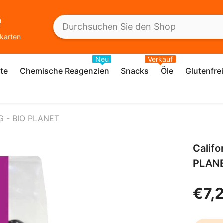
karten
Neu
Verkauf
te
Chemische Reagenzien
Snacks
Öle
Glutenfre
0 G - BIO PLANET
Califo
PLAN
€7,