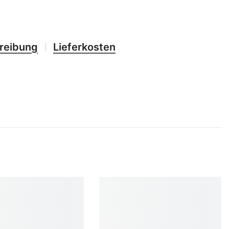
CHF
UK
CLP
RO
CNY
reibung
Lieferkosten
UZ
CRC
HU
CVE
CZK
DJF
DKK
DOP
DZD
EGP
ETB