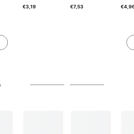
GESCHENKE DER
€3,19
€7,53
€4,9
NATUR
e