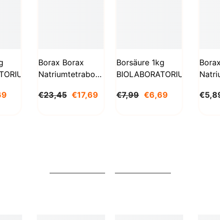
g
Borax Borax
Borsäure 1kg
Bora
TORIUM
Natriumtetraborat
BIOLABORATORIUM
Natri
Decahydrat 5kg
Deca
69
€23,45
€17,69
€7,99
€6,69
€5,8
STANLAB
1000
BioL