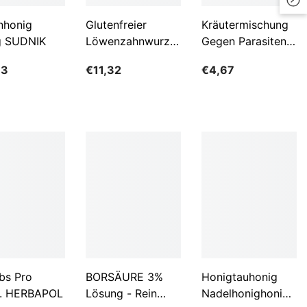
LKR
nhonig
Glutenfreier
Kräutermischung
g SUDNIK
Löwenzahnwurzelkaffee
Gegen Parasiten
MAD
BIO 200 G -
100g FLOS
63
€11,32
€4,67
GESCHENKE DER
MDL
NATUR
MKD
MMK
MNT
MUR
MVR
MWK
NGN
bs Pro
BORSÄURE 3%
Honigtauhonig
NIO
. HERBAPOL
Lösung - Rein
Nadelhonighonig