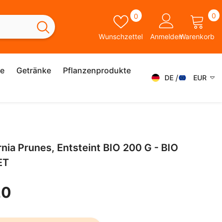
0
Wunschzettel
0
0
A
Wunschzettel
Anmelden
Warenkorb
ie
Getränke
Pflanzenprodukte
DE
EUR
DE
AED
AFN
FR
ALL
ES
rnia Prunes, Entsteint BIO 200 G - BIO
AMD
SK
ET
ANG
IT
AUD
20
SV
AWG
EN