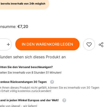
AZN
 bereits innerhalb von 24h möglich
ZH-
BAM
CN
BBD
CS
ensumme:
€7,20
BDT
DA
BIF
FI
IN DEN WARENKORB LEGEN
BND
Menge
rn
erhöhen
für
HI
BOB
Kunden sehen sich dieses Produkt an
ia
California
Prunes,
NL
BSD
t
entsteint
hten Sie den Versand beschleunigen?
BIO
200
BWP
ellen Sie innerhalb von
8
Stunden
51
Minuten
!
PT-
g
-
PT
BZD
tenlose Rücksendungen 30 Tagen
BIO
T
PLANET
 Ihnen dieses Produkt nicht gefällt, können Sie es innerhalb von 30 Tagen
EL
CAD
 Erhalt völlig kostenlos zurücksenden!
CDF
ID
and in jeden Winkel Europas und der Welt!
elle von überall - wir liefern!