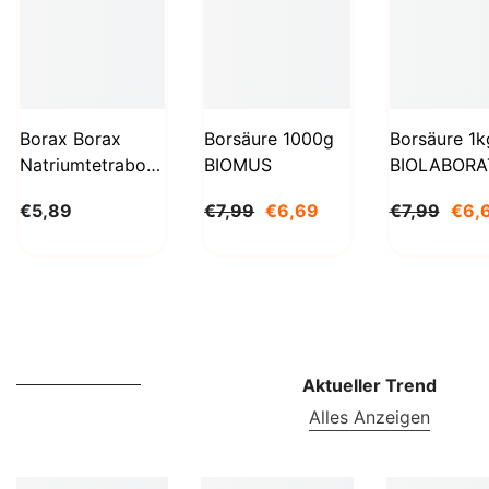
Borax Borax
Borsäure 1000g
Borsäure 1k
Natriumtetraborat
BIOMUS
BIOLABORA
Decahydrat 1kg
€5,89
€7,99
€6,69
€7,99
€6,
STANLAB
Aktueller Trend
Alles Anzeigen