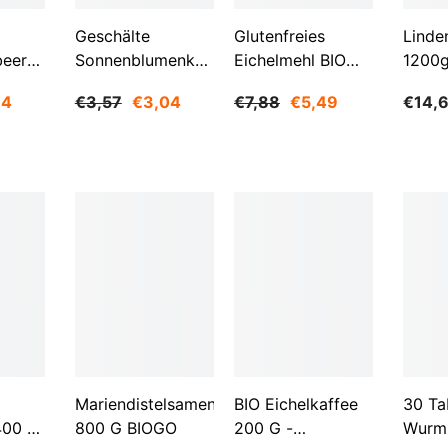
Geschälte
Glutenfreies
Linde
beeren
Sonnenblumenkerne
Eichelmehl BIO
1200
Aktie
O
1 Kg BIOGO
500 G -
84
€3,57
€3,04
€7,88
€5,49
€14,
GESCHENKE DER
NATUR
Mariendistelsamen
BIO Eichelkaffee
30 Ta
400 G
800 G BIOGO
200 G -
Wurm