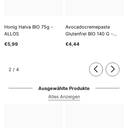
Honig Halva BIO 75g -
Avocadocremepaste
ALLOS
Glutenfrei BIO 140 G -
ALLOS
€5,99
€4,44
von
2
/
4
Ausgewählte Produkte
Alles Anzeigen