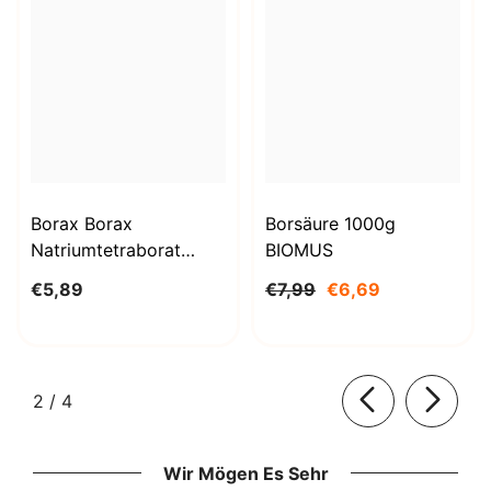
Borax Borax
Borsäure 1000g
Natriumtetraborat
BIOMUS
Decahydrat 1kg
€5,89
€7,99
€6,69
STANLAB
von
2
/
4
Wir Mögen Es Sehr