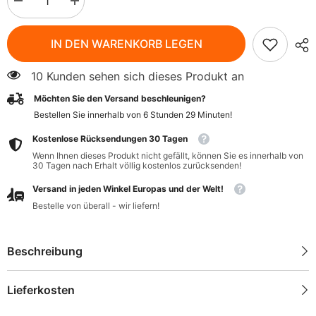
Menge
Menge
verringern
erhöhen
für
für
Brauner
Brauner
IN DEN WARENKORB LEGEN
Flachs
Flachs
(Leinsamen)
(Leinsamen)
BIO
BIO
10 Kunden sehen sich dieses Produkt an
1
1
kg
kg
Möchten Sie den Versand beschleunigen?
-
-
BIO
BIO
Bestellen Sie innerhalb von
6
Stunden
29
Minuten
!
PLANET
PLANET
Kostenlose Rücksendungen 30 Tagen
Wenn Ihnen dieses Produkt nicht gefällt, können Sie es innerhalb von
30 Tagen nach Erhalt völlig kostenlos zurücksenden!
Versand in jeden Winkel Europas und der Welt!
Bestelle von überall - wir liefern!
Beschreibung
Lieferkosten