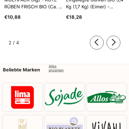
RÜBEN FRISCH BIO (ca. 5
Kg (1,7 Kg) (Eimer) -
Kg)
SĄTYRZ
€10,88
€18,28
von
2
/
4
Alles
Beliebte Marken
anzeigen