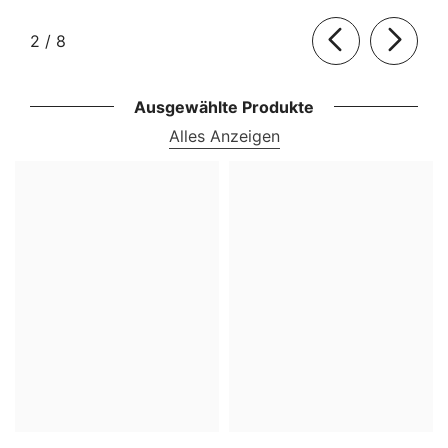
von
2
/
8
Ausgewählte Produkte
Alles Anzeigen