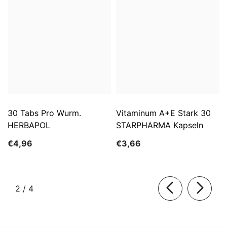
30 Tabs Pro Wurm.
Vitaminum A+E Stark 30
HERBAPOL
STARPHARMA Kapseln
€4,96
€3,66
von
2
/
4