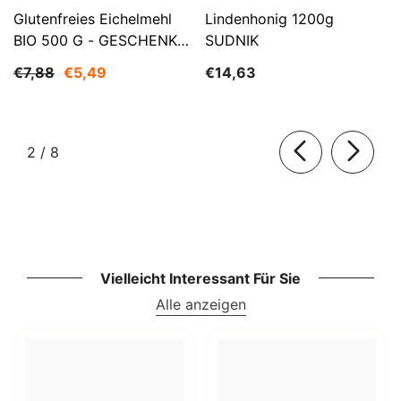
Glutenfreies Eichelmehl
Lindenhonig 1200g
BIO 500 G - GESCHENKE
SUDNIK
DER NATUR
€7,88
€5,49
€14,63
von
2
/
8
Vielleicht Interessant Für Sie
Alle anzeigen