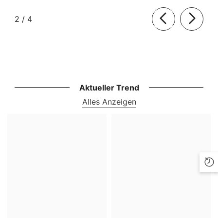
von
2
/
4
Aktueller Trend
Alles Anzeigen