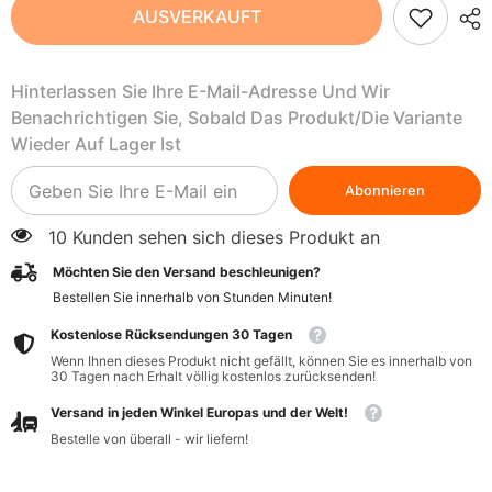
BIO
BIO
AUSVERKAUFT
Vanillezucker
Vanillezucker
8
8
g
g
-
-
Hinterlassen Sie Ihre E-Mail-Adresse Und Wir
RAPUNZEL
RAPUNZEL
Benachrichtigen Sie, Sobald Das Produkt/die Variante
Wieder Auf Lager Ist
Abonnieren
10 Kunden sehen sich dieses Produkt an
Möchten Sie den Versand beschleunigen?
Bestellen Sie innerhalb von
Stunden
Minuten
!
Kostenlose Rücksendungen 30 Tagen
Wenn Ihnen dieses Produkt nicht gefällt, können Sie es innerhalb von
30 Tagen nach Erhalt völlig kostenlos zurücksenden!
Versand in jeden Winkel Europas und der Welt!
Bestelle von überall - wir liefern!