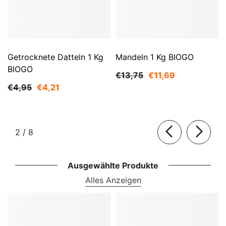
Getrocknete Datteln 1 Kg
Mandeln 1 Kg BIOGO
BIOGO
€13,75
€11,69
€4,95
€4,21
von
2
/
8
Ausgewählte Produkte
Alles Anzeigen