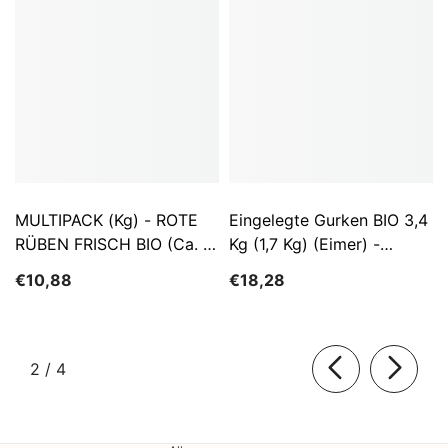
MULTIPACK (kg) - ROTE
Eingelegte Gurken BIO 3,4
RÜBEN FRISCH BIO (ca. 5
Kg (1,7 Kg) (Eimer) -
Kg)
SĄTYRZ
€10,88
€18,28
von
2
/
4