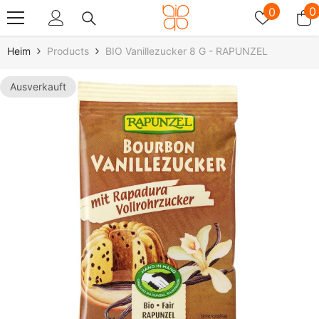
Zum Inhalt Springen
Wunschz
0
0
0
A
Heim
Products
BIO Vanillezucker 8 G - RAPUNZEL
Ausverkauft