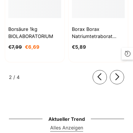
Borsäure 1kg
Borax Borax
BIOLABORATORIUM
Natriumtetraborat
Decahydrat 1000g
€7,99
€6,69
€5,89
BioLaboratorium
von
2
/
4
Aktueller Trend
Alles Anzeigen