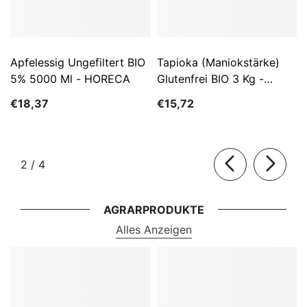
Apfelessig Ungefiltert BIO
Tapioka (Maniokstärke)
5% 5000 Ml - HORECA
Glutenfrei BIO 3 Kg -
HORECA
€18,37
€15,72
von
2
/
4
AGRARPRODUKTE
Alles Anzeigen