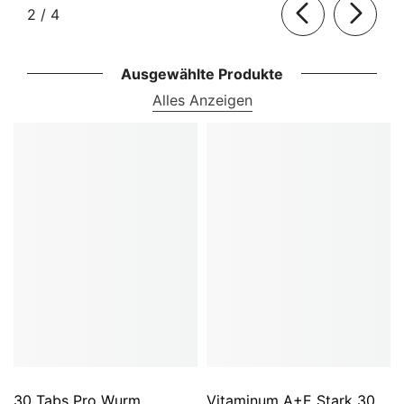
von
2
/
4
Ausgewählte Produkte
Alles Anzeigen
30 Tabs Pro Wurm.
Vitaminum A+E Stark 30