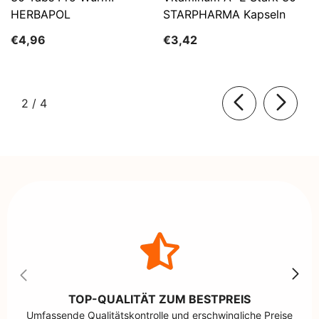
HERBAPOL
STARPHARMA Kapseln
€4,96
€3,42
von
2
/
4
TOP-QUALITÄT ZUM BESTPREIS
Umfassende Qualitätskontrolle und erschwingliche Preise