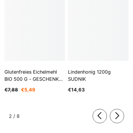
Glutenfreies Eichelmehl
Lindenhonig 1200g
BIO 500 G - GESCHENKE
SUDNIK
DER NATUR
€7,88
€5,49
€14,63
von
2
/
8