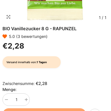
1
/
1
BIO Vanillezucker 8 G - RAPUNZEL
5.0 (3 bewertungen)
€2,28
Versand innerhalb von:
1 Tagen
Zwischensumme:
€2,28
Menge:
Menge
Menge
verringern
erhöhen
für
für