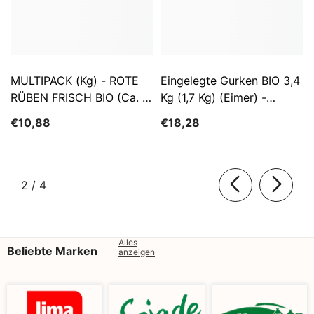
MULTIPACK (kg) - ROTE
Eingelegte Gurken BIO 3,4
RÜBEN FRISCH BIO (ca. 5
Kg (1,7 Kg) (Eimer) -
Kg)
SĄTYRZ
€10,88
€18,28
von
2
/
4
Alles
Beliebte Marken
anzeigen