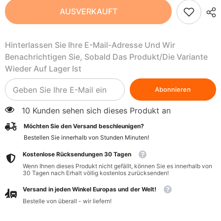
BIO
BIO
AUSVERKAUFT
Guarana
Guarana
Kick
Kick
Energy
Energy
Drink
Drink
Hinterlassen Sie Ihre E-Mail-Adresse Und Wir
BIO
BIO
300
300
Benachrichtigen Sie, Sobald Das Produkt/die Variante
ml
ml
-
-
Wieder Auf Lager Ist
POLONIAK
POLONIAK
Abonnieren
10 Kunden sehen sich dieses Produkt an
Möchten Sie den Versand beschleunigen?
Bestellen Sie innerhalb von
Stunden
Minuten
!
Kostenlose Rücksendungen 30 Tagen
Wenn Ihnen dieses Produkt nicht gefällt, können Sie es innerhalb von
30 Tagen nach Erhalt völlig kostenlos zurücksenden!
Versand in jeden Winkel Europas und der Welt!
Bestelle von überall - wir liefern!