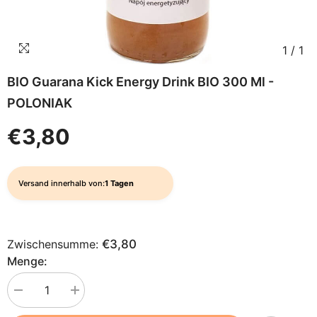
1
/
1
BIO Guarana Kick Energy Drink BIO 300 Ml -
POLONIAK
€3,80
Versand innerhalb von:
1 Tagen
Zwischensumme:
€3,80
Menge:
Menge
Menge
verringern
erhöhen
für
für