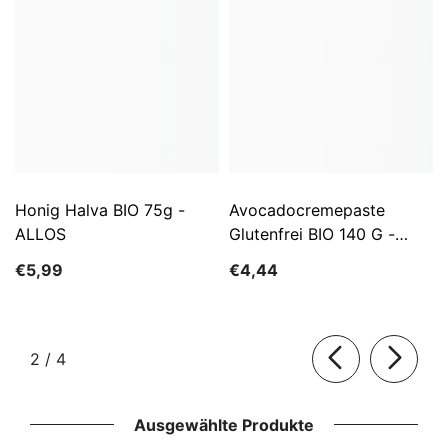
Honig Halva BIO 75g -
Avocadocremepaste
ALLOS
Glutenfrei BIO 140 G -
ALLOS
€5,99
€4,44
von
2
/
4
Ausgewählte Produkte