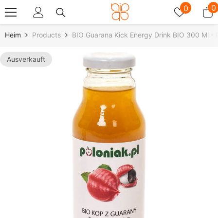
Zum Inhalt Springen
Wunschz
0
0
0
A
Heim
Products
BIO Guarana Kick Energy Drink BIO 300 Ml 
Ausverkauft