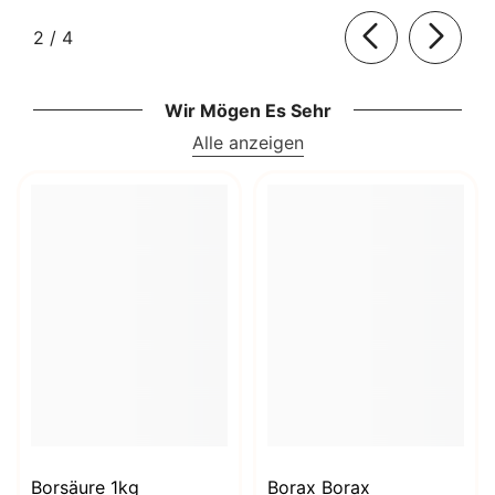
von
2
/
4
Wir Mögen Es Sehr
Alle anzeigen
Borsäure 1kg
Borax Borax