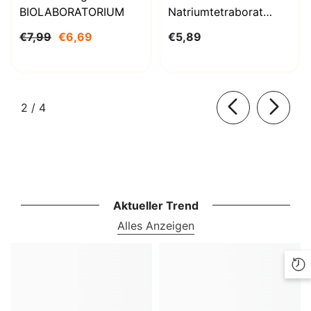
BIOLABORATORIUM
Natriumtetraborat
Decahydrat 1000g
€7,99
€6,69
€5,89
BioLaboratorium
von
2
/
4
Aktueller Trend
Alles Anzeigen