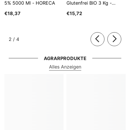
5% 5000 Ml - HORECA
Glutenfrei BIO 3 Kg -
HORECA
€18,37
€15,72
von
2
/
4
AGRARPRODUKTE
Alles Anzeigen