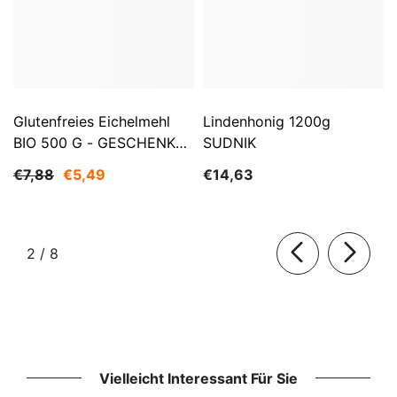
Glutenfreies Eichelmehl
Lindenhonig 1200g
BIO 500 G - GESCHENKE
SUDNIK
DER NATUR
€7,88
€5,49
€14,63
von
2
/
8
Vielleicht Interessant Für Sie