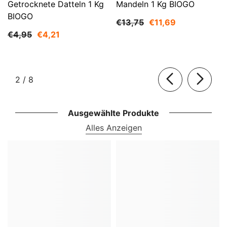
Getrocknete Datteln 1 Kg
Mandeln 1 Kg BIOGO
BIOGO
€13,75
€11,69
€4,95
€4,21
von
2
/
8
Ausgewählte Produkte
Alles Anzeigen