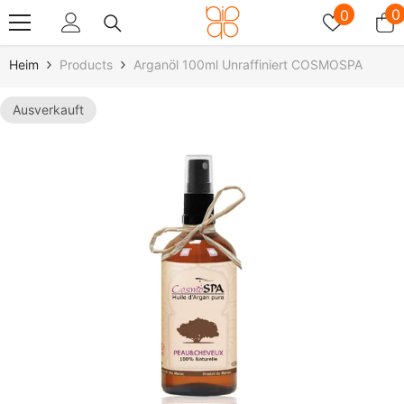
Zum Inhalt Springen
Wunschz
0
0
0
A
Heim
Products
Arganöl 100ml Unraffiniert COSMOSPA
Ausverkauft