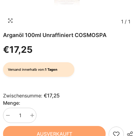
1
/
1
Arganöl 100ml Unraffiniert COSMOSPA
€17,25
Versand innerhalb von:
1 Tagen
Zwischensumme:
€17,25
Menge:
Menge
Menge
verringern
erhöhen
für
für
Arganöl
Arganöl
AUSVERKAUFT
100ml
100ml