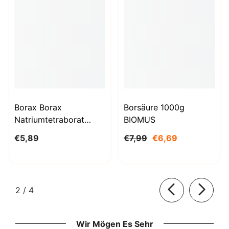
Borax Borax
Borsäure 1000g
Natriumtetraborat
BIOMUS
Decahydrat 1kg
€5,89
€7,99
€6,69
STANLAB
von
2
/
4
Wir Mögen Es Sehr