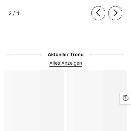
von
2
/
4
Aktueller Trend
Alles Anzeigen