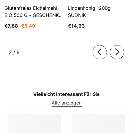
Glutenfreies Eichelmehl
Lindenhonig 1200g
BIO 500 G - GESCHENKE
SUDNIK
DER NATUR
€7,88
€5,49
€14,63
von
2
/
8
Vielleicht Interessant Für Sie
Alle anzeigen