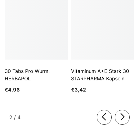
30 Tabs Pro Wurm.
Vitaminum A+E Stark 30
HERBAPOL
STARPHARMA Kapseln
€4,96
€3,42
von
2
/
4