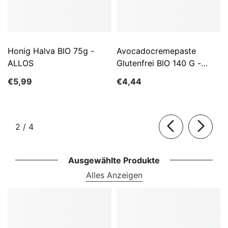
Honig Halva BIO 75g -
Avocadocremepaste
ALLOS
Glutenfrei BIO 140 G -
ALLOS
€5,99
€4,44
von
2
/
4
Ausgewählte Produkte
Alles Anzeigen