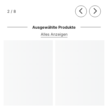
von
2
/
8
Ausgewählte Produkte
Alles Anzeigen