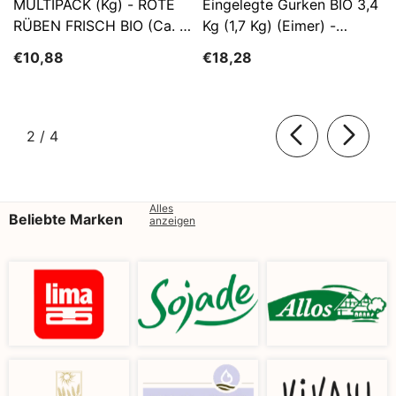
MULTIPACK (kg) - ROTE
Eingelegte Gurken BIO 3,4
RÜBEN FRISCH BIO (ca. 5
Kg (1,7 Kg) (Eimer) -
Kg)
SĄTYRZ
€10,88
€18,28
von
2
/
4
Alles
Beliebte Marken
anzeigen