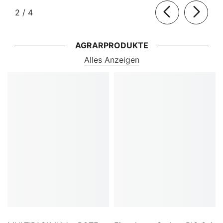
von
2
/
4
AGRARPRODUKTE
Alles Anzeigen