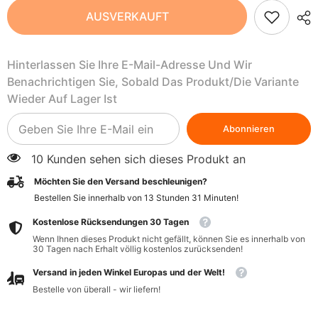
Apfelsaft
Apfelsaft
AUSVERKAUFT
mit
mit
Gewürzen
Gewürzen
BIO
BIO
275
275
Hinterlassen Sie Ihre E-Mail-Adresse Und Wir
ml
ml
-
-
Benachrichtigen Sie, Sobald Das Produkt/die Variante
REMBOWSCY
REMBOWSCY
Wieder Auf Lager Ist
Abonnieren
10 Kunden sehen sich dieses Produkt an
Möchten Sie den Versand beschleunigen?
Bestellen Sie innerhalb von
13
Stunden
31
Minuten
!
Kostenlose Rücksendungen 30 Tagen
Wenn Ihnen dieses Produkt nicht gefällt, können Sie es innerhalb von
30 Tagen nach Erhalt völlig kostenlos zurücksenden!
Versand in jeden Winkel Europas und der Welt!
Bestelle von überall - wir liefern!