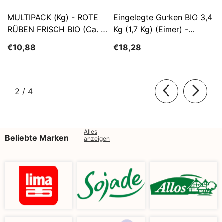
MULTIPACK (kg) - ROTE
Eingelegte Gurken BIO 3,4
RÜBEN FRISCH BIO (ca. 5
Kg (1,7 Kg) (Eimer) -
Kg)
SĄTYRZ
€10,88
€18,28
von
2
/
4
Alles
Beliebte Marken
anzeigen