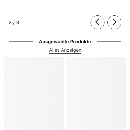
von
2
/
8
Ausgewählte Produkte
Alles Anzeigen