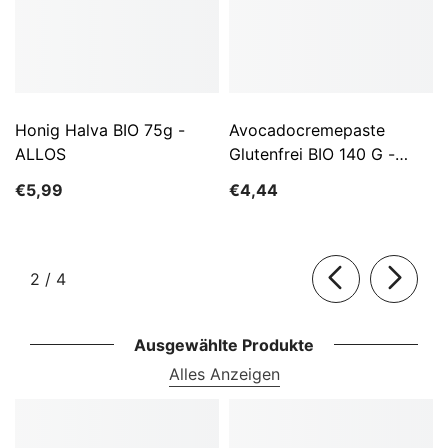
Honig Halva BIO 75g -
Avocadocremepaste
ALLOS
Glutenfrei BIO 140 G -
ALLOS
€5,99
€4,44
von
2
/
4
Ausgewählte Produkte
Alles Anzeigen