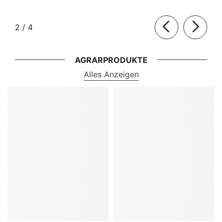
von
2
/
4
AGRARPRODUKTE
Alles Anzeigen