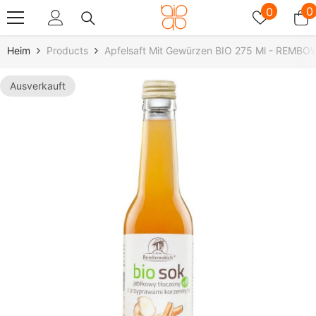
Zum Inhalt Springen
Wunschz
0
0
0
A
Heim
Products
Apfelsaft Mit Gewürzen BIO 275 Ml - REMB
Ausverkauft