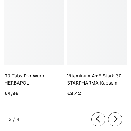
30 Tabs Pro Wurm.
Vitaminum A+E Stark 30
HERBAPOL
STARPHARMA Kapseln
€4,96
€3,42
von
2
/
4