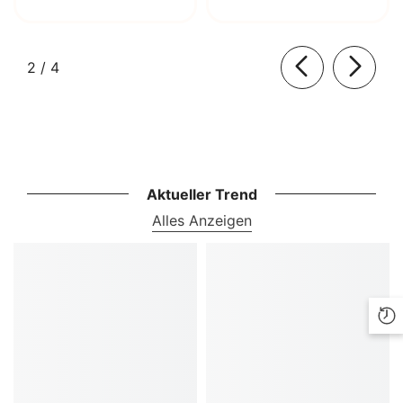
von
2
/
4
Aktueller Trend
Alles Anzeigen