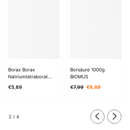
Borax Borax
Borsäure 1000g
Natriumtetraborat
BIOMUS
Decahydrat 1kg
€5,89
€7,99
€6,69
STANLAB
von
2
/
4