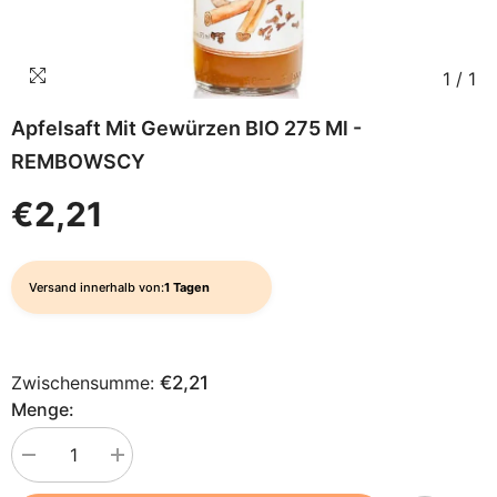
1
/
1
Apfelsaft Mit Gewürzen BIO 275 Ml -
REMBOWSCY
€2,21
Versand innerhalb von:
1 Tagen
Zwischensumme:
€2,21
Menge:
Menge
Menge
verringern
erhöhen
für
für