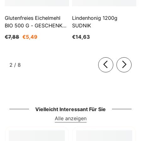
Glutenfreies Eichelmehl
Lindenhonig 1200g
BIO 500 G - GESCHENKE
SUDNIK
DER NATUR
€7,88
€5,49
€14,63
von
2
/
8
Vielleicht Interessant Für Sie
Alle anzeigen