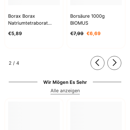
Borax Borax
Borsäure 1000g
Natriumtetraborat
BIOMUS
Decahydrat 1kg
€5,89
€7,99
€6,69
STANLAB
von
2
/
4
Wir Mögen Es Sehr
Alle anzeigen