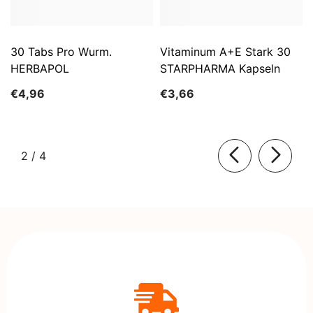
30 Tabs Pro Wurm.
Vitaminum A+E Stark 30
HERBAPOL
STARPHARMA Kapseln
€4,96
€3,66
von
2
/
4