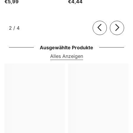
€5,99
€4,44
von
2
/
4
Ausgewählte Produkte
Alles Anzeigen