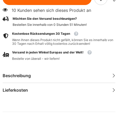
400
400
g
g
10 Kunden sehen sich dieses Produkt an
-
-
BIO
BIO
Möchten Sie den Versand beschleunigen?
PLANET
PLANET
Bestellen Sie innerhalb von
0
Stunden
51
Minuten
!
Kostenlose Rücksendungen 30 Tagen
Wenn Ihnen dieses Produkt nicht gefällt, können Sie es innerhalb von
30 Tagen nach Erhalt völlig kostenlos zurücksenden!
Versand in jeden Winkel Europas und der Welt!
Bestelle von überall - wir liefern!
Beschreibung
Lieferkosten