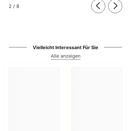
von
2
/
8
Vielleicht Interessant Für Sie
Alle anzeigen