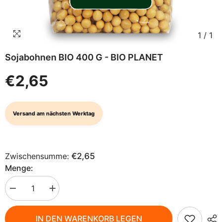
1
/
1
Sojabohnen BIO 400 G - BIO PLANET
€2,65
Versand am nächsten Werktag
Zwischensumme:
€2,65
Menge:
Menge
Menge
verringern
erhöhen
für
für
Sojabohnen
Sojabohnen
IN DEN WARENKORB LEGEN
BIO
BIO