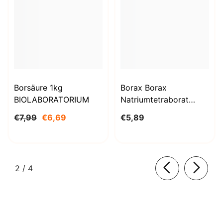
Borsäure 1kg
Borax Borax
BIOLABORATORIUM
Natriumtetraborat
Decahydrat 1000g
€7,99
€6,69
€5,89
BioLaboratorium
von
2
/
4