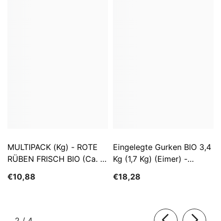
MULTIPACK (kg) - ROTE
Eingelegte Gurken BIO 3,4
RÜBEN FRISCH BIO (ca. 5
Kg (1,7 Kg) (Eimer) -
Kg)
SĄTYRZ
€10,88
€18,28
von
2
/
4