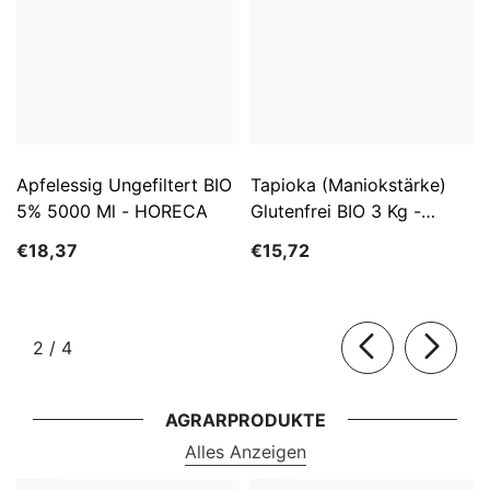
Apfelessig Ungefiltert BIO
Tapioka (Maniokstärke)
5% 5000 Ml - HORECA
Glutenfrei BIO 3 Kg -
HORECA
€18,37
€15,72
von
2
/
4
AGRARPRODUKTE
Alles Anzeigen