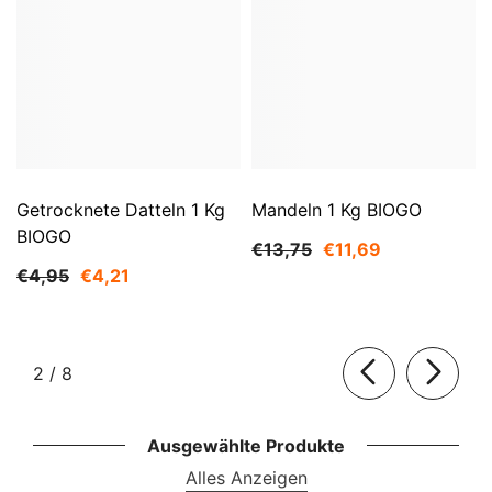
Getrocknete Datteln 1 Kg
Mandeln 1 Kg BIOGO
BIOGO
€13,75
€11,69
€4,95
€4,21
von
2
/
8
Ausgewählte Produkte
Alles Anzeigen