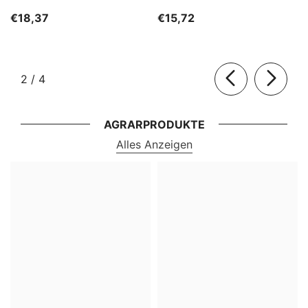
HORECA
€18,37
€15,72
von
2
/
4
AGRARPRODUKTE
Alles Anzeigen