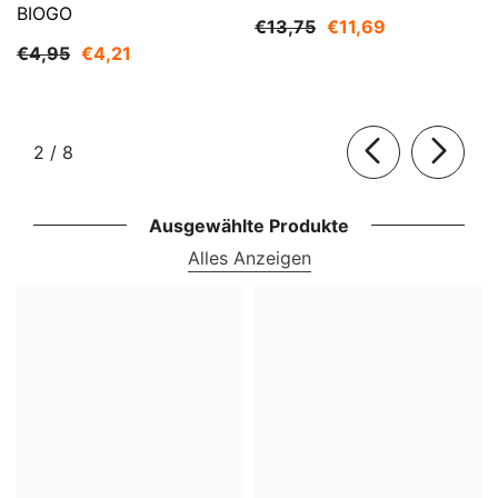
BIOGO
€13,75
€11,69
€4,95
€4,21
von
2
/
8
Ausgewählte Produkte
Alles Anzeigen