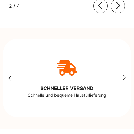
von
2
/
4
SCHNELLER VERSAND
Schnelle und bequeme Haustürlieferung