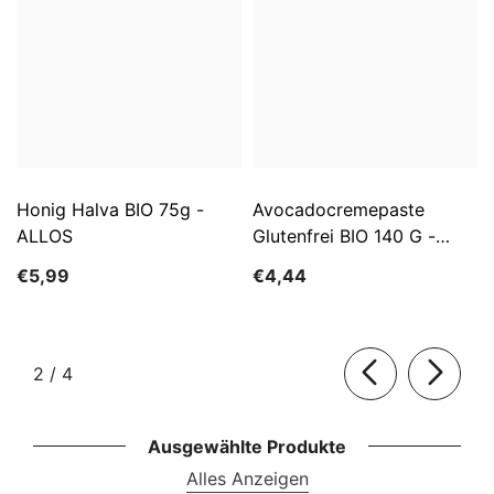
Honig Halva BIO 75g -
Avocadocremepaste
ALLOS
Glutenfrei BIO 140 G -
ALLOS
€5,99
€4,44
von
2
/
4
Ausgewählte Produkte
Alles Anzeigen