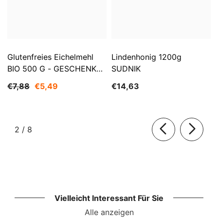
Glutenfreies Eichelmehl
Lindenhonig 1200g
BIO 500 G - GESCHENKE
SUDNIK
DER NATUR
€7,88
€5,49
€14,63
von
2
/
8
Vielleicht Interessant Für Sie
Alle anzeigen