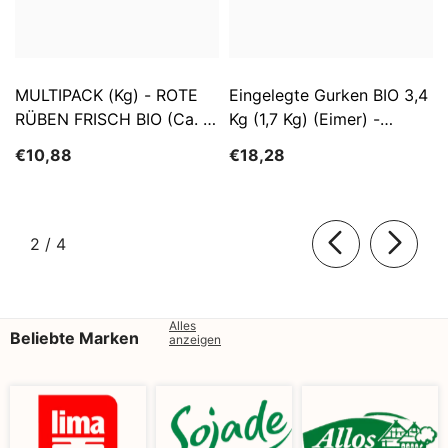
MULTIPACK (kg) - ROTE
Eingelegte Gurken BIO 3,4
RÜBEN FRISCH BIO (ca. 5
Kg (1,7 Kg) (Eimer) -
Kg)
SĄTYRZ
€10,88
€18,28
von
2
/
4
Alles
Beliebte Marken
anzeigen