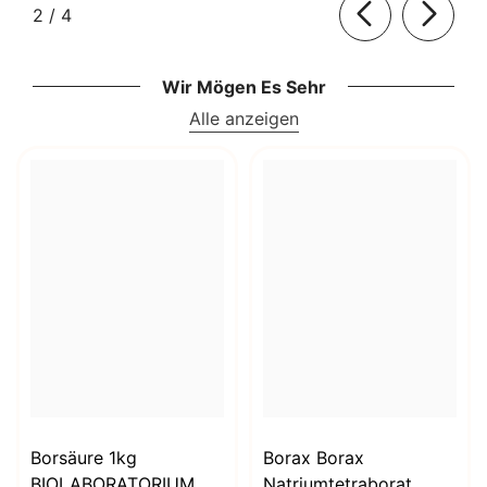
von
2
/
4
Wir Mögen Es Sehr
Alle anzeigen
Borsäure 1kg
Borax Borax
BIOLABORATORIUM
Natriumtetraborat