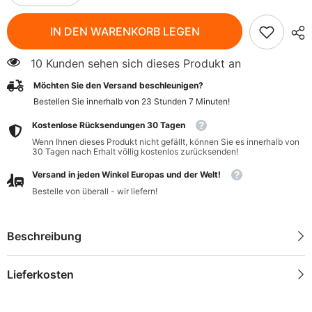
verringern
erhöhen
für
für
Rote
Rote
IN DEN WARENKORB LEGEN
Kidneybohnen
Kidneybohnen
(Dose)
(Dose)
BIO
BIO
10 Kunden sehen sich dieses Produkt an
400
400
g
g
Möchten Sie den Versand beschleunigen?
-
-
LA
LA
Bestellen Sie innerhalb von
23
Stunden
7
Minuten
!
BIO
BIO
IDEA
IDEA
Kostenlose Rücksendungen 30 Tagen
Wenn Ihnen dieses Produkt nicht gefällt, können Sie es innerhalb von
30 Tagen nach Erhalt völlig kostenlos zurücksenden!
Versand in jeden Winkel Europas und der Welt!
Bestelle von überall - wir liefern!
Beschreibung
Lieferkosten