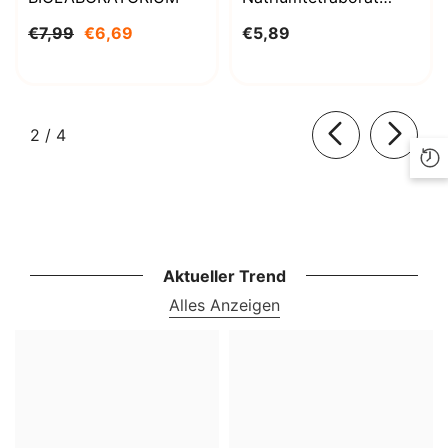
Decahydrat 1000g
€7,99
€6,69
€5,89
BioLaboratorium
von
2
/
4
Aktueller Trend
Alles Anzeigen