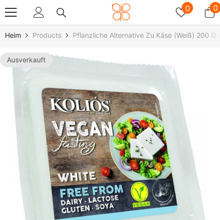
Zum Inhalt Springen
Wunschz
0
0
0
A
Heim
Products
Pflanzliche Alternative Zu Käse (weiß) 200 
Ausverkauft