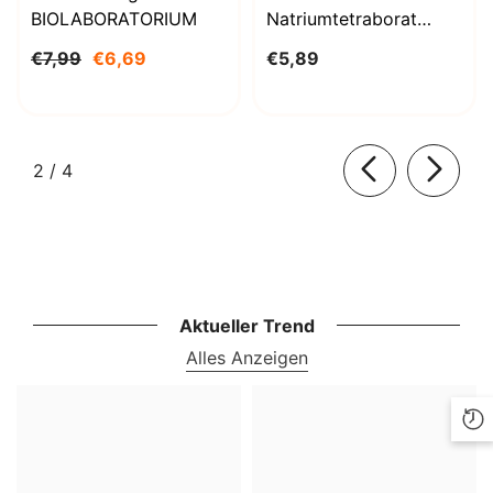
BIOLABORATORIUM
Natriumtetraborat
Decahydrat 1000g
€7,99
€6,69
€5,89
BioLaboratorium
von
2
/
4
Aktueller Trend
Alles Anzeigen