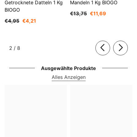
Getrocknete Datteln 1 Kg
Mandeln 1 Kg BIOGO
BIOGO
€13,75
€11,69
€4,95
€4,21
von
2
/
8
Ausgewählte Produkte
Alles Anzeigen