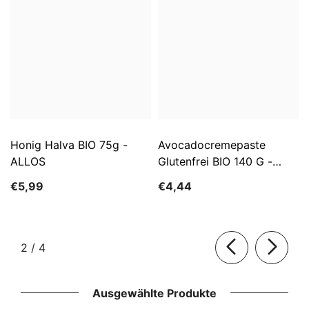
Honig Halva BIO 75g -
Avocadocremepaste
ALLOS
Glutenfrei BIO 140 G -
ALLOS
€5,99
€4,44
von
2
/
4
Ausgewählte Produkte