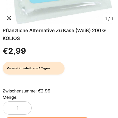
1
/
1
Pflanzliche Alternative Zu Käse (weiß) 200 G
KOLIOS
€2,99
Versand innerhalb von:
1 Tagen
Zwischensumme:
€2,99
Menge:
Menge
Menge
verringern
erhöhen
für
für