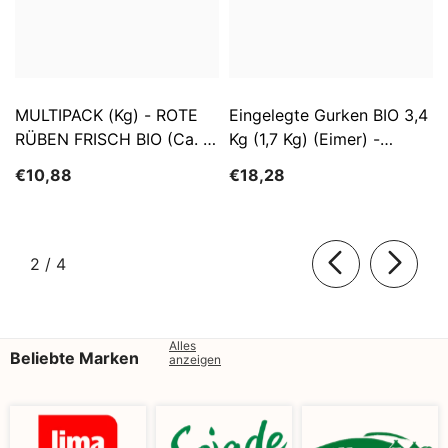
MULTIPACK (kg) - ROTE
Eingelegte Gurken BIO 3,4
RÜBEN FRISCH BIO (ca. 5
Kg (1,7 Kg) (Eimer) -
Kg)
SĄTYRZ
€10,88
€18,28
von
2
/
4
Alles
Beliebte Marken
anzeigen