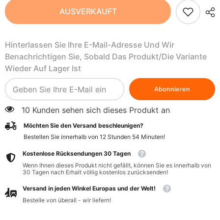
Pflanzliche
Pflanzliche
AUSVERKAUFT
Alternative
Alternative
zu
zu
Käse
Käse
(weiß)
(weiß)
Hinterlassen Sie Ihre E-Mail-Adresse Und Wir
200
200
g
g
Benachrichtigen Sie, Sobald Das Produkt/die Variante
KOLIOS
KOLIOS
Wieder Auf Lager Ist
Abonnieren
10 Kunden sehen sich dieses Produkt an
Möchten Sie den Versand beschleunigen?
Bestellen Sie innerhalb von
12
Stunden
54
Minuten
!
Kostenlose Rücksendungen 30 Tagen
Wenn Ihnen dieses Produkt nicht gefällt, können Sie es innerhalb von
30 Tagen nach Erhalt völlig kostenlos zurücksenden!
Versand in jeden Winkel Europas und der Welt!
Bestelle von überall - wir liefern!