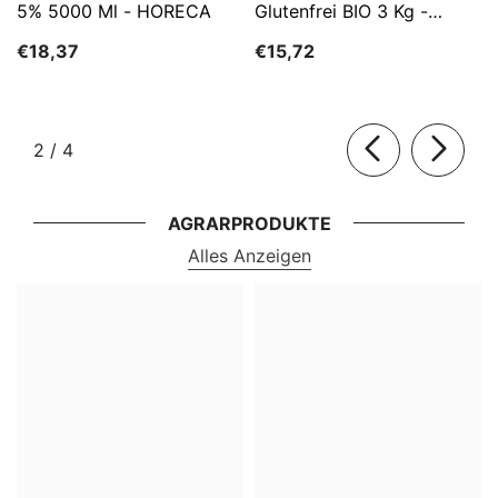
5% 5000 Ml - HORECA
Glutenfrei BIO 3 Kg -
HORECA
€18,37
€15,72
von
2
/
4
AGRARPRODUKTE
Alles Anzeigen