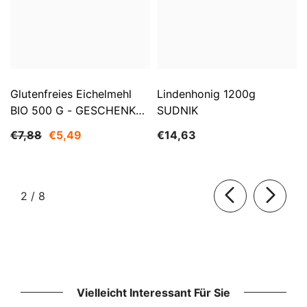
Glutenfreies Eichelmehl
Lindenhonig 1200g
BIO 500 G - GESCHENKE
SUDNIK
DER NATUR
€7,88
€5,49
€14,63
von
2
/
8
Vielleicht Interessant Für Sie