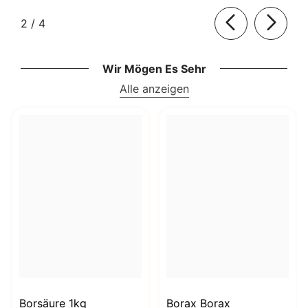
von
2
/
4
Wir Mögen Es Sehr
Alle anzeigen
Borsäure 1kg
Borax Borax