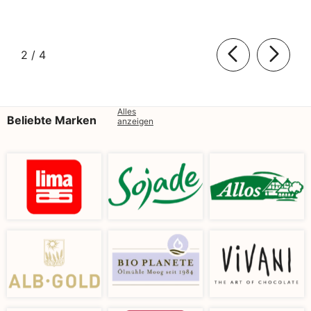
von
2
/
4
Alles
Beliebte Marken
anzeigen