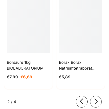
Borsäure 1kg
Borax Borax
BIOLABORATORIUM
Natriumtetraborat
Decahydrat 1000g
€7,99
€6,69
€5,89
BioLaboratorium
von
2
/
4