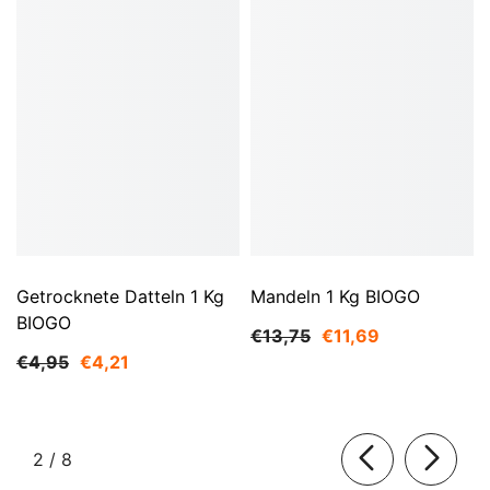
Getrocknete Datteln 1 Kg
Mandeln 1 Kg BIOGO
BIOGO
€13,75
€11,69
€4,95
€4,21
von
2
/
8