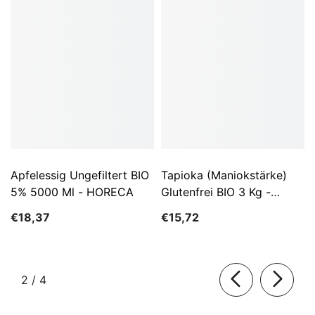
Apfelessig Ungefiltert BIO
Tapioka (Maniokstärke)
5% 5000 Ml - HORECA
Glutenfrei BIO 3 Kg -
HORECA
€18,37
€15,72
von
2
/
4