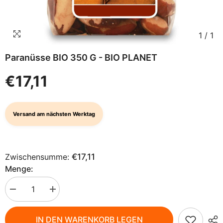
1
/
1
Paranüsse BIO 350 G - BIO PLANET
€17,11
Versand am nächsten Werktag
Zwischensumme:
€17,11
Menge:
Menge
Menge
verringern
erhöhen
für
für
Paranüsse
Paranüsse
IN DEN WARENKORB LEGEN
BIO
BIO