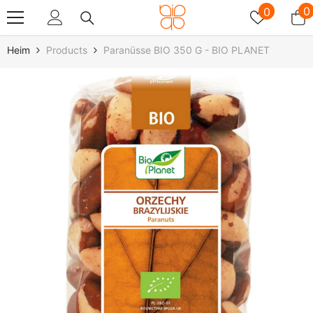
Zum Inhalt Springen
Wunschz
0
0
0
A
Heim
Products
Paranüsse BIO 350 G - BIO PLANET