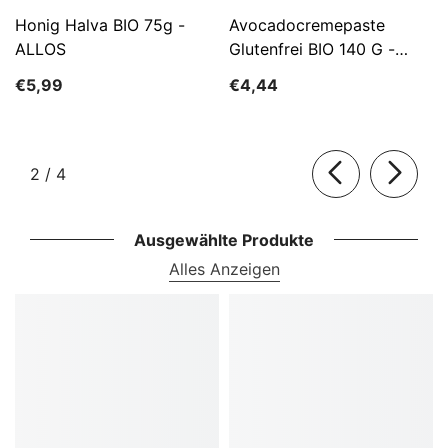
Honig Halva BIO 75g -
Avocadocremepaste
ALLOS
Glutenfrei BIO 140 G -
ALLOS
€5,99
€4,44
von
2
/
4
Ausgewählte Produkte
Alles Anzeigen