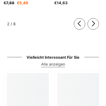
DER NATUR
€7,88
€5,49
€14,63
von
2
/
8
Vielleicht Interessant Für Sie
Alle anzeigen