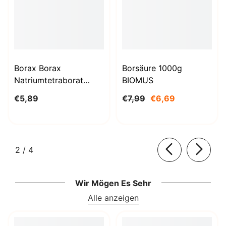
Borax Borax
Borsäure 1000g
Natriumtetraborat
BIOMUS
Decahydrat 1kg
€5,89
€7,99
€6,69
STANLAB
von
2
/
4
Wir Mögen Es Sehr
Alle anzeigen