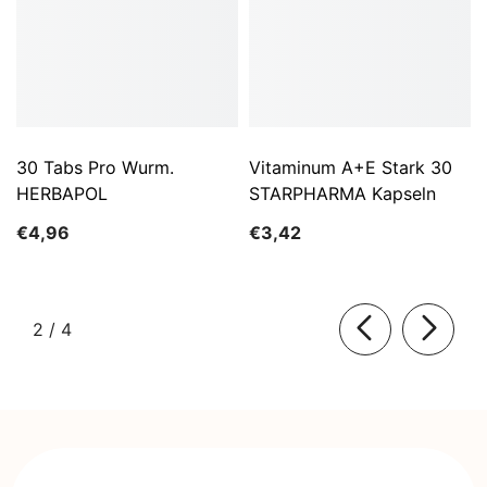
30 Tabs Pro Wurm.
Vitaminum A+E Stark 30
HERBAPOL
STARPHARMA Kapseln
€4,96
€3,42
von
2
/
4