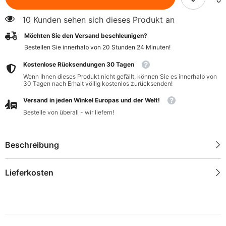
350
350
g
g
10 Kunden sehen sich dieses Produkt an
-
-
BIO
BIO
Möchten Sie den Versand beschleunigen?
PLANET
PLANET
Bestellen Sie innerhalb von
20
Stunden
24
Minuten
!
Kostenlose Rücksendungen 30 Tagen
Wenn Ihnen dieses Produkt nicht gefällt, können Sie es innerhalb von
30 Tagen nach Erhalt völlig kostenlos zurücksenden!
Versand in jeden Winkel Europas und der Welt!
Bestelle von überall - wir liefern!
Beschreibung
Lieferkosten