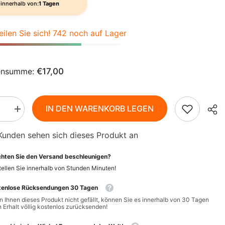
AZN
innerhalb von:
1 Tagen
ZH-
BAM
CN
eilen Sie sich! 742 noch auf Lager
BBD
CS
BDT
DA
ensumme:
€17,00
BIF
FI
BND
IN DEN WARENKORB LEGEN
HI
Menge
BOB
rn
erhöhen
für
NL
BSD
Kunden sehen sich dieses Produkt an
Olivenöl
zum
Braten
BWP
PT-
hten Sie den Versand beschleunigen?
BIO
500
ellen Sie innerhalb von
Stunden
Minuten
!
PT
BZD
ml
-
tenlose Rücksendungen 30 Tagen
BIO
EL
CAD
TE
PLANETE
 Ihnen dieses Produkt nicht gefällt, können Sie es innerhalb von 30 Tagen
 Erhalt völlig kostenlos zurücksenden!
CDF
ID