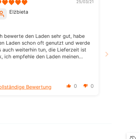
25/03/21
ILS
Elżbieta
INR
ISK
ch bewerte den Laden sehr gut, habe
en Laden schon oft genutzt und werde
JMD
s auch weiterhin tun, die Lieferzeit ist
JPY
k, ich empfehle den Laden meinen
reunden, es lohnt sich hier einzukaufen,
KES
ie Produkte sind von guter Qualität
KGS
0
0
ollständige Bewertung
KMF
KRW
KYD
KZT
LBP