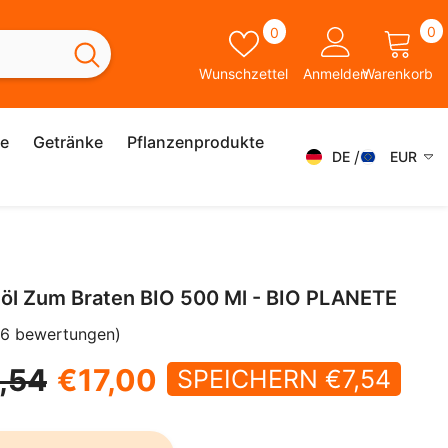
0
Wunschzettel
0
0
A
Wunschzettel
Anmelden
Warenkorb
ie
Getränke
Pflanzenprodukte
DE
EUR
DE
AED
AFN
FR
ALL
ES
nöl Zum Braten BIO 500 Ml - BIO PLANETE
AMD
SK
(6 bewertungen)
ANG
IT
,54
€17,00
AUD
SPEICHERN €7,54
SV
AWG
EN