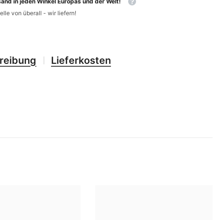
and in jeden Winkel Europas und der Welt!
CHF
UK
elle von überall - wir liefern!
CLP
RO
CNY
UZ
reibung
Lieferkosten
CRC
HU
CVE
CZK
DJF
DKK
DOP
DZD
EGP
ETB