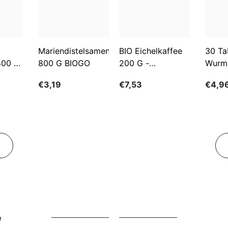
Mariendistelsamen
BIO Eichelkaffee
30 Ta
400 G
800 G BIOGO
200 G -
Wurm
GESCHENKE DER
€3,19
€7,53
€4,9
NATUR
e