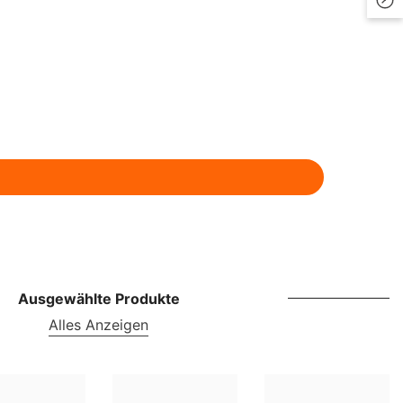
LKR
MAD
MDL
MKD
MMK
MNT
MUR
MVR
Ausgewählte Produkte
MWK
Alles Anzeigen
NGN
NIO