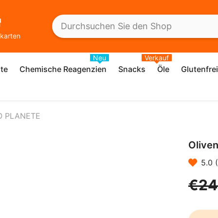
karten
Neu
Verkauf
te
Chemische Reagenzien
Snacks
Öle
Glutenfre
BIO PLANETE
Olive
5.0 
€24