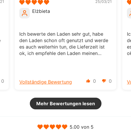
21
25/03/21
Elżbieta
Ich bewerte den Laden sehr gut, habe
I
e
den Laden schon oft genutzt und werde
d
es auch weiterhin tun, die Lieferzeit ist
e
ok, ich empfehle den Laden meinen
o
,
Freunden, es lohnt sich hier einzukaufen,
F
die Produkte sind von guter Qualität
d
0
0
0
Vollständige Bewertung
V
Mehr Bewertungen lesen
5.00 von 5