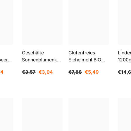
Geschälte
Glutenfreies
Linde
beeren
Sonnenblumenkerne
Eichelmehl BIO
1200
O
1 Kg BIOGO
500 G -
84
€3,57
€3,04
€7,88
€5,49
€14,
GESCHENKE DER
NATUR