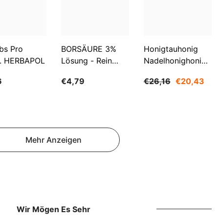
SBD
SEK
SGD
bs Pro
BORSÄURE 3%
Honigtauhonig
. HERBAPOL
Lösung - Rein
Nadelhonighonig
SHP
500ml WARCHEM
1200g SUDNIK
SLL
6
€4,79
€26,16
€20,43
STD
TJS
TOP
Mehr Anzeigen
TRY
TTD
TZS
Wir Mögen Es Sehr
UAH