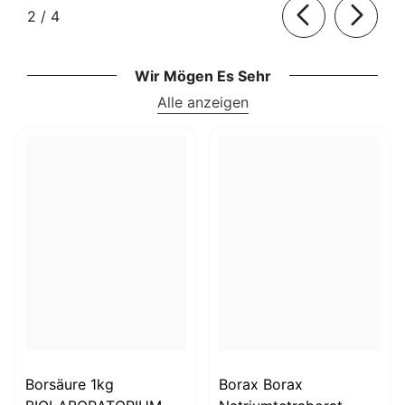
von
2
/
4
Wir Mögen Es Sehr
Alle anzeigen
Borsäure 1kg
Borax Borax