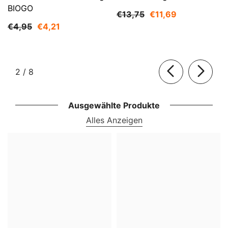
BIOGO
€13,75
€11,69
€4,95
€4,21
von
2
/
8
Ausgewählte Produkte
Alles Anzeigen