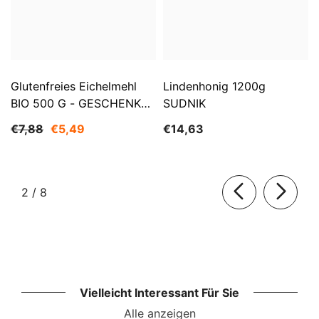
Glutenfreies Eichelmehl
Lindenhonig 1200g
BIO 500 G - GESCHENKE
SUDNIK
DER NATUR
€7,88
€5,49
€14,63
von
2
/
8
Vielleicht Interessant Für Sie
Alle anzeigen