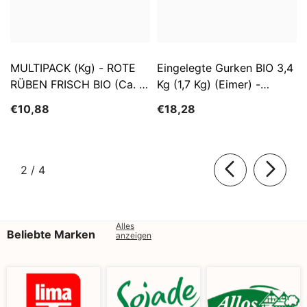
MULTIPACK (kg) - ROTE
Eingelegte Gurken BIO 3,4
RÜBEN FRISCH BIO (ca. 5
Kg (1,7 Kg) (Eimer) -
Kg)
SĄTYRZ
€10,88
€18,28
von
2
/
4
Alles
Beliebte Marken
anzeigen