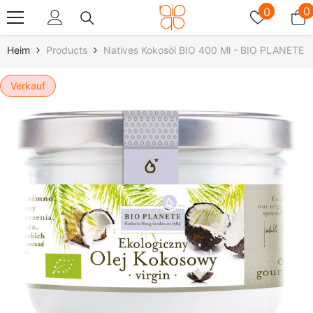
Zum Inhalt Springen
Wunschz
0
0
0
A
Heim
Products
Natives Kokosöl BIO 400 Ml - BIO PLANETE
Verkauf