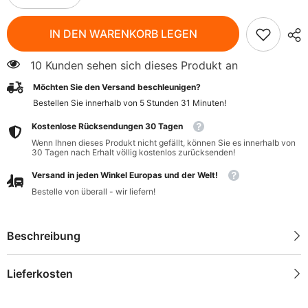
verringern
erhöhen
für
für
Natives
Natives
IN DEN WARENKORB LEGEN
Kokosöl
Kokosöl
BIO
BIO
400
400
10 Kunden sehen sich dieses Produkt an
ml
ml
-
-
Möchten Sie den Versand beschleunigen?
BIO
BIO
PLANETE
PLANETE
Bestellen Sie innerhalb von
5
Stunden
31
Minuten
!
Kostenlose Rücksendungen 30 Tagen
Wenn Ihnen dieses Produkt nicht gefällt, können Sie es innerhalb von
30 Tagen nach Erhalt völlig kostenlos zurücksenden!
Versand in jeden Winkel Europas und der Welt!
Bestelle von überall - wir liefern!
Beschreibung
Lieferkosten