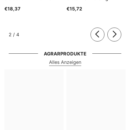
HORECA
€18,37
€15,72
von
2
/
4
AGRARPRODUKTE
Alles Anzeigen