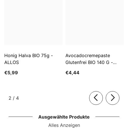
Honig Halva BIO 75g -
Avocadocremepaste
ALLOS
Glutenfrei BIO 140 G -
ALLOS
€5,99
€4,44
von
2
/
4
Ausgewählte Produkte
Alles Anzeigen