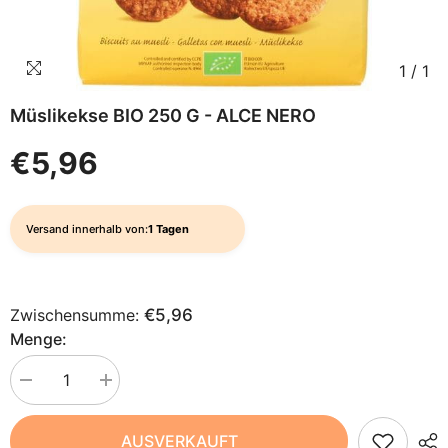
1
/
1
Müslikekse BIO 250 G - ALCE NERO
€5,96
Versand innerhalb von:
1 Tagen
Zwischensumme:
€5,96
Menge:
Menge
Menge
verringern
erhöhen
für
für
Müslikekse
Müslikekse
AUSVERKAUFT
BIO
BIO