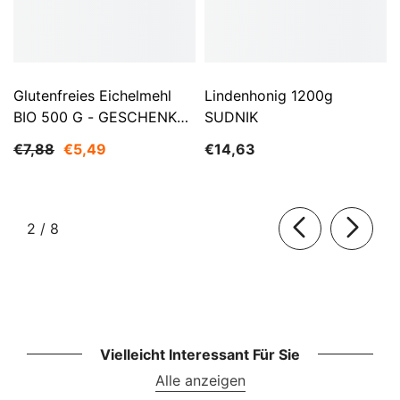
Glutenfreies Eichelmehl
Lindenhonig 1200g
BIO 500 G - GESCHENKE
SUDNIK
DER NATUR
€7,88
€5,49
€14,63
von
2
/
8
Vielleicht Interessant Für Sie
Alle anzeigen