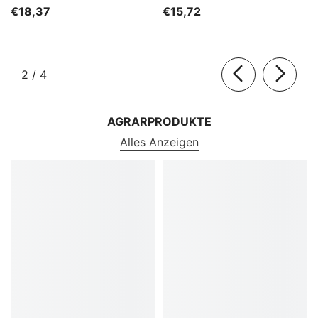
HORECA
€18,37
€15,72
von
2
/
4
AGRARPRODUKTE
Alles Anzeigen