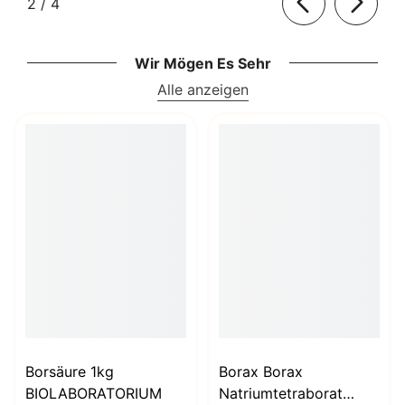
von
2
/
4
Wir Mögen Es Sehr
Alle anzeigen
Borsäure 1kg
Borax Borax
BIOLABORATORIUM
Natriumtetraborat