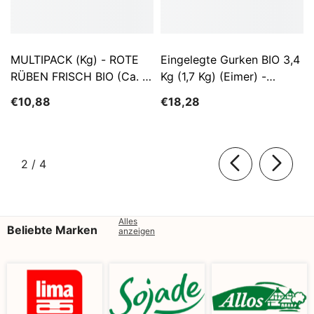
MULTIPACK (kg) - ROTE
Eingelegte Gurken BIO 3,4
RÜBEN FRISCH BIO (ca. 5
Kg (1,7 Kg) (Eimer) -
Kg)
SĄTYRZ
€10,88
€18,28
von
2
/
4
Alles
Beliebte Marken
anzeigen