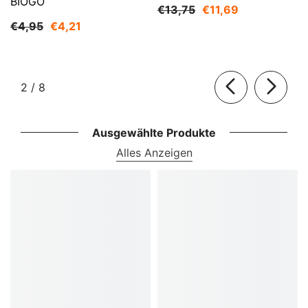
BIOGO
€13,75
€11,69
€4,95
€4,21
von
2
/
8
Ausgewählte Produkte
Alles Anzeigen