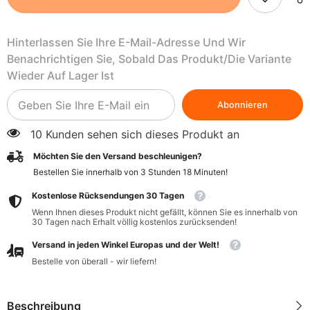
250
250
g
g
-
-
Hinterlassen Sie Ihre E-Mail-Adresse Und Wir
ALCE
ALCE
NERO
NERO
Benachrichtigen Sie, Sobald Das Produkt/die Variante
Wieder Auf Lager Ist
Abonnieren
10 Kunden sehen sich dieses Produkt an
Möchten Sie den Versand beschleunigen?
Bestellen Sie innerhalb von
3
Stunden
18
Minuten
!
Kostenlose Rücksendungen 30 Tagen
Wenn Ihnen dieses Produkt nicht gefällt, können Sie es innerhalb von
30 Tagen nach Erhalt völlig kostenlos zurücksenden!
Versand in jeden Winkel Europas und der Welt!
Bestelle von überall - wir liefern!
Beschreibung