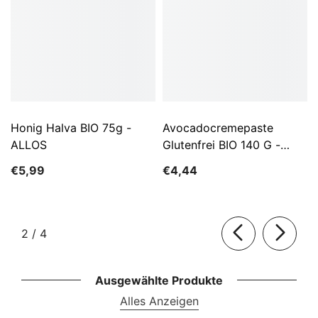
Honig Halva BIO 75g -
Avocadocremepaste
ALLOS
Glutenfrei BIO 140 G -
ALLOS
€5,99
€4,44
von
2
/
4
Ausgewählte Produkte
Alles Anzeigen