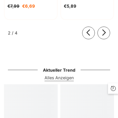
Decahydrat 1000g
€7,99
€6,69
€5,89
BioLaboratorium
von
2
/
4
Aktueller Trend
Alles Anzeigen