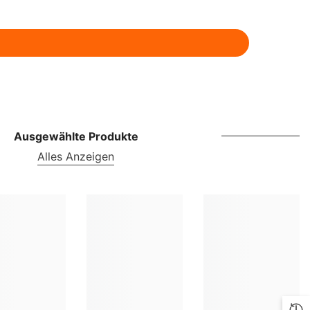
ILS
INR
ISK
JMD
JPY
Ausgewählte Produkte
KES
Alles Anzeigen
KGS
KMF
KRW
KYD
KZT
LBP