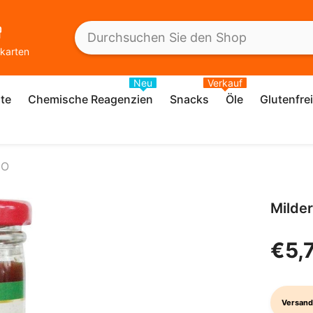
karten
Neu
Verkauf
te
Chemische Reagenzien
Snacks
Öle
Glutenfre
CO
Milde
€5,
Versand