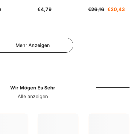
NOK
500ml WARCHEM
1200g SUDNIK
6
€4,79
€26,16
€20,43
NPR
NZD
PEN
Mehr Anzeigen
PGK
PKR
PYG
QAR
Wir Mögen Es Sehr
RON
Alle anzeigen
RSD
RWF
SAR