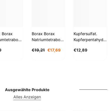
SBD
SEK
SGD
SHP
x Borax
Borax Borax
Kupfersulfat.
umtetraborat
Natriumtetraborat
Kupferpentahydrat
SLL
hydrat
Decahydrat 5 Kg
1kg
STD
9
€19,21
€17,69
€12,89
g
BioLaboratorium
Biolaboratorium
aboratorium
TJS
TOP
TRY
TTD
Ausgewählte Produkte
Alles Anzeigen
TZS
UAH