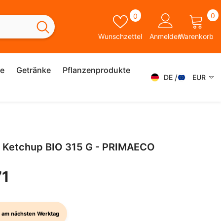
0
Wunschzettel
0
0
A
Wunschzettel
Anmelden
Warenkorb
ie
Getränke
Pflanzenprodukte
DE
EUR
DE
AED
AFN
FR
ALL
ES
r Ketchup BIO 315 G - PRIMAECO
AMD
SK
ANG
71
IT
AUD
SV
AWG
EN
 am nächsten Werktag