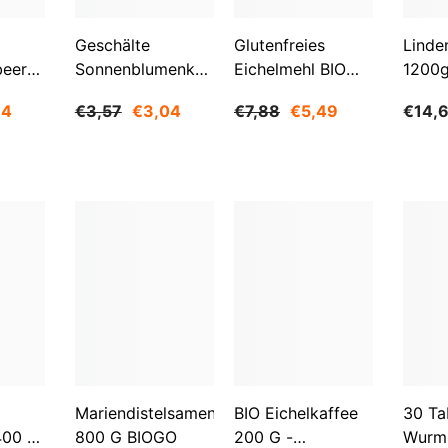
Geschälte
Glutenfreies
Linde
Aktie
beeren
Sonnenblumenkerne
Eichelmehl BIO
1200
O
1 Kg BIOGO
500 G -
84
€3,57
€3,04
€7,88
€5,49
€14,
GESCHENKE DER
NATUR
Mariendistelsamen
BIO Eichelkaffee
30 Ta
400 G
800 G BIOGO
200 G -
Wurm