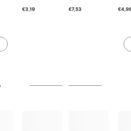
GESCHENKE DER
€3,19
€7,53
€4,9
NATUR
e