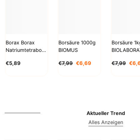
Borax Borax
Borsäure 1000g
Borsäure 1k
Natriumtetraborat
BIOMUS
BIOLABORA
Decahydrat 1kg
€5,89
€7,99
€6,69
€7,99
€6,
STANLAB
Aktueller Trend
Alles Anzeigen