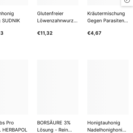
LKR
nhonig
Glutenfreier
Kräutermischung
g SUDNIK
Löwenzahnwurzelkaffee
Gegen Parasiten
MAD
BIO 200 G -
100g FLOS
MDL
63
€11,32
€4,67
GESCHENKE DER
NATUR
MKD
MMK
MNT
MUR
MVR
MWK
NGN
bs Pro
BORSÄURE 3%
Honigtauhonig
NIO
. HERBAPOL
Lösung - Rein
Nadelhonighonig