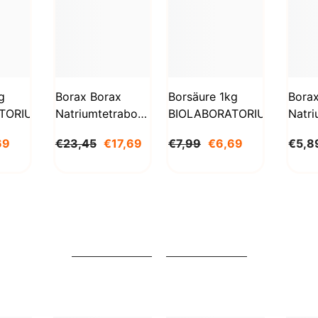
g
Borax Borax
Borsäure 1kg
Bora
TORIUM
Natriumtetraborat
BIOLABORATORIUM
Natri
Decahydrat 5kg
Deca
69
€23,45
€17,69
€7,99
€6,69
€5,8
STANLAB
1000
BioL