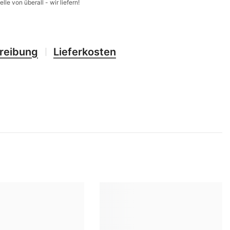
elle von überall - wir liefern!
CHF
UK
CLP
RO
CNY
reibung
Lieferkosten
UZ
CRC
HU
CVE
CZK
DJF
DKK
DOP
DZD
EGP
ETB