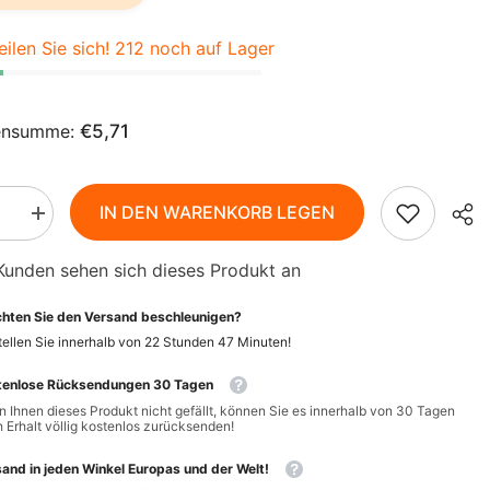
AZN
ZH-
BAM
eilen Sie sich! 212 noch auf Lager
CN
BBD
CS
BDT
ensumme:
€5,71
DA
BIF
FI
BND
IN DEN WARENKORB LEGEN
Menge
rn
erhöhen
HI
BOB
für
Kunden sehen sich dieses Produkt an
Milder
p
Ketchup
NL
BSD
BIO
hten Sie den Versand beschleunigen?
315
BWP
g
PT-
ellen Sie innerhalb von
22
Stunden
47
Minuten
!
-
PT
ECO
PRIMAECO
BZD
tenlose Rücksendungen 30 Tagen
 Ihnen dieses Produkt nicht gefällt, können Sie es innerhalb von 30 Tagen
EL
CAD
 Erhalt völlig kostenlos zurücksenden!
CDF
ID
and in jeden Winkel Europas und der Welt!