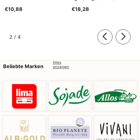
Kg)
SĄTYRZ
€10,88
€18,28
von
2
/
4
Alles
Beliebte Marken
anzeigen