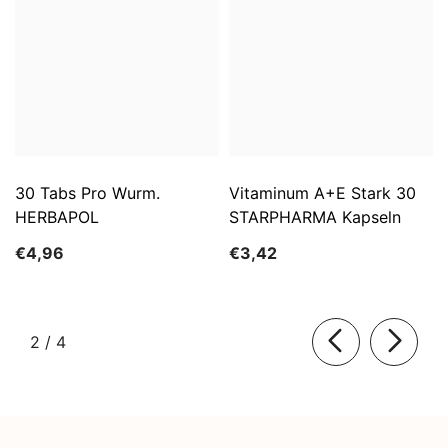
30 Tabs Pro Wurm.
Vitaminum A+E Stark 30
HERBAPOL
STARPHARMA Kapseln
€4,96
€3,42
von
2
/
4