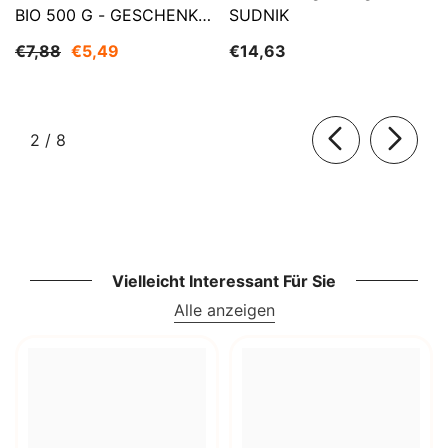
BIO 500 G - GESCHENKE
SUDNIK
DER NATUR
€7,88
€5,49
€14,63
von
2
/
8
Vielleicht Interessant Für Sie
Alle anzeigen