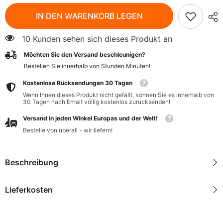
für
für
Macadamianüsse
Macadamianüsse
IN DEN WARENKORB LEGEN
BIO
BIO
75
75
g
g
10 Kunden sehen sich dieses Produkt an
-
-
BIO
BIO
Möchten Sie den Versand beschleunigen?
PLANET
PLANET
Bestellen Sie innerhalb von
Stunden
Minuten
!
Kostenlose Rücksendungen 30 Tagen
Wenn Ihnen dieses Produkt nicht gefällt, können Sie es innerhalb von
30 Tagen nach Erhalt völlig kostenlos zurücksenden!
Versand in jeden Winkel Europas und der Welt!
Bestelle von überall - wir liefern!
Beschreibung
Lieferkosten