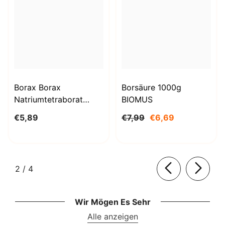
Borax Borax
Borsäure 1000g
Natriumtetraborat
BIOMUS
Decahydrat 1kg
€5,89
€7,99
€6,69
STANLAB
von
2
/
4
Wir Mögen Es Sehr
Alle anzeigen