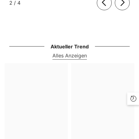
von
2
/
4
Aktueller Trend
Alles Anzeigen