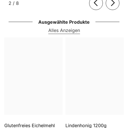
von
2
/
8
Ausgewählte Produkte
Alles Anzeigen
Glutenfreies Eichelmehl
Lindenhonig 1200g