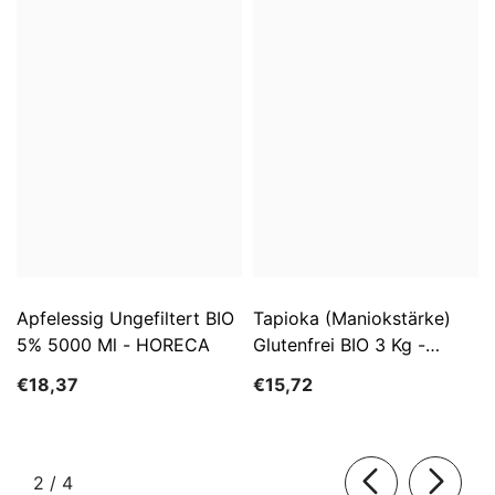
Apfelessig Ungefiltert BIO
Tapioka (Maniokstärke)
5% 5000 Ml - HORECA
Glutenfrei BIO 3 Kg -
HORECA
€18,37
€15,72
von
2
/
4