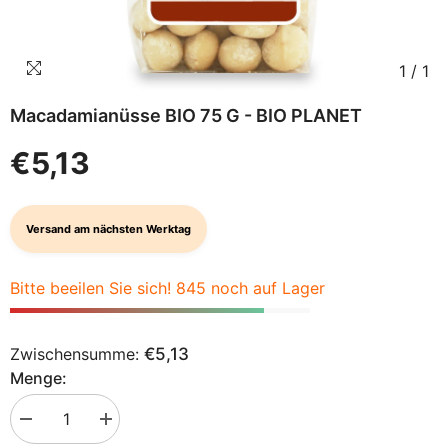
1
/
1
Macadamianüsse BIO 75 G - BIO PLANET
€5,13
Versand am nächsten Werktag
Bitte beeilen Sie sich! 845 noch auf Lager
Zwischensumme:
€5,13
Menge:
Menge
Menge
verringern
erhöhen