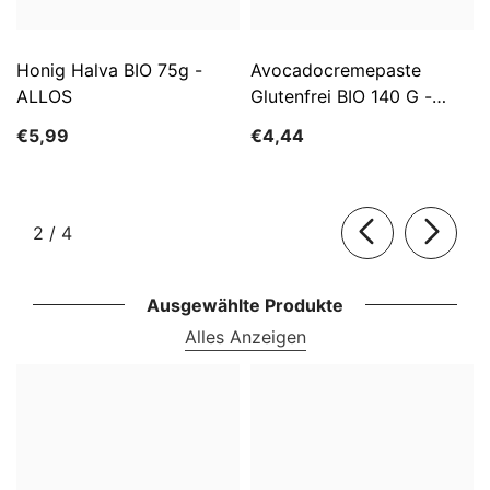
Honig Halva BIO 75g -
Avocadocremepaste
ALLOS
Glutenfrei BIO 140 G -
ALLOS
€5,99
€4,44
von
2
/
4
Ausgewählte Produkte
Alles Anzeigen