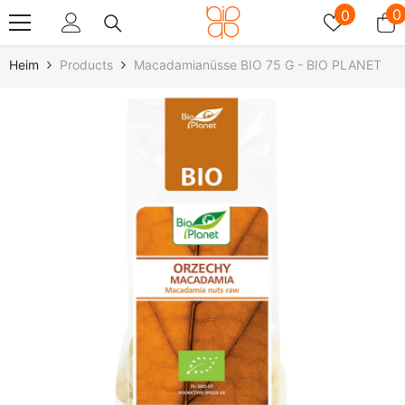
Zum Inhalt Springen
Wunschz
0
0
0
A
Heim
Products
Macadamianüsse BIO 75 G - BIO PLANET